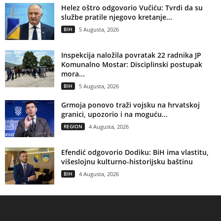
Helez oštro odgovorio Vučiću: Tvrdi da su
službe pratile njegovo kretanje...
BIH
5 Augusta, 2026
Inspekcija naložila povratak 22 radnika JP
Komunalno Mostar: Disciplinski postupak
mora...
BIH
5 Augusta, 2026
Grmoja ponovo traži vojsku na hrvatskoj
granici, upozorio i na moguću...
REGION
4 Augusta, 2026
Efendić odgovorio Dodiku: BiH ima vlastitu,
višeslojnu kulturno-historijsku baštinu
BIH
4 Augusta, 2026