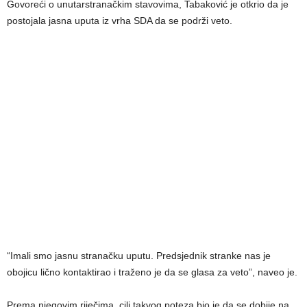
Govoreći o unutarstranačkim stavovima, Tabaković je otkrio da je
postojala jasna uputa iz vrha SDA da se podrži veto.
“Imali smo jasnu stranačku uputu. Predsjednik stranke nas je
obojicu lično kontaktirao i traženo je da se glasa za veto”, naveo je.
Prema njegovim riječima, cilj takvog poteza bio je da se dobije na