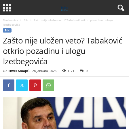
Naslovnica
BIH
Zašto nije uložen veto? Tabaković otkrio pozadinu i ulogu
Izetbegovića
BIH
Zašto nije uložen veto? Tabaković
otkrio pozadinu i ulogu
Izetbegovića
Od
Enver Smajić
-
28 Januara, 2026
1171
0