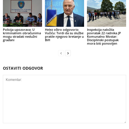
Policija upozorava: U
Helez oštro odgovorio
Inspekcija naložila
kriminalnim obračunima
Vučiću: Tvrdi da su službe
povratak 22 radnika JP
mogu stradati nedužni
pratile njegovo kretanje u
Komunalno Mostar:
građani
BiH
Disciplinski postupak
mora biti ponovljen
OSTAVITI ODGOVOR