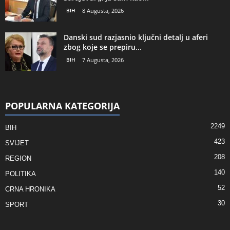
BIH
8 Augusta, 2026
Danski sud razjasnio ključni detalj u aferi
zbog koje se prepiru...
BIH
7 Augusta, 2026
POPULARNA KATEGORIJA
2249
BIH
423
SVIJET
208
REGION
140
POLITIKA
52
CRNA HRONIKA
30
SPORT