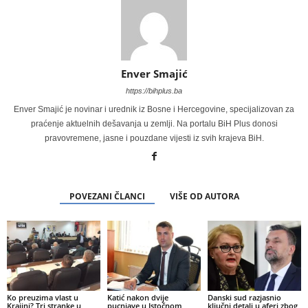
Enver Smajić
https://bihplus.ba
Enver Smajić je novinar i urednik iz Bosne i Hercegovine, specijalizovan za
praćenje aktuelnih dešavanja u zemlji. Na portalu BiH Plus donosi
pravovremene, jasne i pouzdane vijesti iz svih krajeva BiH.
POVEZANI ČLANCI
VIŠE OD AUTORA
Ko preuzima vlast u
Katić nakon dvije
Danski sud razjasnio
Krajini? Tri stranke u
pucnjave u Istočnom
ključni detalj u aferi zbog