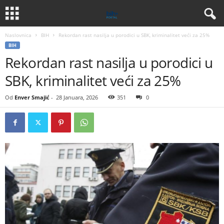
Naslovnica
BIH
Rekordan rast nasilja u porodici u SBK, kriminalitet veći za 25%
BIH
Rekordan rast nasilja u porodici u
SBK, kriminalitet veći za 25%
Od
Enver Smajić
-
28 Januara, 2026
351
0