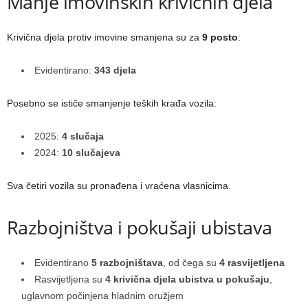
Manje imovinskih krivičnih djela
Krivična djela protiv imovine smanjena su za
9 posto
:
Evidentirano:
343 djela
Posebno se ističe smanjenje teških krađa vozila:
2025:
4 slučaja
2024:
10 slučajeva
Sva četiri vozila su pronađena i vraćena vlasnicima.
Razbojništva i pokušaji ubistava
Evidentirano
5 razbojništava
, od čega su
4 rasvijetljena
Rasvijetljena su
4 krivična djela ubistva u pokušaju
,
uglavnom počinjena hladnim oružjem