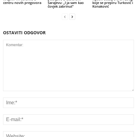
centru novih pregovora
Sarajevu: „I ja sam kao
koje se prepiru Turković i
čovjek zabrinut“
Konaković
OSTAVITI ODGOVOR