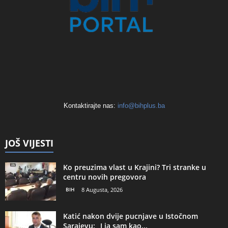
Kontaktirajte nas:
info@bihplus.ba
JOŠ VIJESTI
Ko preuzima vlast u Krajini? Tri stranke u
centru novih pregovora
BIH
8 Augusta, 2026
Katić nakon dvije pucnjave u Istočnom
Sarajevu: „I ja sam kao...