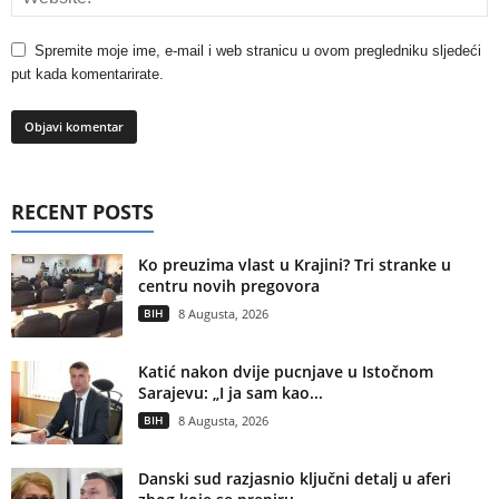
Spremite moje ime, e-mail i web stranicu u ovom pregledniku sljedeći
put kada komentarirate.
RECENT POSTS
Ko preuzima vlast u Krajini? Tri stranke u
centru novih pregovora
BIH
8 Augusta, 2026
Katić nakon dvije pucnjave u Istočnom
Sarajevu: „I ja sam kao...
BIH
8 Augusta, 2026
Danski sud razjasnio ključni detalj u aferi