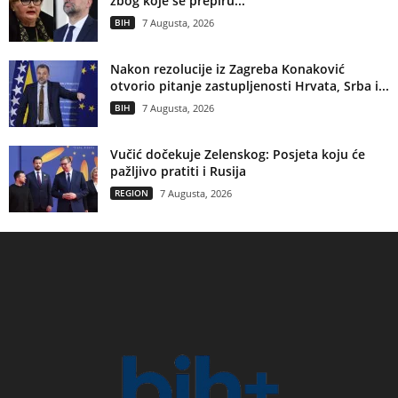
zbog koje se prepiru...
BIH
7 Augusta, 2026
Nakon rezolucije iz Zagreba Konaković
otvorio pitanje zastupljenosti Hrvata, Srba i...
BIH
7 Augusta, 2026
Vučić dočekuje Zelenskog: Posjeta koju će
pažljivo pratiti i Rusija
REGION
7 Augusta, 2026