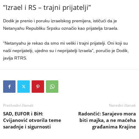
“Izrael i RS – trajni prijatelji”
Dodik je prenio i poruku izraelskog premijera, ističući da je
Netanyahu Republiku Srpsku označio kao prijatelja Izraela.
“Netanyahu je rekao da smo mi veliki i trajni prijatelji. Oni koji su
naši neprijatelji, ujedno su i neprijatelji Izraela”, poručio je Dodik,
javlja RTRS.
Prethodni članak
Naredni članak
SAD, EUFOR i BiH:
Radončić: Sarajevo mora
Cvijanović otvorila teme
biti majka, a ne maćeha
saradnje i sigurnosti
građanima Krajine