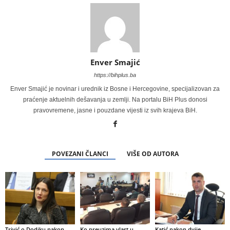
Enver Smajić
https://bihplus.ba
Enver Smajić je novinar i urednik iz Bosne i Hercegovine, specijalizovan za
praćenje aktuelnih dešavanja u zemlji. Na portalu BiH Plus donosi
pravovremene, jasne i pouzdane vijesti iz svih krajeva BiH.
POVEZANI ČLANCI
VIŠE OD AUTORA
Trivić o Dodiku nakon
Ko preuzima vlast u
Katić nakon dvije