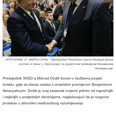
ЈЕРУСАЛИМ, 27. МАРТА /СРНА/ - Предсједник Републике Српске Милорад Додик
састао се данас у Јерусалиму са израелским премијером Бењамином
Нетанјахуом.
Predsjednik SNSD-a Milorad Dodik boravi u službenoj posjeti
Izraelu, gdje se danas sastao s izraelskim premijerom Benjaminom
Netanyahuom. Dodik je ovaj sastanak ocijenio jednim od najvažnijih
i najboljih u posljednjim decenijama, naglašavajući da je razgovor
protekao u atmosferi međusobnog razumijevanja.