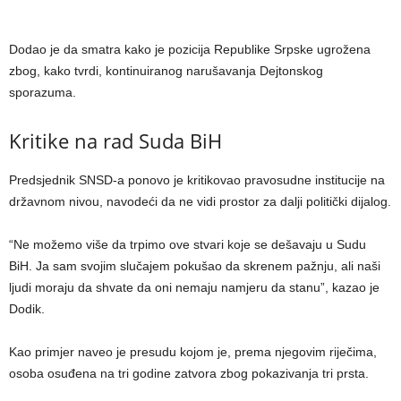
Dodao je da smatra kako je pozicija Republike Srpske ugrožena
zbog, kako tvrdi, kontinuiranog narušavanja Dejtonskog
sporazuma.
Kritike na rad Suda BiH
Predsjednik SNSD-a ponovo je kritikovao pravosudne institucije na
državnom nivou, navodeći da ne vidi prostor za dalji politički dijalog.
“Ne možemo više da trpimo ove stvari koje se dešavaju u Sudu
BiH. Ja sam svojim slučajem pokušao da skrenem pažnju, ali naši
ljudi moraju da shvate da oni nemaju namjeru da stanu”, kazao je
Dodik.
Kao primjer naveo je presudu kojom je, prema njegovim riječima,
osoba osuđena na tri godine zatvora zbog pokazivanja tri prsta.