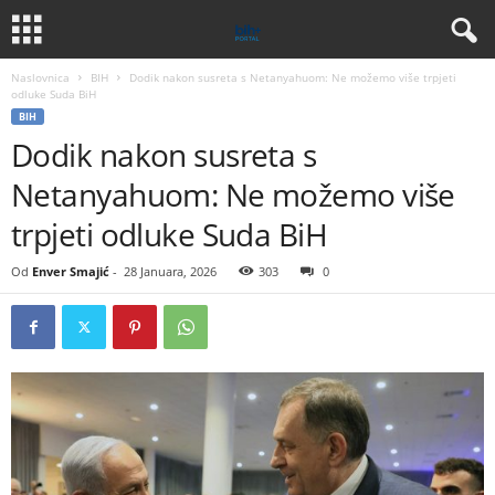
Naslovnica
BIH
Dodik nakon susreta s Netanyahuom: Ne možemo više trpjeti
odluke Suda BiH
BIH
Dodik nakon susreta s
Netanyahuom: Ne možemo više
trpjeti odluke Suda BiH
Od
Enver Smajić
-
28 Januara, 2026
303
0