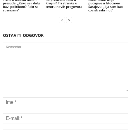
presude: „Kako se i dalje
Krajini? Tri stranke u
pucnjave u Istočnom
bavi politikom? Pakt sa
centru novih pregovora
Sarajevu: „I ja sam kao
strancima“
čovjek zabrinut“
OSTAVITI ODGOVOR