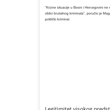
“Krizne situacije u Bosni i Hercegovini ne n
oblici brutalnog kriminala”, poručio je Ma
politički kriminal.
Legitimitet visokog preds