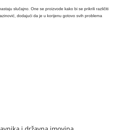
astaju slučajno. One se proizvode kako bi se prikrili različiti
gazinović, dodajući da je u korijenu gotovo svih problema
tavnika i državna imovina