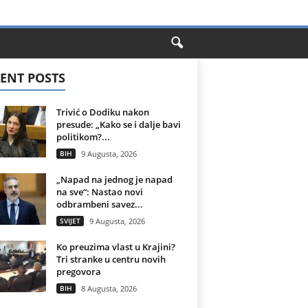
ENT POSTS
Trivić o Dodiku nakon
presude: „Kako se i dalje bavi
politikom?...
BIH
9 Augusta, 2026
„Napad na jednog je napad
na sve“: Nastao novi
odbrambeni savez...
SVIJET
9 Augusta, 2026
Ko preuzima vlast u Krajini?
Tri stranke u centru novih
pregovora
BIH
8 Augusta, 2026