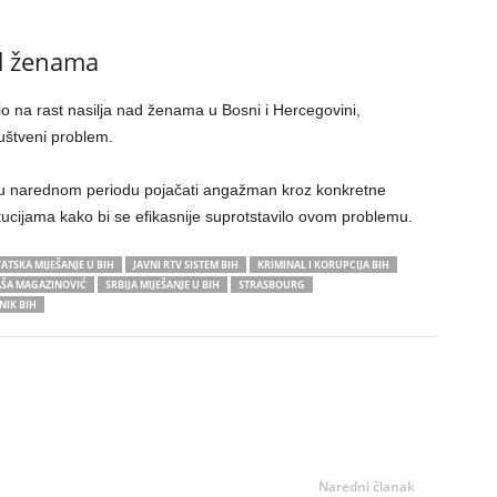
d ženama
io na rast nasilja nad ženama u Bosni i Hercegovini,
ruštveni problem.
e u narednom periodu pojačati angažman kroz konkretne
itucijama kako bi se efikasnije suprotstavilo ovom problemu.
ATSKA MIJEŠANJE U BIH
JAVNI RTV SISTEM BIH
KRIMINAL I KORUPCIJA BIH
AŠA MAGAZINOVIĆ
SRBIJA MIJEŠANJE U BIH
STRASBOURG
NIK BIH
Naredni članak