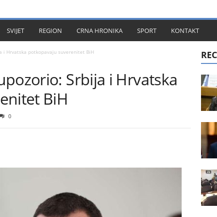
KT
SVIJET
REGION
CRNA HRONIKA
SPORT
KONTAKT
a i Hrvatska potkopavaju suverenitet BiH
REC
pozorio: Srbija i Hrvatska
enitet BiH
0