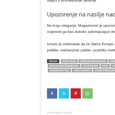
uključi u pronalaženje rješenja.
Upozorenje na nasilje na
Na kraju izlaganja, Magazinović je upozor
ocijenivši ga kao duboko zabrinjavajući d
Izrazio je očekivanje da će Vijeće Evrop
politike, mehanizme zaštite i podršku inst
TAGOVI
BHRT KRIZA
DRŽAVNI IMOVINA BIH
HRV
NASILJE NAD ŽENAMA BIH
POLITIKA BIH
PSVE
S
SUVERENITET BIH
VIJEĆE EVROPE
VISOKI PREDSTAV
Prethodni članak