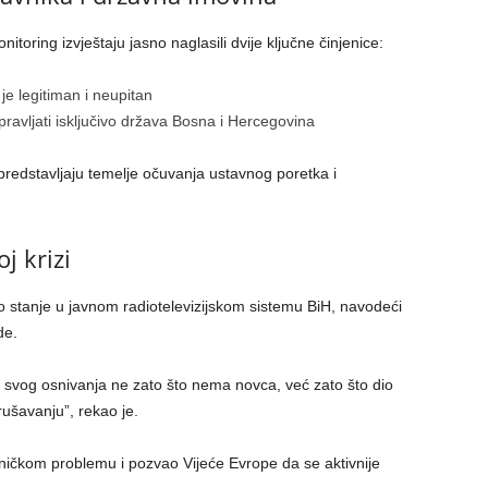
itoring izvještaju jasno naglasili dvije ključne činjenice:
e legitiman i neupitan
vljati isključivo država Bosna i Hercegovina
predstavljaju temelje očuvanja ustavnog poretka i
j krizi
 stanje u javnom radiotelevizijskom sistemu BiH, navodeći
de.
od svog osnivanja ne zato što nema novca, već zato što dio
rušavanju”, rekao je.
hničkom problemu i pozvao Vijeće Evrope da se aktivnije