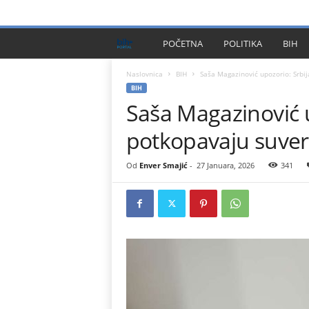
PRIVACY POLICY
IMPRESSUM
O NAMA
KONTA
B
POČETNA
POLITIKA
BIH
I
Naslovnica
BIH
Saša Magazinović upozorio: Srbij
BIH
Saša Magazinović u
H
potkopavaju suver
P
l
Od
Enver Smajić
-
27 Januara, 2026
341
u
s