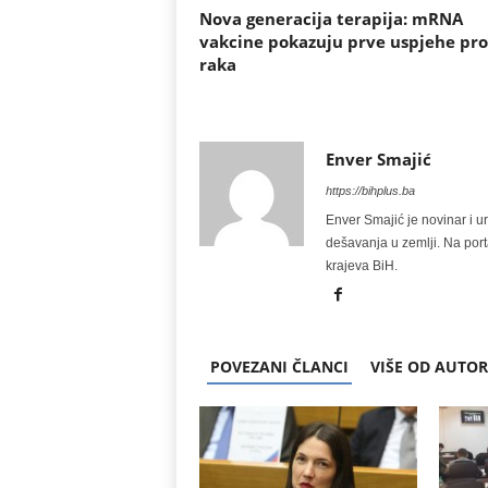
Nova generacija terapija: mRNA
vakcine pokazuju prve uspjehe pro
raka
Enver Smajić
https://bihplus.ba
Enver Smajić je novinar i u
dešavanja u zemlji. Na port
krajeva BiH.
POVEZANI ČLANCI
VIŠE OD AUTO