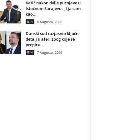
Katić nakon dvije pucnjave u
Istočnom Sarajevu: „I ja sam
kao...
BIH
8 Augusta, 2026
Danski sud razjasnio ključni
detalj u aferi zbog koje se
prepiru...
BIH
7 Augusta, 2026