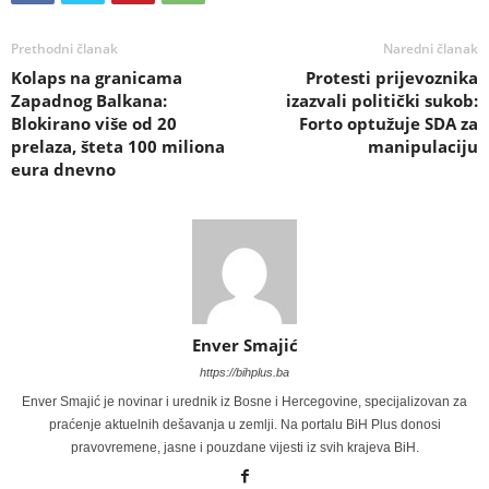
Prethodni članak
Naredni članak
Kolaps na granicama
Protesti prijevoznika
Zapadnog Balkana:
izazvali politički sukob:
Blokirano više od 20
Forto optužuje SDA za
prelaza, šteta 100 miliona
manipulaciju
eura dnevno
Enver Smajić
https://bihplus.ba
Enver Smajić je novinar i urednik iz Bosne i Hercegovine, specijalizovan za
praćenje aktuelnih dešavanja u zemlji. Na portalu BiH Plus donosi
pravovremene, jasne i pouzdane vijesti iz svih krajeva BiH.