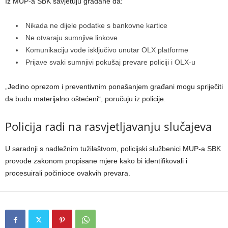
Iz MUP-a SBK savjetuju građane da:
Nikada ne dijele podatke s bankovne kartice
Ne otvaraju sumnjive linkove
Komunikaciju vode isključivo unutar OLX platforme
Prijave svaki sumnjivi pokušaj prevare policiji i OLX-u
„Jedino oprezom i preventivnim ponašanjem građani mogu spriječiti
da budu materijalno oštećeni“, poručuju iz policije.
Policija radi na rasvjetljavanju slučajeva
U saradnji s nadležnim tužilaštvom, policijski službenici MUP-a SBK
provode zakonom propisane mjere kako bi identifikovali i
procesuirali počinioce ovakvih prevara.