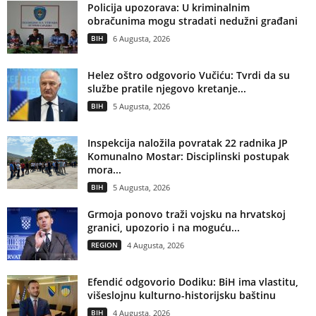
Policija upozorava: U kriminalnim
obračunima mogu stradati nedužni građani
BIH
6 Augusta, 2026
Helez oštro odgovorio Vučiću: Tvrdi da su
službe pratile njegovo kretanje...
BIH
5 Augusta, 2026
Inspekcija naložila povratak 22 radnika JP
Komunalno Mostar: Disciplinski postupak
mora...
BIH
5 Augusta, 2026
Grmoja ponovo traži vojsku na hrvatskoj
granici, upozorio i na moguću...
REGION
4 Augusta, 2026
Efendić odgovorio Dodiku: BiH ima vlastitu,
višeslojnu kulturno-historijsku baštinu
BIH
4 Augusta, 2026