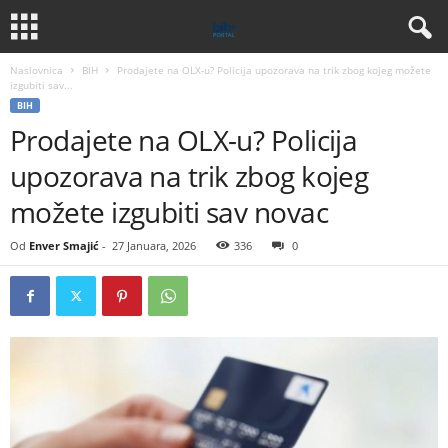
Naslovnica
BIH
Prodajete na OLX-u? Policija upozorava na trik zbog kojeg možete
izgubiti sav...
BIH
Prodajete na OLX-u? Policija
upozorava na trik zbog kojeg
možete izgubiti sav novac
Od
Enver Smajić
-
27 Januara, 2026
336
0