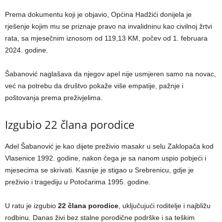
Prema dokumentu koji je objavio, Općina Hadžići donijela je
rješenje kojim mu se priznaje pravo na invalidninu kao civilnoj žrtvi
rata, sa mjesečnim iznosom od 119,13 KM, počev od 1. februara
2024. godine.
Šabanović naglašava da njegov apel nije usmjeren samo na novac,
već na potrebu da društvo pokaže više empatije, pažnje i
poštovanja prema preživjelima.
Izgubio 22 člana porodice
Adel Šabanović je kao dijete preživio masakr u selu Zaklopača kod
Vlasenice 1992. godine, nakon čega je sa nanom uspio pobjeći i
mjesecima se skrivati. Kasnije je stigao u Srebrenicu, gdje je
preživio i tragediju u Potočarima 1995. godine.
U ratu je izgubio
22 člana porodice
, uključujući roditelje i najbližu
rodbinu. Danas živi bez stalne porodične podrške i sa teškim