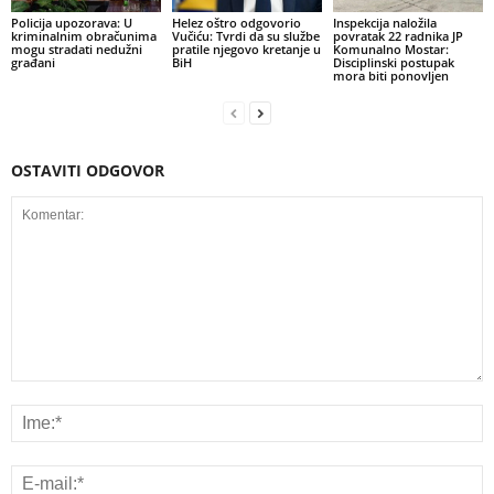
Policija upozorava: U
Helez oštro odgovorio
Inspekcija naložila
kriminalnim obračunima
Vučiću: Tvrdi da su službe
povratak 22 radnika JP
mogu stradati nedužni
pratile njegovo kretanje u
Komunalno Mostar:
građani
BiH
Disciplinski postupak
mora biti ponovljen
OSTAVITI ODGOVOR