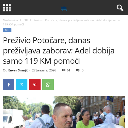
Naslovnica
BIH
Preživio Potočare, danas preživljava zaborav: Adel dobija samo
119 KM pomoći
BIH
Preživio Potočare, danas
preživljava zaborav: Adel dobija
samo 119 KM pomoći
Od
Enver Smajić
-
27 Januara, 2026
61
0