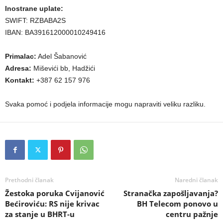
Inostrane uplate:
SWIFT: RZBABA2S
IBAN: BA391612000010249416
Primalac:
Adel Šabanović
Adresa:
Miševići bb, Hadžići
Kontakt:
+387 62 157 976
Svaka pomoć i podjela informacije mogu napraviti veliku razliku.
Prethodni članak
Naredni članak
Žestoka poruka Cvijanović
Stranačka zapošljavanja?
Bećiroviću: RS nije krivac
BH Telecom ponovo u
za stanje u BHRT-u
centru pažnje