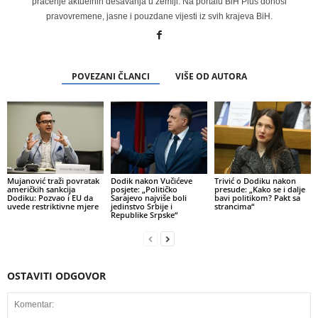
praćenje aktuelnih dešavanja u zemlji. Na portalu BiH Plus donosi
pravovremene, jasne i pouzdane vijesti iz svih krajeva BiH.
POVEZANI ČLANCI
VIŠE OD AUTORA
Mujanović traži povratak
Dodik nakon Vučićeve
Trivić o Dodiku nakon
američkih sankcija
posjete: „Političko
presude: „Kako se i dalje
Dodiku: Pozvao i EU da
Sarajevo najviše boli
bavi politikom? Pakt sa
uvede restriktivne mjere
jedinstvo Srbije i
strancima“
Republike Srpske“
OSTAVITI ODGOVOR