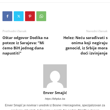
Prethodni članak
Naredni članak
Oštar odgovor Dodika na
Helez: Neću sarađivati s
poteze iz Sarajeva: “Mi
onima koji negiraju
ćemo BiH jednog dana
genocid, iz Srbije mora
napustiti”
doći izvinjenje
Enver Smajić
https://bihplus.ba
Enver Smajić je novinar i urednik iz Bosne i Hercegovine, specijalizovan za