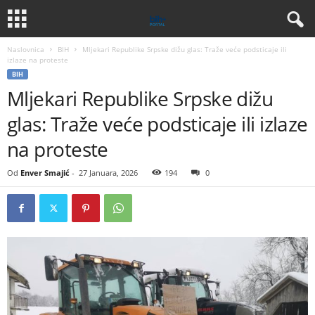
Naslovnica
BIH
Mljekari Republike Srpske dižu glas: Traže veće podsticaje ili
izlaze na proteste
BIH
Mljekari Republike Srpske dižu
glas: Traže veće podsticaje ili izlaze
na proteste
Od
Enver Smajić
-
27 Januara, 2026
194
0