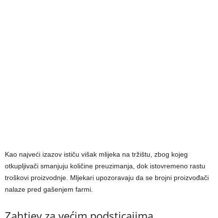
Kao najveći izazov ističu višak mlijeka na tržištu, zbog kojeg
otkupljivači smanjuju količine preuzimanja, dok istovremeno rastu
troškovi proizvodnje. Mljekari upozoravaju da se brojni proizvođači
nalaze pred gašenjem farmi.
Zahtjev za većim podsticajima