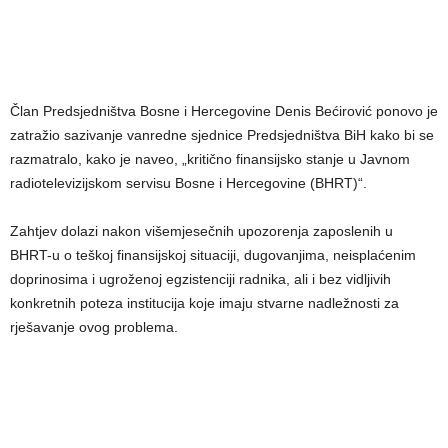
Član Predsjedništva Bosne i Hercegovine Denis Bećirović ponovo je
zatražio sazivanje vanredne sjednice Predsjedništva BiH kako bi se
razmatralo, kako je naveo, „kritično finansijsko stanje u Javnom
radiotelevizijskom servisu Bosne i Hercegovine (BHRT)“.
Zahtjev dolazi nakon višemjesečnih upozorenja zaposlenih u
BHRT-u o teškoj finansijskoj situaciji, dugovanjima, neisplaćenim
doprinosima i ugroženoj egzistenciji radnika, ali i bez vidljivih
konkretnih poteza institucija koje imaju stvarne nadležnosti za
rješavanje ovog problema.