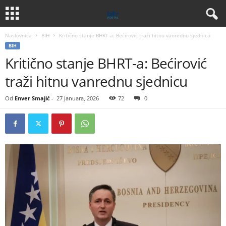
Naslovnica
BIH
Kritično stanje BHRT-a: Bećirović traži hitnu vanrednu sjednicu
BIH
Kritično stanje BHRT-a: Bećirović
traži hitnu vanrednu sjednicu
Od
Enver Smajić
-
27 Januara, 2026
72
0