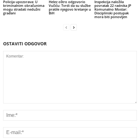
Policija upozorava: U
Helez oštro odgovorio
Inspekcija naložila
kriminalnim obračunima
Vučiću: Tvrdi da su službe
povratak 22 radnika JP
mogu stradati nedužni
pratile njegovo kretanje u
Komunalno Mostar:
građani
BiH
Disciplinski postupak
mora biti ponovljen
OSTAVITI ODGOVOR