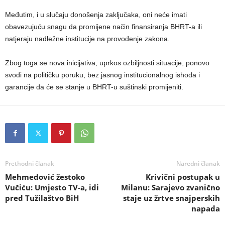
Međutim, i u slučaju donošenja zaključaka, oni neće imati
obavezujuću snagu da promijene način finansiranja BHRT-a ili
natjeraju nadležne institucije na provođenje zakona.
Zbog toga se nova inicijativa, uprkos ozbiljnosti situacije, ponovo
svodi na političku poruku, bez jasnog institucionalnog ishoda i
garancije da će se stanje u BHRT-u suštinski promijeniti.
Prethodni članak
Naredni članak
Mehmedović žestoko
Krivični postupak u
Vučiću: Umjesto TV-a, idi
Milanu: Sarajevo zvanično
pred Tužilaštvo BiH
staje uz žrtve snajperskih
napada