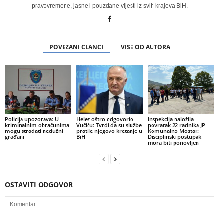
pravovremene, jasne i pouzdane vijesti iz svih krajeva BiH.
POVEZANI ČLANCI
VIŠE OD AUTORA
Policija upozorava: U
Helez oštro odgovorio
Inspekcija naložila
kriminalnim obračunima
Vučiću: Tvrdi da su službe
povratak 22 radnika JP
mogu stradati nedužni
pratile njegovo kretanje u
Komunalno Mostar:
građani
BiH
Disciplinski postupak
mora biti ponovljen
OSTAVITI ODGOVOR