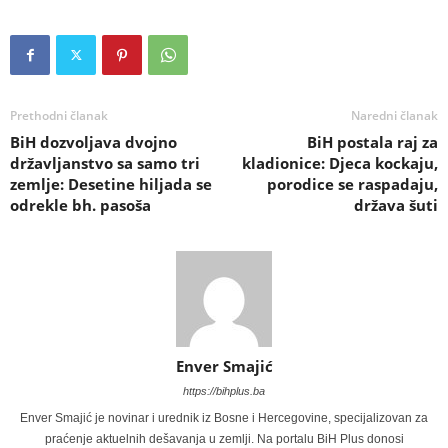
Prethodni članak
Naredni članak
BiH dozvoljava dvojno
BiH postala raj za
državljanstvo sa samo tri
kladionice: Djeca kockaju,
zemlje: Desetine hiljada se
porodice se raspadaju,
odrekle bh. pasoša
država šuti
Enver Smajić
https://bihplus.ba
Enver Smajić je novinar i urednik iz Bosne i Hercegovine, specijalizovan za
praćenje aktuelnih dešavanja u zemlji. Na portalu BiH Plus donosi