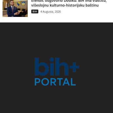
Efendić odgovorio Dodiku: BiH ima vlastitu,
višeslojnu kulturno-historijsku baštinu
BIH
4 Augusta, 2026