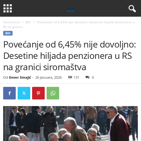
Naslovnica
BIH
Povećanje od 6,45% nije dovoljno: Desetine hiljada penzionera u
RS na granici...
BIH
Povećanje od 6,45% nije dovoljno:
Desetine hiljada penzionera u RS
na granici siromaštva
Od
Enver Smajić
-
26 Januara, 2026
131
0