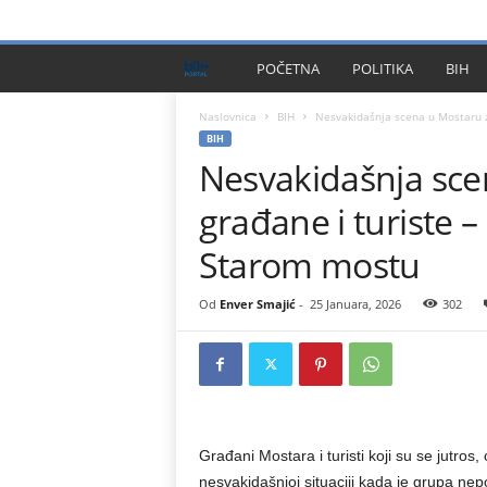
PRIVACY POLICY
IMPRESSUM
O NAMA
KONTA
B
POČETNA
POLITIKA
BIH
I
Naslovnica
BIH
Nesvakidašnja scena u Mostaru zb
BIH
Nesvakidašnja sce
H
građane i turiste 
P
Starom mostu
l
Od
Enver Smajić
-
25 Januara, 2026
302
u
s
Građani Mostara i turisti koji su se jutros,
nesvakidašnjoj situaciji kada je grupa ne