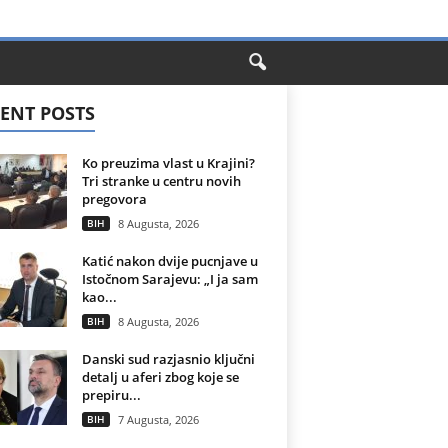
ENT POSTS
Ko preuzima vlast u Krajini?
Tri stranke u centru novih
pregovora
BIH
8 Augusta, 2026
Katić nakon dvije pucnjave u
Istočnom Sarajevu: „I ja sam
kao...
BIH
8 Augusta, 2026
Danski sud razjasnio ključni
detalj u aferi zbog koje se
prepiru...
BIH
7 Augusta, 2026