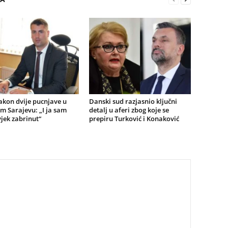
akon dvije pucnjave u
Danski sud razjasnio ključni
m Sarajevu: „I ja sam
detalj u aferi zbog koje se
jek zabrinut“
prepiru Turković i Konaković