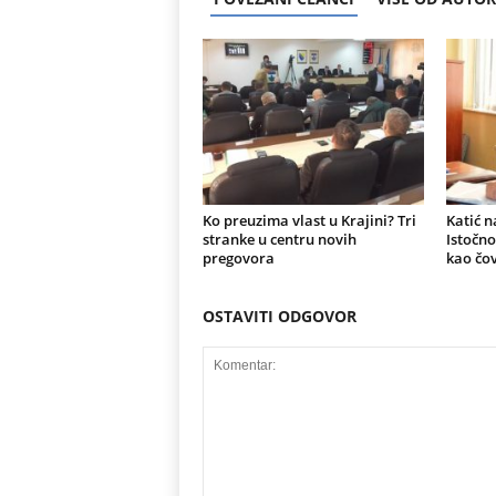
Ko preuzima vlast u Krajini? Tri
Katić n
stranke u centru novih
Istočno
pregovora
kao čov
OSTAVITI ODGOVOR