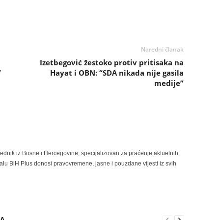
Naredni članak
Izetbegović žestoko protiv pritisaka na
”
Hayat i OBN: “SDA nikada nije gasila
medije”
rednik iz Bosne i Hercegovine, specijalizovan za praćenje aktuelnih
alu BiH Plus donosi pravovremene, jasne i pouzdane vijesti iz svih
RA