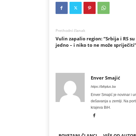
Prethodni članak
Vulin zapalio region: “Srbija i RS su
jedno – i niko to ne može spriječiti
Enver Smajić
https://bihplus.ba
Enver Smajić je novinar i u
dešavanja u zemlji. Na port
krajeva BiH.
POVEZANI ČLANCI
VIŠE OD AUTO