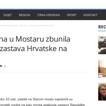
KT
SVIJET
REGION
CRNA HRONIKA
SPORT
KONTAKT
unila građane i turiste – zastava Hrvatske na...
REC
na u Mostaru zbunila
– zastava Hrvatske na
0
 oko 10 sati, zatekli na Starom mostu svjedočili su
poznatih osoba na luku mosta istaknula zastavu Republike