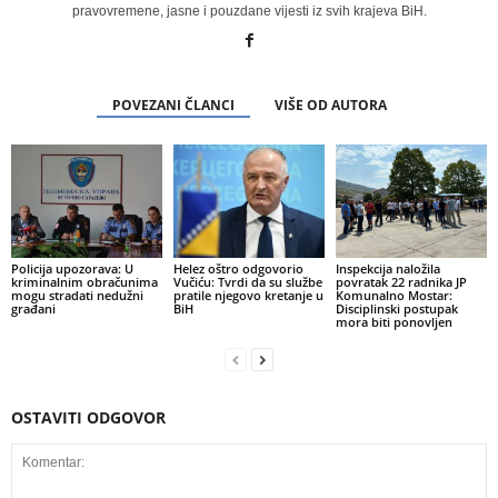
pravovremene, jasne i pouzdane vijesti iz svih krajeva BiH.
POVEZANI ČLANCI
VIŠE OD AUTORA
Policija upozorava: U
Helez oštro odgovorio
Inspekcija naložila
kriminalnim obračunima
Vučiću: Tvrdi da su službe
povratak 22 radnika JP
mogu stradati nedužni
pratile njegovo kretanje u
Komunalno Mostar:
građani
BiH
Disciplinski postupak
mora biti ponovljen
OSTAVITI ODGOVOR