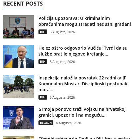
RECENT POSTS
Policija upozorava: U kriminalnim
obračunima mogu stradati nedužni građani
BIH
6 Augusta, 2026
Helez oštro odgovorio Vučiću: Tvrdi da su
službe pratile njegovo kretanje...
BIH
5 Augusta, 2026
Inspekcija naložila povratak 22 radnika JP
Komunalno Mostar: Disciplinski postupak
mora...
BIH
5 Augusta, 2026
Grmoja ponovo traži vojsku na hrvatskoj
granici, upozorio i na moguću...
REGION
4 Augusta, 2026
Efendić odgovorio Dodiku: BiH ima vlastitu,