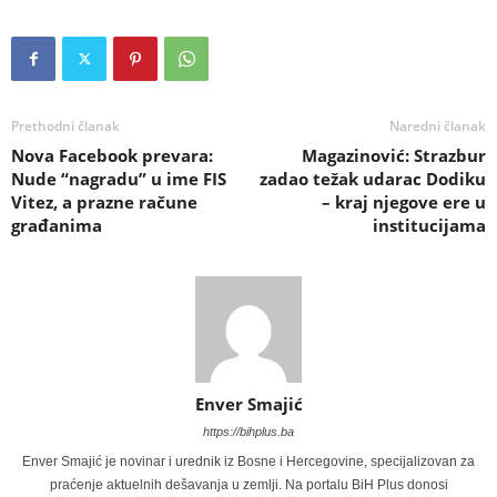
Prethodni članak
Naredni članak
Nova Facebook prevara:
Magazinović: Strazbur
Nude “nagradu” u ime FIS
zadao težak udarac Dodiku
Vitez, a prazne račune
– kraj njegove ere u
građanima
institucijama
Enver Smajić
https://bihplus.ba
Enver Smajić je novinar i urednik iz Bosne i Hercegovine, specijalizovan za
praćenje aktuelnih dešavanja u zemlji. Na portalu BiH Plus donosi