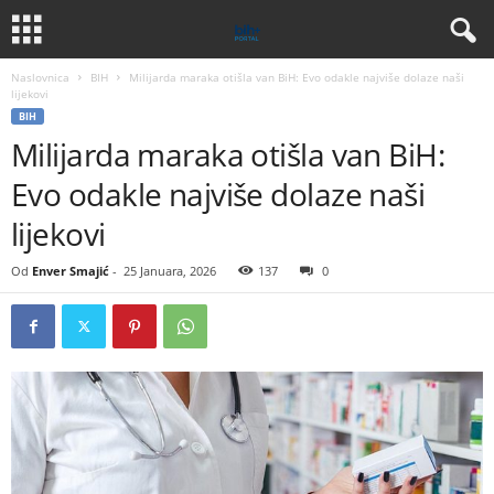
Naslovnica
BIH
Milijarda maraka otišla van BiH: Evo odakle najviše dolaze naši
lijekovi
BIH
Milijarda maraka otišla van BiH:
Evo odakle najviše dolaze naši
lijekovi
Od
Enver Smajić
-
25 Januara, 2026
137
0