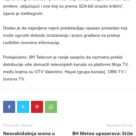
emitere, uključujući i one koji su prema SDA bili izrazito kritični“,
izjavio je Izetbegović.
Dodao je da najavljene mjere predstavljaju opasan presedan koji
može ugroziti slobodu izražavanja i pravo građana na pristup
različitim izvorima informacija.
Podsjećamo, BH Telecom je ranije saopćio da razmatra prekid
distribucije više domaćih televizijskih kanala na platformi Moja TV,
među kojima su OTV Valentino, Hayat (grupa kanala), OBN TV i
Izvorna TV.
Prethodni članak
Naredni članak
Nesvakidašnja scena u
BH Meteo upozorava: Stiže