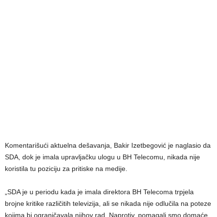
Komentarišući aktuelna dešavanja, Bakir Izetbegović je naglasio da
SDA, dok je imala upravljačku ulogu u BH Telecomu, nikada nije
koristila tu poziciju za pritiske na medije.
„SDA je u periodu kada je imala direktora BH Telecoma trpjela
brojne kritike različitih televizija, ali se nikada nije odlučila na poteze
kojima bi ograničavala njihov rad. Naprotiv, pomagali smo domaće