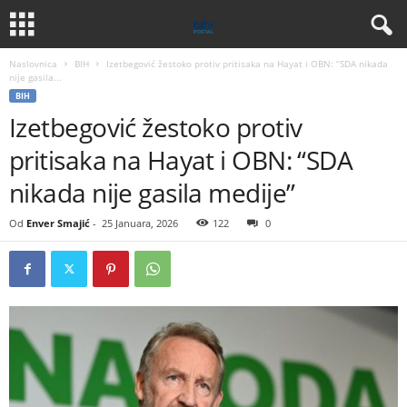
Naslovnica
BIH
Izetbegović žestoko protiv pritisaka na Hayat i OBN: “SDA nikada
nije gasila...
BIH
Izetbegović žestoko protiv
pritisaka na Hayat i OBN: “SDA
nikada nije gasila medije”
Od
Enver Smajić
-
25 Januara, 2026
122
0