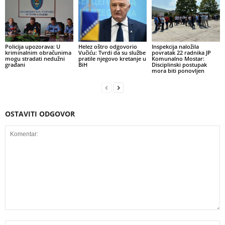
Policija upozorava: U
Helez oštro odgovorio
Inspekcija naložila
kriminalnim obračunima
Vučiću: Tvrdi da su službe
povratak 22 radnika JP
mogu stradati nedužni
pratile njegovo kretanje u
Komunalno Mostar:
građani
BiH
Disciplinski postupak
mora biti ponovljen
OSTAVITI ODGOVOR