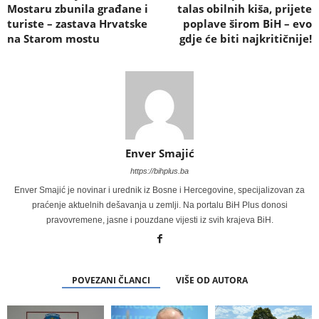
Mostaru zbunila građane i
talas obilnih kiša, prijete
turiste – zastava Hrvatske
poplave širom BiH – evo
na Starom mostu
gdje će biti najkritičnije!
Enver Smajić
https://bihplus.ba
Enver Smajić je novinar i urednik iz Bosne i Hercegovine, specijalizovan za
praćenje aktuelnih dešavanja u zemlji. Na portalu BiH Plus donosi
pravovremene, jasne i pouzdane vijesti iz svih krajeva BiH.
POVEZANI ČLANCI
VIŠE OD AUTORA