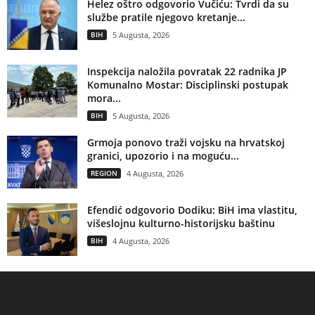
Helez oštro odgovorio Vučiću: Tvrdi da su
službe pratile njegovo kretanje...
BIH
5 Augusta, 2026
Inspekcija naložila povratak 22 radnika JP
Komunalno Mostar: Disciplinski postupak
mora...
BIH
5 Augusta, 2026
Grmoja ponovo traži vojsku na hrvatskoj
granici, upozorio i na moguću...
REGION
4 Augusta, 2026
Efendić odgovorio Dodiku: BiH ima vlastitu,
višeslojnu kulturno-historijsku baštinu
BIH
4 Augusta, 2026