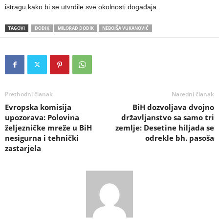
istragu kako bi se utvrdile sve okolnosti događaja.
TAGOVI
DODIK
MILORAD DODIK
NEBOJŠA VUKANOVIĆ
Prethodni članak
Naredni članak
Evropska komisija
BiH dozvoljava dvojno
upozorava: Polovina
državljanstvo sa samo tri
željezničke mreže u BiH
zemlje: Desetine hiljada se
nesigurna i tehnički
odrekle bh. pasoša
zastarjela