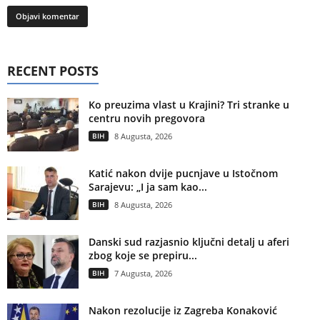
RECENT POSTS
Ko preuzima vlast u Krajini? Tri stranke u
centru novih pregovora
BIH
8 Augusta, 2026
Katić nakon dvije pucnjave u Istočnom
Sarajevu: „I ja sam kao...
BIH
8 Augusta, 2026
Danski sud razjasnio ključni detalj u aferi
zbog koje se prepiru...
BIH
7 Augusta, 2026
Nakon rezolucije iz Zagreba Konaković