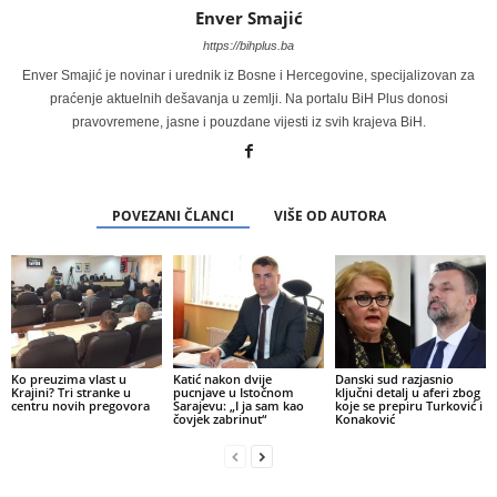
Enver Smajić
https://bihplus.ba
Enver Smajić je novinar i urednik iz Bosne i Hercegovine, specijalizovan za
praćenje aktuelnih dešavanja u zemlji. Na portalu BiH Plus donosi
pravovremene, jasne i pouzdane vijesti iz svih krajeva BiH.
POVEZANI ČLANCI
VIŠE OD AUTORA
Ko preuzima vlast u
Katić nakon dvije
Danski sud razjasnio
Krajini? Tri stranke u
pucnjave u Istočnom
ključni detalj u aferi zbog
centru novih pregovora
Sarajevu: „I ja sam kao
koje se prepiru Turković i
čovjek zabrinut“
Konaković