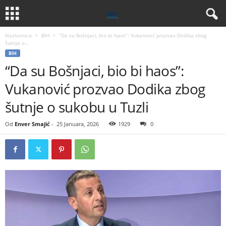
Naslovnica
BIH
“Da su Bošnjaci, bio bi haos”: Vukanović prozvao Dodika zbog
šutnje o...
BIH
“Da su Bošnjaci, bio bi haos”:
Vukanović prozvao Dodika zbog
šutnje o sukobu u Tuzli
Od
Enver Smajić
-
25 Januara, 2026
1929
0