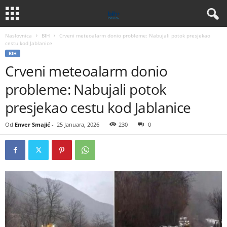
Naslovnica
BIH
Crveni meteoalarm donio probleme: Nabujali potok presjekao
cestu kod Jablanice
BIH
Crveni meteoalarm donio
probleme: Nabujali potok
presjekao cestu kod Jablanice
Od
Enver Smajić
-
25 Januara, 2026
230
0