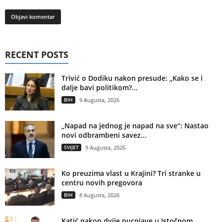
RECENT POSTS
Trivić o Dodiku nakon presude: „Kako se i
dalje bavi politikom?...
BIH
9 Augusta, 2026
„Napad na jednog je napad na sve“: Nastao
novi odbrambeni savez...
SVIJET
9 Augusta, 2026
Ko preuzima vlast u Krajini? Tri stranke u
centru novih pregovora
BIH
8 Augusta, 2026
Katić nakon dvije pucnjave u Istočnom