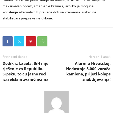
Nadležne službe prate stanje na terenu, a vozačima se savjetuje
maksimalan oprez, smanjenje brzine i, ukoliko je moguće,
korištenje alternativnih pravaca dok se vremenski uslovi ne
stabilizuju i prepreke ne uklone.
Prethodni članak
Naredni članak
Dodik iz Izraela: BiH nije
Alarm u Hrvatskoj:
rješenje za Republiku
Nedostaje 5.000 vozača
Srpsku, to ću jasno reći
kamiona, prijeti kolaps
izraelskim zvaničnicima
snabdijevanja!