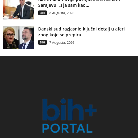
Sarajevu: „I ja sam kao...
BIH
8 Augusta, 2026
Danski sud razjasnio ključni detalj u aferi
zbog koje se prepiru...
BIH
7 Augusta, 2026