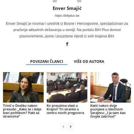
Enver Smajić
https://bihplus.ba
Enver Smajić je novinar i urednik iz Bosne i Hercegovine, specijalizovan za
praćenje aktuelnih dešavanja u zemlji. Na portalu BiH Plus donosi
pravovremene, jasne i pouzdane vijesti iz svih krajeva BiH.
POVEZANI ČLANCI
VIŠE OD AUTORA
Trivić o Dodiku nakon
Ko preuzima vlast u
Katić nakon dvije
presude: „Kako se i dalje
Krajini? Tri stranke u
pucnjave u Istočnom
bavi politikom? Pakt sa
centru novih pregovora
Sarajevu: „I ja sam kao
strancima“
čovjek zabrinut“