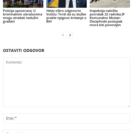
Policija upozorava: U
Helez oštro odgovorio
Inspekcija naložila
kriminalnim obračunima
Vučiću: Tvrdi da su službe
povratak 22 radnika JP
mogu stradati nedužni
pratile njegovo kretanje u
Komunalno Mostar:
građani
BiH
Disciplinski postupak
mora biti ponovljen
OSTAVITI ODGOVOR