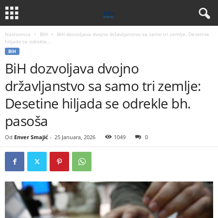
Naslovnica
BIH
BiH dozvoljava dvojno državljanstvo sa samo tri zemlje: Desetine
hiljada se odrekle...
BIH
BiH dozvoljava dvojno
državljanstvo sa samo tri zemlje:
Desetine hiljada se odrekle bh.
pasoša
Od
Enver Smajić
-
25 Januara, 2026
1049
0