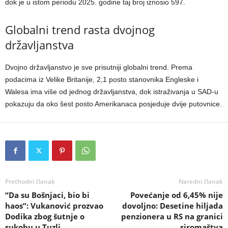
dok je u istom periodu 2025. godine taj broj iznosio 597.
Globalni trend rasta dvojnog
državljanstva
Dvojno državljanstvo je sve prisutniji globalni trend. Prema
podacima iz Velike Britanije, 2,1 posto stanovnika Engleske i
Walesa ima više od jednog državljanstva, dok istraživanja u SAD-u
pokazuju da oko šest posto Amerikanaca posjeduje dvije putovnice.
Prethodni članak
Naredni članak
“Da su Bošnjaci, bio bi
Povećanje od 6,45% nije
haos”: Vukanović prozvao
dovoljno: Desetine hiljada
Dodika zbog šutnje o
penzionera u RS na granici
sukobu u Tuzli
siromaštva