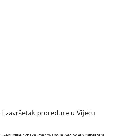
i završetak procedure u Vijeću
di Republike Srpske imenovano je
pet novih ministara
.