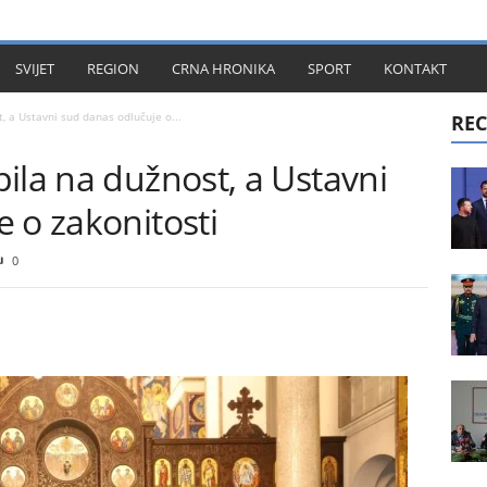
KT
SVIJET
REGION
CRNA HRONIKA
SPORT
KONTAKT
, a Ustavni sud danas odlučuje o...
REC
ila na dužnost, a Ustavni
 o zakonitosti
0