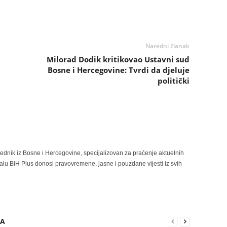
Naredni članak
Milorad Dodik kritikovao Ustavni sud
Bosne i Hercegovine: Tvrdi da djeluje
politički
rednik iz Bosne i Hercegovine, specijalizovan za praćenje aktuelnih
alu BiH Plus donosi pravovremene, jasne i pouzdane vijesti iz svih
RA