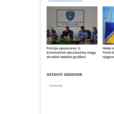
Policija upozorava: U
Helez o
kriminalnim obračunima mogu
Tvrdi d
stradati nedužni građani
njegovo
OSTAVITI ODGOVOR