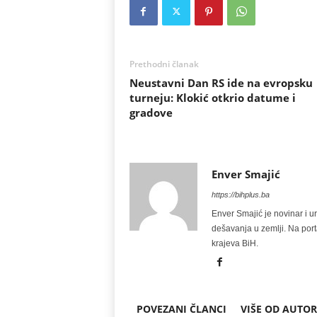
Prethodni članak
Neustavni Dan RS ide na evropsku
turneju: Klokić otkrio datume i
gradove
Enver Smajić
https://bihplus.ba
Enver Smajić je novinar i u
dešavanja u zemlji. Na port
krajeva BiH.
POVEZANI ČLANCI
VIŠE OD AUTO