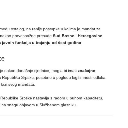
zmeđu ostalog, na ranije postupke u kojima je mandat za
to nakon pravosnažne presude
Sud Bosne i Hercegovine
 javnih funkcija u trajanju od šest godina
.
ce
e nakon današnje sjednice, mogla bi imati
značajne
 Republiku Srpsku, posebno u pogledu legitimnosti odluka
 fazi svog mandata.
Republike Srpske nastavlja s radom u punom kapacitetu,
le na snagu objavom u Službenom glasniku.