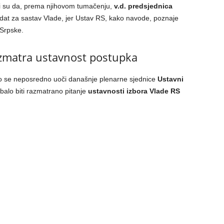
ili su da, prema njihovom tumačenju,
v.d. predsjednica
at za sastav Vlade, jer Ustav RS, kako navode, poznaje
 Srpske.
zmatra ustavnost postupka
jao se neposredno uoči današnje plenarne sjednice
Ustavni
rebalo biti razmatrano pitanje
ustavnosti izbora Vlade RS