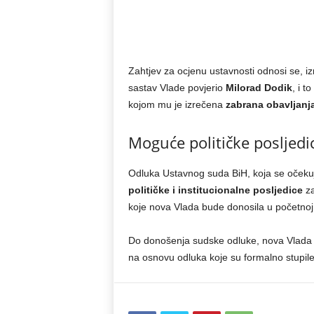
Zahtjev za ocjenu ustavnosti odnosi se, i
sastav Vlade povjerio
Milorad Dodik
, i 
kojom mu je izrečena
zabrana obavljanja
Moguće političke posljedi
Odluka Ustavnog suda BiH, koja se očekuj
političke i institucionalne posljedice
za
koje nova Vlada bude donosila u početnoj
Do donošenja sudske odluke, nova Vlada 
na osnovu odluka koje su formalno stupi