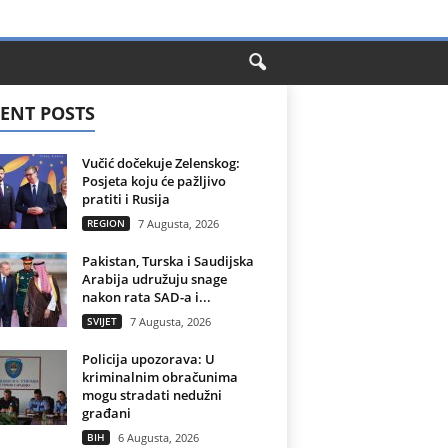
ENT POSTS
Vučić dočekuje Zelenskog:
Posjeta koju će pažljivo
pratiti i Rusija
REGION
7 Augusta, 2026
Pakistan, Turska i Saudijska
Arabija udružuju snage
nakon rata SAD-a i...
SVIJET
7 Augusta, 2026
Policija upozorava: U
kriminalnim obračunima
mogu stradati nedužni
građani
BIH
6 Augusta, 2026