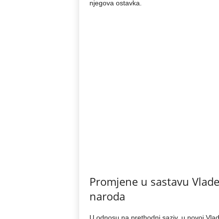
njegova ostavka.
Promjene u sastavu Vlade 
naroda
U odnosu na prethodni saziv, u novoj Vla