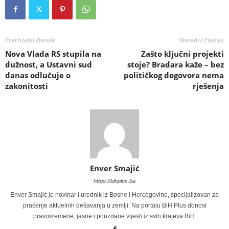
Prethodni članak
Naredni članak
Nova Vlada RS stupila na
Zašto ključni projekti
dužnost, a Ustavni sud
stoje? Bradara kaže – bez
danas odlučuje o
političkog dogovora nema
zakonitosti
rješenja
Enver Smajić
https://bihplus.ba
Enver Smajić je novinar i urednik iz Bosne i Hercegovine, specijalizovan za
praćenje aktuelnih dešavanja u zemlji. Na portalu BiH Plus donosi
pravovremene, jasne i pouzdane vijesti iz svih krajeva BiH.