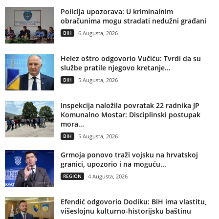
Policija upozorava: U kriminalnim
obračunima mogu stradati nedužni građani
BIH
6 Augusta, 2026
Helez oštro odgovorio Vučiću: Tvrdi da su
službe pratile njegovo kretanje...
BIH
5 Augusta, 2026
Inspekcija naložila povratak 22 radnika JP
Komunalno Mostar: Disciplinski postupak
mora...
BIH
5 Augusta, 2026
Grmoja ponovo traži vojsku na hrvatskoj
granici, upozorio i na moguću...
REGION
4 Augusta, 2026
Efendić odgovorio Dodiku: BiH ima vlastitu,
višeslojnu kulturno-historijsku baštinu