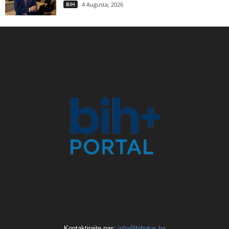
BIH
4 Augusta, 2026
Kontaktirajte nas:
info@bihplus.ba