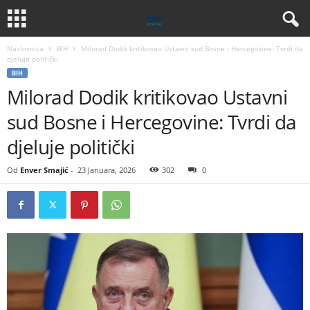
Naslovnica
BIH
Milorad Dodik kritikovao Ustavni sud Bosne i Hercegovine: Tvrdi da
djeluje politički
BIH
Milorad Dodik kritikovao Ustavni
sud Bosne i Hercegovine: Tvrdi da
djeluje politički
Od
Enver Smajić
-
23 Januara, 2026
302
0