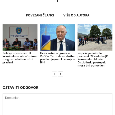
POVEZANI ČLANCI
VIŠE OD AUTORA
Policija upozorava: U
Helez oštro odgovorio
Inspekcija naložila
kriminalnim obračunima
Vučiću: Tvrdi da su službe
povratak 22 radnika JP
mogu stradati nedužni
pratile njegovo kretanje u
Komunalno Mostar:
građani
BiH
Disciplinski postupak
mora biti ponovljen
OSTAVITI ODGOVOR