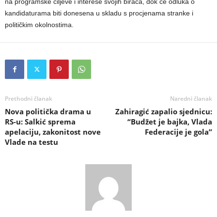
na programske ciljeve i interese svojih birača, dok će odluka o
kandidaturama biti donesena u skladu s procjenama stranke i
političkim okolnostima.
Prethodni članak
Naredni članak
Nova politička drama u
Zahiragić zapalio sjednicu:
RS-u: Salkić sprema
“Budžet je bajka, Vlada
apelaciju, zakonitost nove
Federacije je gola”
Vlade na testu