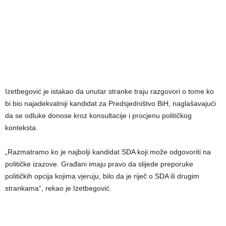
Izetbegović je istakao da unutar stranke traju razgovori o tome ko
bi bio najadekvatniji kandidat za Predsjedništvo BiH, naglašavajući
da se odluke donose kroz konsultacije i procjenu političkog
konteksta.
„Razmatramo ko je najbolji kandidat SDA koji može odgovoriti na
političke izazove. Građani imaju pravo da slijede preporuke
političkih opcija kojima vjeruju, bilo da je riječ o SDA ili drugim
strankama“, rekao je Izetbegović.