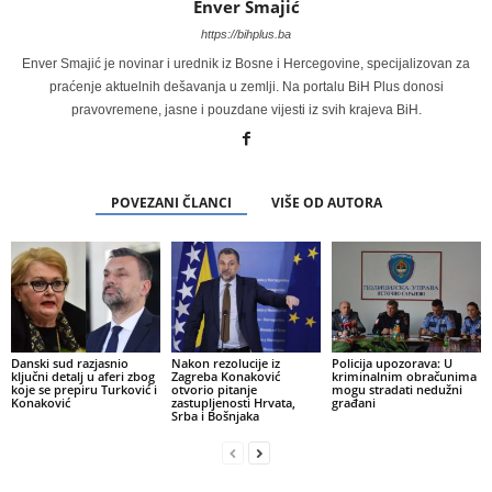
Enver Smajić
https://bihplus.ba
Enver Smajić je novinar i urednik iz Bosne i Hercegovine, specijalizovan za
praćenje aktuelnih dešavanja u zemlji. Na portalu BiH Plus donosi
pravovremene, jasne i pouzdane vijesti iz svih krajeva BiH.
POVEZANI ČLANCI
VIŠE OD AUTORA
Danski sud razjasnio
Nakon rezolucije iz
Policija upozorava: U
ključni detalj u aferi zbog
Zagreba Konaković
kriminalnim obračunima
koje se prepiru Turković i
otvorio pitanje
mogu stradati nedužni
Konaković
zastupljenosti Hrvata,
građani
Srba i Bošnjaka