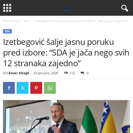
Naslovnica
BIH
Izetbegović šalje jasnu poruku pred izbore: “SDA je jača nego svih
12...
BIH
Izetbegović šalje jasnu poruku
pred izbore: “SDA je jača nego svih
12 stranaka zajedno”
Od
Enver Smajić
-
23 Januara, 2026
112
0