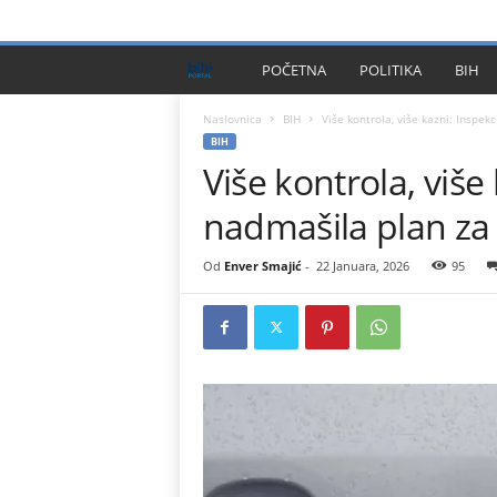
PRIVACY POLICY
IMPRESSUM
O NAMA
KONTA
B
POČETNA
POLITIKA
BIH
I
Naslovnica
BIH
Više kontrola, više kazni: Inspek
BIH
Više kontrola, više
H
nadmašila plan za
P
l
Od
Enver Smajić
-
22 Januara, 2026
95
u
s