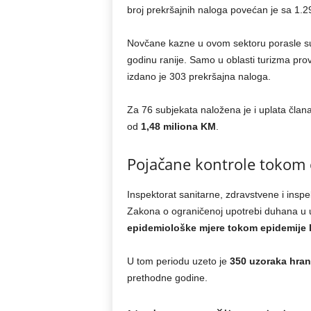
broj prekršajnih naloga povećan je sa 1.2
Novčane kazne u ovom sektoru porasle 
godinu ranije. Samo u oblasti turizma pro
izdano je 303 prekršajna naloga.
Za 76 subjekata naložena je i uplata član
od
1,48 miliona KM
.
Pojačane kontrole tokom 
Inspektorat sanitarne, zdravstvene i inspe
Zakona o ograničenoj upotrebi duhana u ug
epidemiološke mjere tokom epidemije 
U tom periodu uzeto je
350 uzoraka hran
prethodne godine.