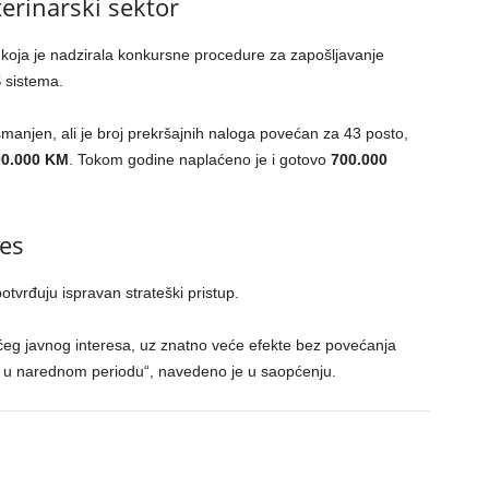
terinarski sektor
, koja je nadzirala konkursne procedure za zapošljavanje
 sistema.
 smanjen, ali je broj prekršajnih naloga povećan za 43 posto,
00.000 KM
. Tokom godine naplaćeno je i gotovo
700.000
res
otvrđuju ispravan strateški pristup.
eg javnog interesa, uz znatno veće efekte bez povećanja
 i u narednom periodu“, navedeno je u saopćenju.