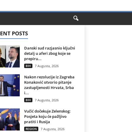
ENT POSTS
Danski sud razjasnio ključni
detalj u aferi zbog koje se
prepiru...
BIH
7 Augusta, 2026
Nakon rezolucije iz Zagreba
Konaković otvorio pitanje
zastupljenosti Hrvata, Srba
i...
BIH
7 Augusta, 2026
Vučić dočekuje Zelenskog:
Posjeta koju će pažljivo
pratiti i Rusija
REGION
7 Augusta, 2026