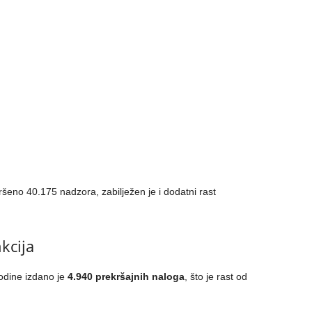
šeno 40.175 nadzora, zabilježen je i dodatni rast
nkcija
odine izdano je
4.940 prekršajnih naloga
, što je rast od