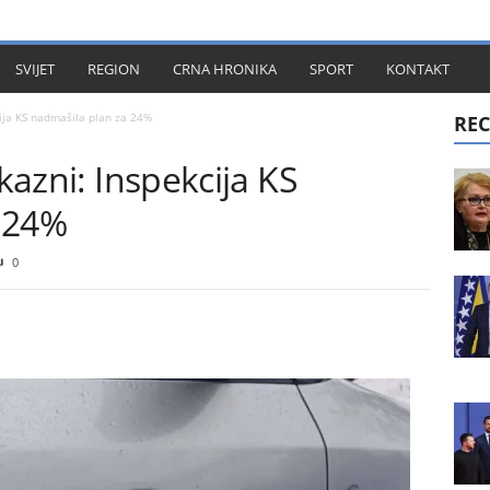
KT
SVIJET
REGION
CRNA HRONIKA
SPORT
KONTAKT
cija KS nadmašila plan za 24%
REC
 kazni: Inspekcija KS
 24%
0