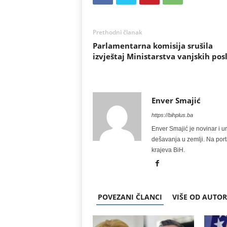
Prethodni članak
Parlamentarna komisija srušila
izvještaj Ministarstva vanjskih pos
Enver Smajić
https://bihplus.ba
Enver Smajić je novinar i u
dešavanja u zemlji. Na port
krajeva BiH.
POVEZANI ČLANCI
VIŠE OD AUTO