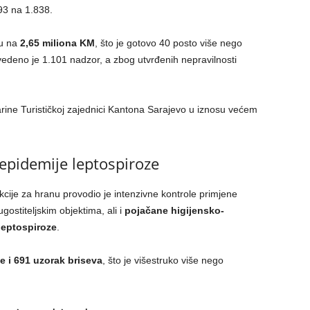
93 na 1.838.
su na
2,65 miliona KM
, što je gotovo 40 posto više nego
vedeno je 1.101 nadzor, a zbog utvrđenih nepravilnosti
arine Turističkoj zajednici Kantona Sarajevo u iznosu većem
epidemije leptospiroze
kcije za hranu provodio je intenzivne kontrole primjene
ostiteljskim objektima, ali i
pojačane higijensko-
leptospiroze
.
e i 691 uzorak briseva
, što je višestruko više nego