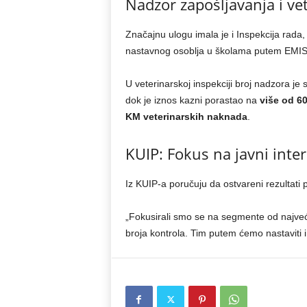
Nadzor zapošljavanja i ve
Značajnu ulogu imala je i Inspekcija rada
nastavnog osoblja u školama putem EMIS
U veterinarskoj inspekciji broj nadzora je
dok je iznos kazni porastao na
više od 6
KM veterinarskih naknada
.
KUIP: Fokus na javni inte
Iz KUIP-a poručuju da ostvareni rezultati p
„Fokusirali smo se na segmente od najveć
broja kontrola. Tim putem ćemo nastaviti