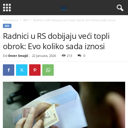
Naslovnica
BIH
Radnici u RS dobijaju veći topli obrok: Evo koliko sada iznosi
BIH
Radnici u RS dobijaju veći topli
obrok: Evo koliko sada iznosi
Od
Enver Smajić
-
22 Januara, 2026
213
0