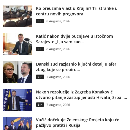
Ko preuzima vlast u Krajini? Tri stranke u
centru novih pregovora
BIH
8 Augusta, 2026
Katić nakon dvije pucnjave u Istočnom
Sarajevu: „I ja sam kao...
BIH
8 Augusta, 2026
Danski sud razjasnio ključni detalj u aferi
zbog koje se prepiru...
BIH
7 Augusta, 2026
Nakon rezolucije iz Zagreba Konaković
otvorio pitanje zastupljenosti Hrvata, Srba i...
BIH
7 Augusta, 2026
Vučić dočekuje Zelenskog: Posjeta koju će
pažljivo pratiti i Rusija