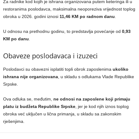
Za radnike kod kojih je ishrana organizovana putem keteringa ili u
restoranima poslodavca, maksimalna neoporeziva vrijednost toplog
obroka u 2026. godini iznosi
11,46 KM po radnom danu
.
U odnosu na prethodnu godinu, to predstavlja povećanje od
0,93
KM po danu
.
Obaveze poslodavaca i izuzeci
Poslodavci su obavezni isplatiti topli obrok zaposlenima
ukoliko
ishrana nije organizovana
, u skladu s odlukama Vlade Republike
Srpske.
Ova odluka se, međutim,
ne odnosi na zaposlene koji primaju
platu iz budžeta Republike Srpske
, jer je kod njih iznos toplog
obroka već uključen u lična primanja, u skladu sa zakonskim
rješenjima.