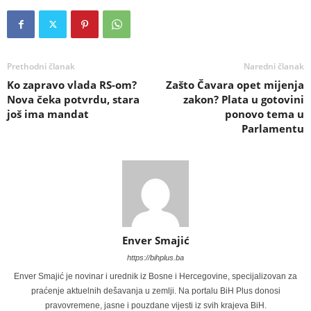
Prethodni članak
Naredni članak
Ko zapravo vlada RS-om?
Zašto Čavara opet mijenja
Nova čeka potvrdu, stara
zakon? Plata u gotovini
još ima mandat
ponovo tema u
Parlamentu
Enver Smajić
https://bihplus.ba
Enver Smajić je novinar i urednik iz Bosne i Hercegovine, specijalizovan za
praćenje aktuelnih dešavanja u zemlji. Na portalu BiH Plus donosi
pravovremene, jasne i pouzdane vijesti iz svih krajeva BiH.