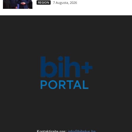
REGION
7 Augusta, 2026
Kontaktirajte nas:
info@bihplus.ba