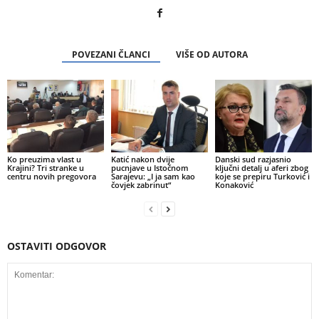
POVEZANI ČLANCI
VIŠE OD AUTORA
Ko preuzima vlast u
Katić nakon dvije
Danski sud razjasnio
Krajini? Tri stranke u
pucnjave u Istočnom
ključni detalj u aferi zbog
centru novih pregovora
Sarajevu: „I ja sam kao
koje se prepiru Turković i
čovjek zabrinut“
Konaković
OSTAVITI ODGOVOR