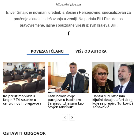
https://bihplus.ba
Enver Smajić je novinar i urednik iz Bosne i Hercegovine, specijalizovan za
praćenje aktuelnih dešavanja u zemlji. Na portalu BiH Plus donosi
pravovremene, jasne i pouzdane vijesti iz svih krajeva BiH.
POVEZANI ČLANCI
VIŠE OD AUTORA
Ko preuzima vlast u
Katić nakon dvije
Danski sud razjasnio
Krajini? Tri stranke u
pucnjave u Istočnom
ključni detalj u aferi zbog
centru novih pregovora
Sarajevu: „I ja sam kao
koje se prepiru Turković i
čovjek zabrinut“
Konaković
OSTAVITI ODGOVOR