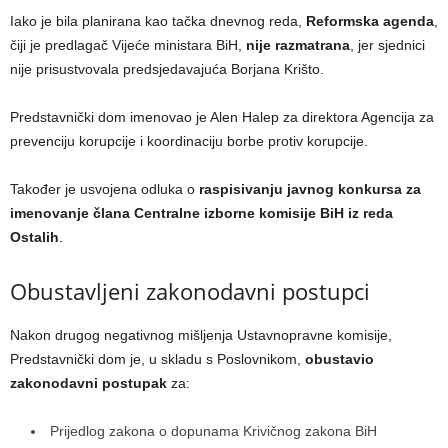
Iako je bila planirana kao tačka dnevnog reda,
Reformska agenda
,
čiji je predlagač Vijeće ministara BiH,
nije razmatrana
, jer sjednici
nije prisustvovala predsjedavajuća Borjana Krišto.
Predstavnički dom imenovao je Alen Halep za direktora Agencija za
prevenciju korupcije i koordinaciju borbe protiv korupcije.
Također je usvojena odluka o
raspisivanju javnog konkursa za
imenovanje člana Centralne izborne komisije BiH iz reda
Ostalih
.
Obustavljeni zakonodavni postupci
Nakon drugog negativnog mišljenja Ustavnopravne komisije,
Predstavnički dom je, u skladu s Poslovnikom,
obustavio
zakonodavni postupak
za:
Prijedlog zakona o dopunama Krivičnog zakona BiH