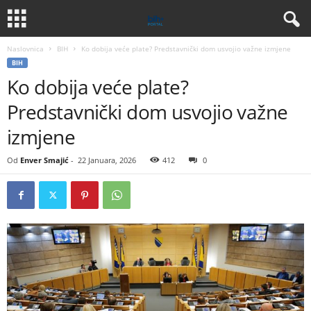
Naslovnica
BIH
Ko dobija veće plate? Predstavnički dom usvojio važne izmjene
BIH
Ko dobija veće plate?
Predstavnički dom usvojio važne
izmjene
Od
Enver Smajić
-
22 Januara, 2026
412
0