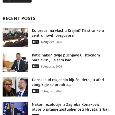
RECENT POSTS
Ko preuzima vlast u Krajini? Tri stranke u
centru novih pregovora
BIH
8 Augusta, 2026
Katić nakon dvije pucnjave u Istočnom
Sarajevu: „I ja sam kao...
BIH
8 Augusta, 2026
Danski sud razjasnio ključni detalj u aferi
zbog koje se prepiru...
BIH
7 Augusta, 2026
Nakon rezolucije iz Zagreba Konaković
otvorio pitanje zastupljenosti Hrvata, Srba i...