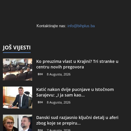
Kontaktirajte nas:
info@bihplus.ba
JOŠ VIJESTI
Ko preuzima vlast u Krajini? Tri stranke u
centru novih pregovora
BIH
8 Augusta, 2026
Katić nakon dvije pucnjave u Istočnom
Sarajevu: „I ja sam kao...
BIH
8 Augusta, 2026
Danski sud razjasnio ključni detalj u aferi
zbog koje se prepiru...
BIH
7 Augusta, 2026