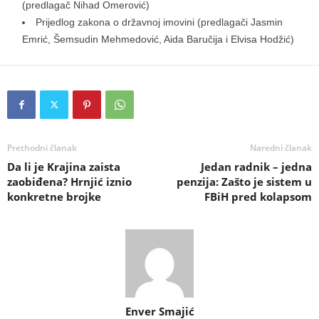
(predlagač Nihad Omerović)
Prijedlog zakona o državnoj imovini (predlagači Jasmin
Emrić, Šemsudin Mehmedović, Aida Baručija i Elvisa Hodžić)
Prethodni članak
Naredni članak
Da li je Krajina zaista
Jedan radnik – jedna
zaobiđena? Hrnjić iznio
penzija: Zašto je sistem u
konkretne brojke
FBiH pred kolapsom
Enver Smajić