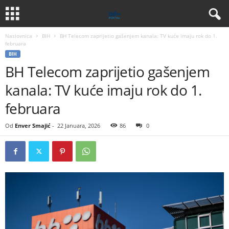
Naslovnica
BIH
BH Telecom zaprijetio gašenjem kanala: TV kuće imaju rok do 1.
februara
BIH
BH Telecom zaprijetio gašenjem
kanala: TV kuće imaju rok do 1.
februara
Od
Enver Smajić
-
22 Januara, 2026
86
0