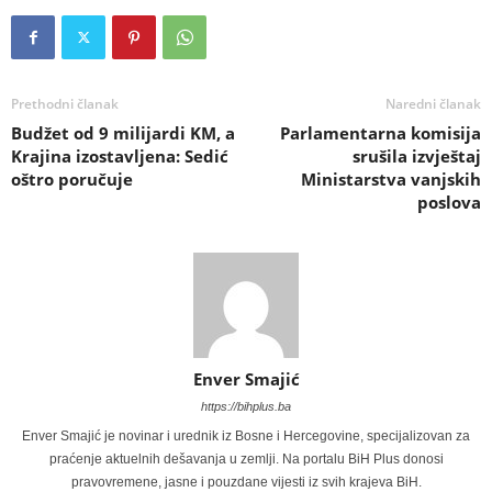
Prethodni članak
Naredni članak
Budžet od 9 milijardi KM, a
Parlamentarna komisija
Krajina izostavljena: Sedić
srušila izvještaj
oštro poručuje
Ministarstva vanjskih
poslova
Enver Smajić
https://bihplus.ba
Enver Smajić je novinar i urednik iz Bosne i Hercegovine, specijalizovan za
praćenje aktuelnih dešavanja u zemlji. Na portalu BiH Plus donosi
pravovremene, jasne i pouzdane vijesti iz svih krajeva BiH.