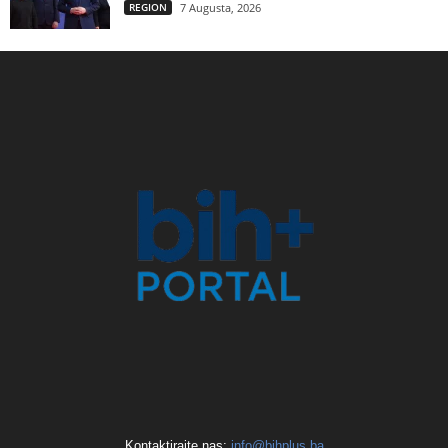
REGION
7 Augusta, 2026
Kontaktirajte nas:
info@bihplus.ba