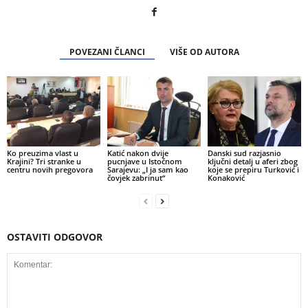
POVEZANI ČLANCI
VIŠE OD AUTORA
Ko preuzima vlast u
Katić nakon dvije
Danski sud razjasnio
Krajini? Tri stranke u
pucnjave u Istočnom
ključni detalj u aferi zbog
centru novih pregovora
Sarajevu: „I ja sam kao
koje se prepiru Turković i
čovjek zabrinut“
Konaković
OSTAVITI ODGOVOR