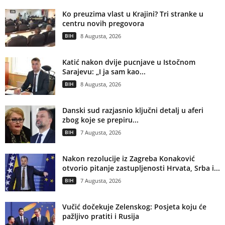
Ko preuzima vlast u Krajini? Tri stranke u
centru novih pregovora
BIH
8 Augusta, 2026
Katić nakon dvije pucnjave u Istočnom
Sarajevu: „I ja sam kao...
BIH
8 Augusta, 2026
Danski sud razjasnio ključni detalj u aferi
zbog koje se prepiru...
BIH
7 Augusta, 2026
Nakon rezolucije iz Zagreba Konaković
otvorio pitanje zastupljenosti Hrvata, Srba i...
BIH
7 Augusta, 2026
Vučić dočekuje Zelenskog: Posjeta koju će
pažljivo pratiti i Rusija