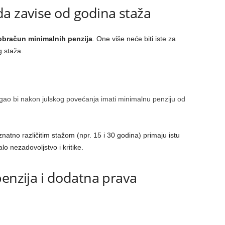
a zavise od godina staža
 obračun minimalnih penzija
. One više neće biti iste za
g staža.
ao bi nakon julskog povećanja imati minimalnu penziju od
atno različitim stažom (npr. 15 i 30 godina) primaju istu
o nezadovoljstvo i kritike.
penzija i dodatna prava