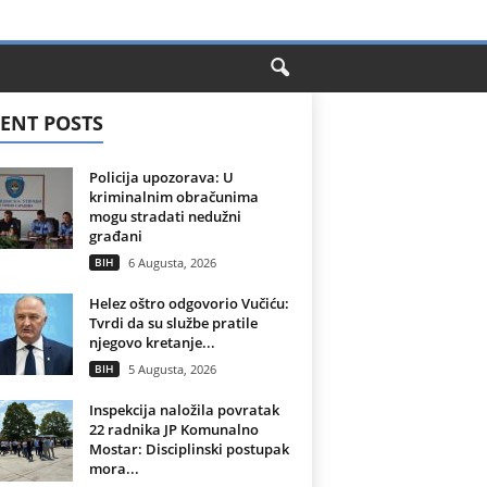
ENT POSTS
Policija upozorava: U
kriminalnim obračunima
mogu stradati nedužni
građani
BIH
6 Augusta, 2026
Helez oštro odgovorio Vučiću:
Tvrdi da su službe pratile
njegovo kretanje...
BIH
5 Augusta, 2026
Inspekcija naložila povratak
22 radnika JP Komunalno
Mostar: Disciplinski postupak
mora...