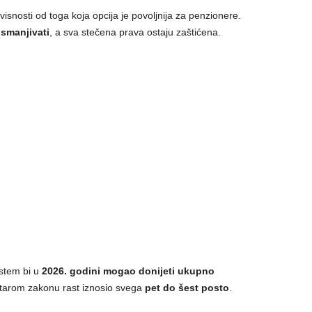
avisnosti od toga koja opcija je povoljnija za penzionere.
smanjivati
, a sva stečena prava ostaju zaštićena.
stem bi u
2026. godini mogao donijeti ukupno
starom zakonu rast iznosio svega
pet do šest posto
.