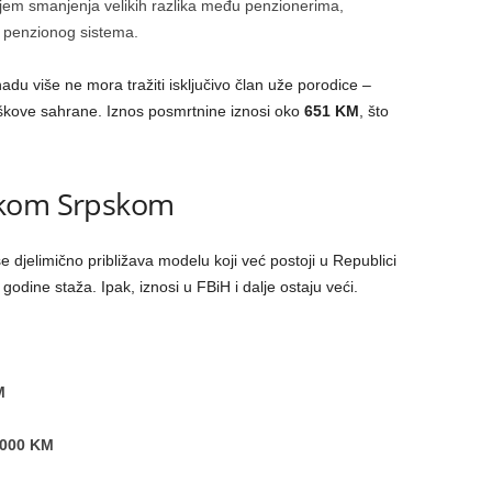
iljem smanjenja velikih razlika među penzionerima,
i penzionog sistema.
adu više ne mora tražiti isključivo član uže porodice –
oškove sahrane. Iznos posmrtnine iznosi oko
651 KM
, što
ikom Srpskom
 djelimično približava modelu koji već postoji u Republici
godine staža. Ipak, iznosi u FBiH i dalje ostaju veći.
M
.000 KM