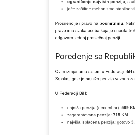
ograničenje najviših penzija
, s c
jače zaštitne mehanizme stabilnost
Prošireno je i pravo na
posmrtninu
. Nakn
pravo ima svaka osoba koja je snosila tr
odgovara jednoj prosječnoj penziji.
Poređenje sa Republ
Ovim izmjenama sistem u Federaciji BiH se
Srpskoj, gdje je najniža penzija vezana za 
U Federaciji BiH:
najniža penzija (decembar):
599 K
zagarantovana penzija:
715 KM
najviša isplaćena penzija: gotovo
3