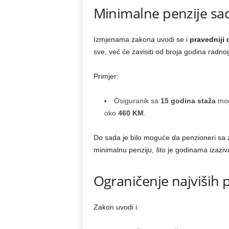
Minimalne penzije sad
Izmjenama zakona uvodi se i
pravedniji
sve, već će zavisiti od broja godina radno
Primjer:
Osiguranik sa
15 godina staža
mog
oko
460 KM
.
Do sada je bilo moguće da penzioneri sa zn
minimalnu penziju, što je godinama izazival
Ograničenje najviših 
Zakon uvodi i: