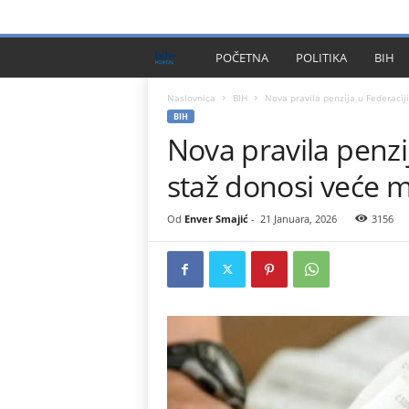
PRIVACY POLICY
IMPRESSUM
O NAMA
KONTA
B
POČETNA
POLITIKA
BIH
I
Naslovnica
BIH
Nova pravila penzija u Federacij
BIH
Nova pravila penzij
H
staž donosi veće m
P
l
Od
Enver Smajić
-
21 Januara, 2026
3156
u
s