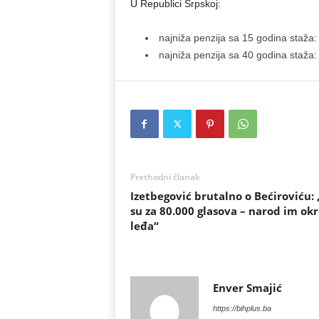
U Republici Srpskoj:
najniža penzija sa 15 godina staža
najniža penzija sa 40 godina staža
Prethodni članak
Izetbegović brutalno o Bećiroviću: 
su za 80.000 glasova – narod im ok
leđa“
Enver Smajić
https://bihplus.ba