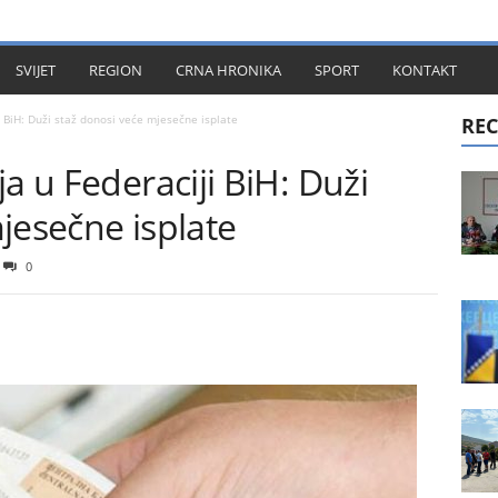
KT
SVIJET
REGION
CRNA HRONIKA
SPORT
KONTAKT
i BiH: Duži staž donosi veće mjesečne isplate
REC
a u Federaciji BiH: Duži
jesečne isplate
0