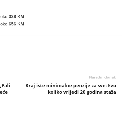
: oko
328 KM
: oko
656 KM
Naredni članak
„Pali
Kraj iste minimalne penzije za sve: Evo
reće
koliko vrijedi 20 godina staža