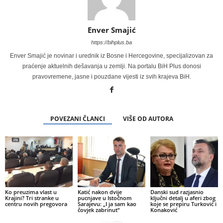
Enver Smajić
https://bihplus.ba
Enver Smajić je novinar i urednik iz Bosne i Hercegovine, specijalizovan za
praćenje aktuelnih dešavanja u zemlji. Na portalu BiH Plus donosi
pravovremene, jasne i pouzdane vijesti iz svih krajeva BiH.
POVEZANI ČLANCI
VIŠE OD AUTORA
Ko preuzima vlast u
Katić nakon dvije
Danski sud razjasnio
Krajini? Tri stranke u
pucnjave u Istočnom
ključni detalj u aferi zbog
centru novih pregovora
Sarajevu: „I ja sam kao
koje se prepiru Turković i
čovjek zabrinut“
Konaković