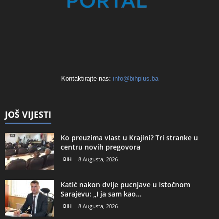
Kontaktirajte nas:
info@bihplus.ba
JOŠ VIJESTI
Ko preuzima vlast u Krajini? Tri stranke u
centru novih pregovora
BIH
8 Augusta, 2026
Katić nakon dvije pucnjave u Istočnom
Sarajevu: „I ja sam kao...
BIH
8 Augusta, 2026