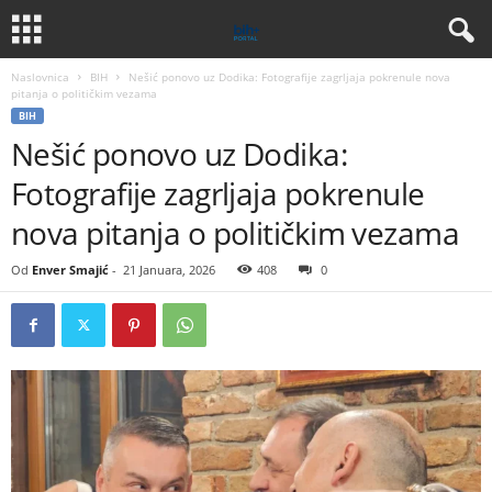
Naslovnica
BIH
Nešić ponovo uz Dodika: Fotografije zagrljaja pokrenule nova
pitanja o političkim vezama
BIH
Nešić ponovo uz Dodika:
Fotografije zagrljaja pokrenule
nova pitanja o političkim vezama
Od
Enver Smajić
-
21 Januara, 2026
408
0