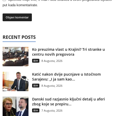
put kada komentarirate.
RECENT POSTS
Ko preuzima vlast u Krajini? Tri stranke u
centru novih pregovora
BIH
8 Augusta, 2026
Katić nakon dvije pucnjave u Istočnom
Sarajevu: „I ja sam kao...
BIH
8 Augusta, 2026
Danski sud razjasnio ključni detalj u aferi
zbog koje se prepiru...
BIH
7 Augusta, 2026