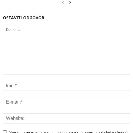
OSTAVITI ODGOVOR
Spremite moje ime, e-mail i web stranicu u ovom pregledniku sljedeći