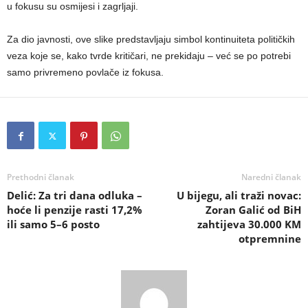
u fokusu su osmijesi i zagrljaji.
Za dio javnosti, ove slike predstavljaju simbol kontinuiteta političkih
veza koje se, kako tvrde kritičari, ne prekidaju – već se po potrebi
samo privremeno povlače iz fokusa.
Prethodni članak
Naredni članak
Delić: Za tri dana odluka –
U bijegu, ali traži novac:
hoće li penzije rasti 17,2%
Zoran Galić od BiH
ili samo 5–6 posto
zahtijeva 30.000 KM
otpremnine