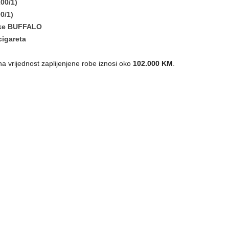
200/1)
0/1)
rke BUFFALO
cigareta
 vrijednost zaplijenjene robe iznosi oko
102.000 KM
.