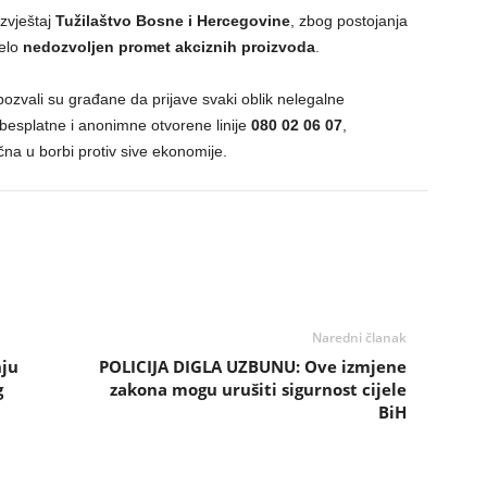
zvještaj
Tužilaštvo Bosne i Hercegovine
, zbog postojanja
jelo
nedozvoljen promet akciznih proizvoda
.
pozvali su građane da prijave svaki oblik nelegalne
 besplatne i anonimne otvorene linije
080 02 06 07
,
na u borbi protiv sive ekonomije.
Naredni članak
nju
POLICIJA DIGLA UZBUNU: Ove izmjene
g
zakona mogu urušiti sigurnost cijele
BiH