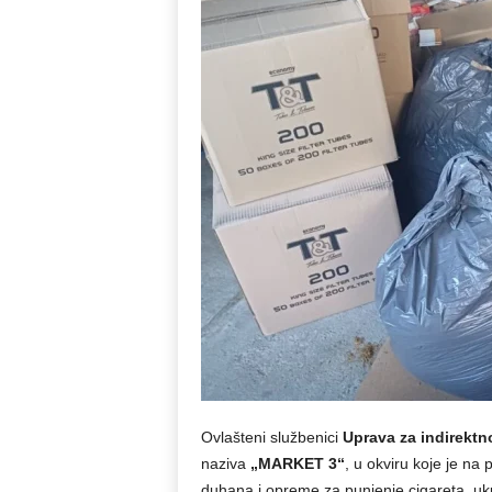
Ovlašteni službenici
Uprava za indirektn
naziva
„MARKET 3“
, u okviru koje je na
duhana i opreme za punjenje cigareta, uku