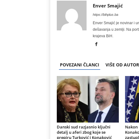
Enver Smajić
https://bihplus.ba
Enver Smajić je novinar i u
dešavanja u zemlji. Na port
krajeva BiH.
POVEZANI ČLANCI
VIŠE OD AUTO
Danski sud razjasnio ključni
Nakon r
detalj u aferi zbog koje se
Konakov
prepiru Turković i Konaković
zastupl