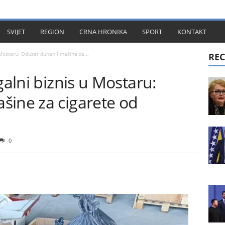
KT
SVIJET
REGION
CRNA HRONIKA
SPORT
KONTAKT
 Mostaru: Oduzet duhan i mašine za...
REC
galni biznis u Mostaru:
šine za cigarete od
0