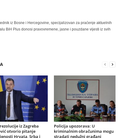
rednik iz Bosne i Hercegovine, specijalizovan za praćenje aktuelnih
alu BiH Plus donosi pravovremene, jasne i pouzdane vijesti iz svih
RA
ezolucije iz Zagreba
Policija upozorava: U
ić otvorio pitanje
kriminalnim obračunima mogu
jenosti Hrvata, Srba i
stradati nedužni građani