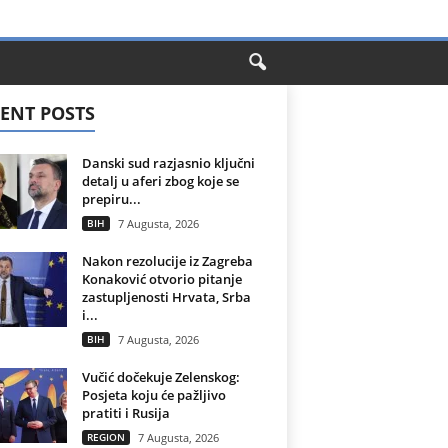
ENT POSTS
Danski sud razjasnio ključni
detalj u aferi zbog koje se
prepiru...
BIH
7 Augusta, 2026
Nakon rezolucije iz Zagreba
Konaković otvorio pitanje
zastupljenosti Hrvata, Srba
i...
BIH
7 Augusta, 2026
Vučić dočekuje Zelenskog:
Posjeta koju će pažljivo
pratiti i Rusija
REGION
7 Augusta, 2026