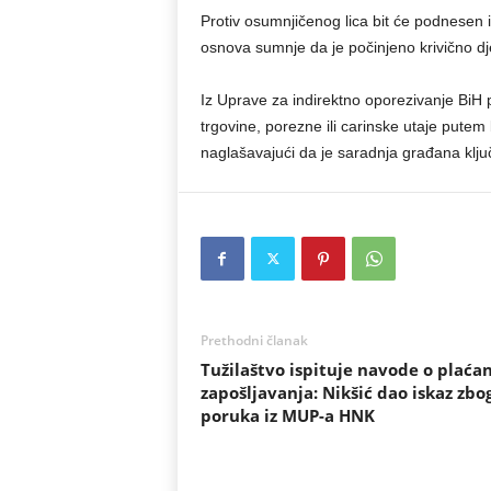
Protiv osumnjičenog lica bit će podnesen i
osnova sumnje da je počinjeno krivično d
Iz Uprave za indirektno oporezivanje BiH 
trgovine, porezne ili carinske utaje putem
naglašavajući da je saradnja građana ključ
Prethodni članak
Tužilaštvo ispituje navode o plaća
zapošljavanja: Nikšić dao iskaz zbo
poruka iz MUP-a HNK