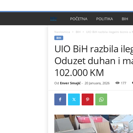
PRIVACY POLICY
IMPRESSUM
O NAMA
KONTA
B
POČETNA
POLITIKA
BIH
I
Naslovnica
BIH
UIO BiH razbila ilegalni biznis u
BIH
UIO BiH razbila ile
H
Oduzet duhan i ma
P
102.000 KM
l
Od
Enver Smajić
-
20 Januara, 2026
177
u
s