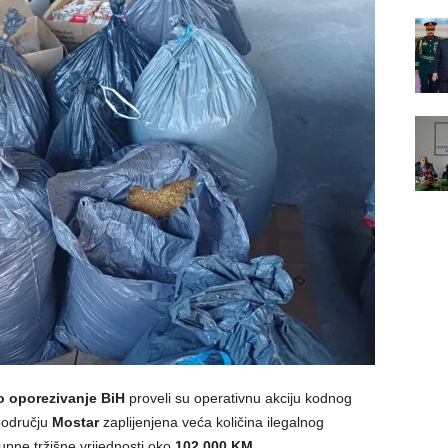
o oporezivanje BiH
proveli su operativnu akciju kodnog
 području
Mostar
zaplijenjena veća količina ilegalnog
pne tržišne vrijednosti oko
102.000 KM
.