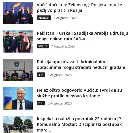
Vučić dočekuje Zelenskog: Posjeta koju će
pažljivo pratiti i Rusija
REGION
7 Augusta, 2026
Pakistan, Turska i Saudijska Arabija udružuju
snage nakon rata SAD-a i...
SVIJET
7 Augusta, 2026
Policija upozorava: U kriminalnim
obračunima mogu stradati nedužni građani
BIH
6 Augusta, 2026
Helez oštro odgovorio Vučiću: Tvrdi da su
službe pratile njegovo kretanje...
BIH
5 Augusta, 2026
Inspekcija naložila povratak 22 radnika JP
Komunalno Mostar: Disciplinski postupak
mora...