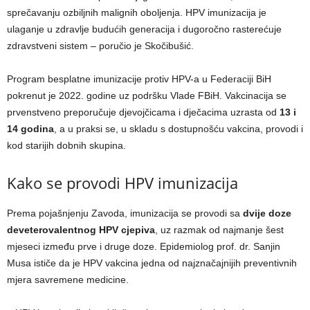
sprečavanju ozbiljnih malignih oboljenja. HPV imunizacija je
ulaganje u zdravlje budućih generacija i dugoročno rasterećuje
zdravstveni sistem – poručio je Skočibušić.
Program besplatne imunizacije protiv HPV-a u Federaciji BiH
pokrenut je 2022. godine uz podršku Vlade FBiH. Vakcinacija se
prvenstveno preporučuje djevojčicama i dječacima uzrasta od
13 i
14 godina
, a u praksi se, u skladu s dostupnošću vakcina, provodi i
kod starijih dobnih skupina.
Kako se provodi HPV imunizacija
Prema pojašnjenju Zavoda, imunizacija se provodi sa
dvije doze
deveterovalentnog HPV cjepiva
, uz razmak od najmanje šest
mjeseci između prve i druge doze. Epidemiolog prof. dr. Sanjin
Musa ističe da je HPV vakcina jedna od najznačajnijih preventivnih
mjera savremene medicine.