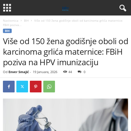
Naslovnica
BIH
Više od 150 žena godišnje oboli od karcinoma grlića maternice:
FBiH poziva...
BIH
Više od 150 žena godišnje oboli od
karcinoma grlića maternice: FBiH
poziva na HPV imunizaciju
Od
Enver Smajić
-
19 Januara, 2026
44
0