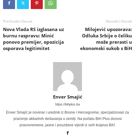
Prethodni članak
Naredni članak
Nova Vlada RS izglasana uz
Milojević upozorava:
burnu raspravu: Minić
Odluka Srbije o čeliku
ponovo premijer, opozicija
može prerasti u
osporava legitimitet
ekonomski sukob s BiH
Enver Smajić
https://bihplus.ba
Enver Smajić je novinar i urednik iz Bosne i Hercegovine, specijalizovan za
praćenje aktuelnih dešavanja u zemlji. Na portalu BiH Plus donosi
pravovremene, jasne i pouzdane vijesti iz svih krajeva BiH.