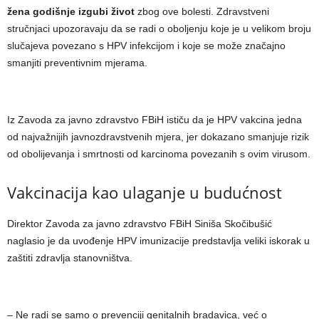
žena godišnje izgubi život
zbog ove bolesti. Zdravstveni
stručnjaci upozoravaju da se radi o oboljenju koje je u velikom broju
slučajeva povezano s HPV infekcijom i koje se može značajno
smanjiti preventivnim mjerama.
Iz Zavoda za javno zdravstvo FBiH ističu da je HPV vakcina jedna
od najvažnijih javnozdravstvenih mjera, jer dokazano smanjuje rizik
od obolijevanja i smrtnosti od karcinoma povezanih s ovim virusom.
Vakcinacija kao ulaganje u budućnost
Direktor Zavoda za javno zdravstvo FBiH Siniša Skočibušić
naglasio je da uvođenje HPV imunizacije predstavlja veliki iskorak u
zaštiti zdravlja stanovništva.
– Ne radi se samo o prevenciji genitalnih bradavica, već o