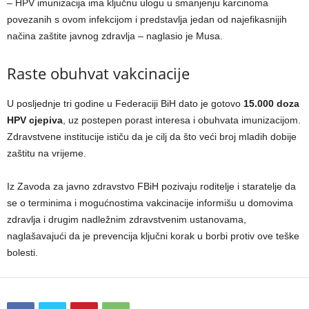
– HPV imunizacija ima ključnu ulogu u smanjenju karcinoma
povezanih s ovom infekcijom i predstavlja jedan od najefikasnijih
načina zaštite javnog zdravlja – naglasio je Musa.
Raste obuhvat vakcinacije
U posljednje tri godine u Federaciji BiH dato je gotovo
15.000 doza
HPV cjepiva
, uz postepen porast interesa i obuhvata imunizacijom.
Zdravstvene institucije ističu da je cilj da što veći broj mladih dobije
zaštitu na vrijeme.
Iz Zavoda za javno zdravstvo FBiH pozivaju roditelje i staratelje da
se o terminima i mogućnostima vakcinacije informišu u domovima
zdravlja i drugim nadležnim zdravstvenim ustanovama,
naglašavajući da je prevencija ključni korak u borbi protiv ove teške
bolesti.