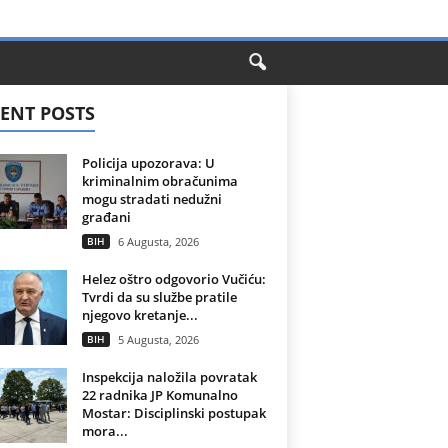
ENT POSTS
Policija upozorava: U
kriminalnim obračunima
mogu stradati nedužni
građani
BIH
6 Augusta, 2026
Helez oštro odgovorio Vučiću:
Tvrdi da su službe pratile
njegovo kretanje...
BIH
5 Augusta, 2026
Inspekcija naložila povratak
22 radnika JP Komunalno
Mostar: Disciplinski postupak
mora...