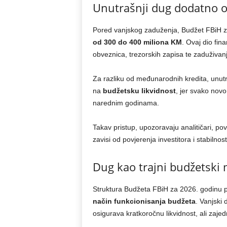
Unutrašnji dug dodatno o
Pored vanjskog zaduženja, Budžet FBiH z
od 300 do 400 miliona KM
. Ovaj dio fin
obveznica, trezorskih zapisa te zaduživanj
Za razliku od međunarodnih kredita, unutra
na
budžetsku likvidnost
, jer svako nov
narednim godinama.
Takav pristup, upozoravaju analitičari, po
zavisi od povjerenja investitora i stabilnos
Dug kao trajni budžetsk
Struktura Budžeta FBiH za 2026. godinu p
način funkcionisanja budžeta
. Vanjski 
osigurava kratkoročnu likvidnost, ali zaje