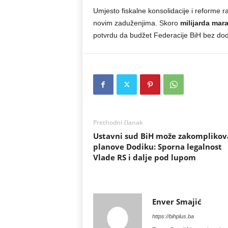
Umjesto fiskalne konsolidacije i reforme 
novim zaduženjima. Skoro
milijarda ma
potvrdu da budžet Federacije BiH bez doda
Prethodni članak
Ustavni sud BiH može zakomplikov
planove Dodiku: Sporna legalnost
Vlade RS i dalje pod lupom
Enver Smajić
https://bihplus.ba