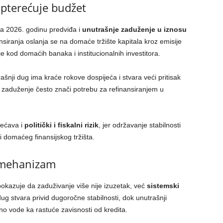
pterećuje budžet
a 2026. godinu predviđa i
unutrašnje zaduženje u iznosu
ansiranja oslanja se na domaće tržište kapitala kroz emisije
e kod domaćih banaka i institucionalnih investitora.
šnji dug ima kraće rokove dospijeća i stvara veći pritisak
o zaduženje često znači potrebu za refinansiranjem u
većava i
politički i fiskalni rizik
, jer održavanje stabilnosti
ti domaćeg finansijskog tržišta.
i mehanizam
okazuje da zaduživanje više nije izuzetak, već
sistemski
dug stvara privid dugoročne stabilnosti, dok unutrašnji
dno vode ka rastuće zavisnosti od kredita.