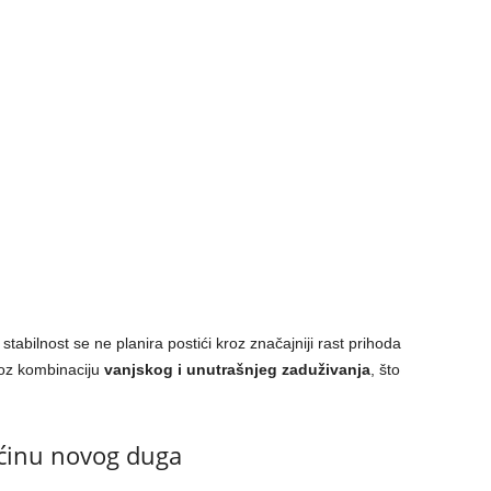
bilnost se ne planira postići kroz značajniji rast prihoda
roz kombinaciju
vanjskog i unutrašnjeg zaduživanja
, što
ećinu novog duga