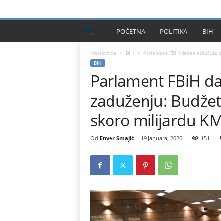
PRIVACY POLICY
IMPRESSUM
O NAMA
KONTA
B
POČETNA
POLITIKA
BIH
I
Naslovnica
BIH
Parlament FBiH danas odlučuje o
BIH
Parlament FBiH d
H
zaduženju: Budžet
P
skoro milijardu K
l
Od
Enver Smajić
-
19 Januara, 2026
151
u
s