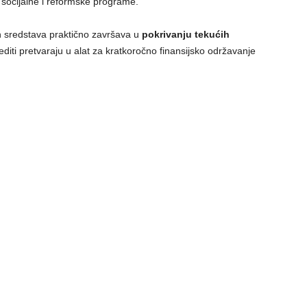
e socijalne i reformske programe.
h sredstava praktično završava u
pokrivanju tekućih
editi pretvaraju u alat za kratkoročno finansijsko održavanje