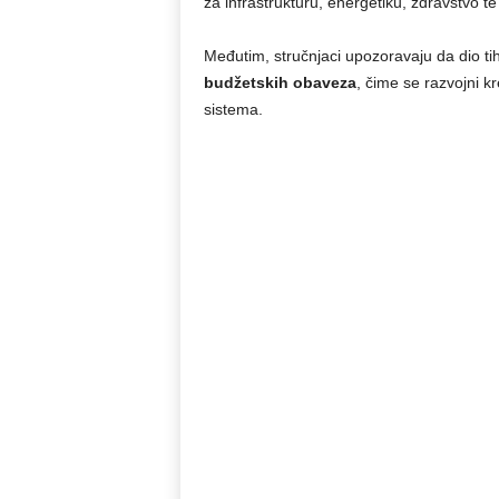
za infrastrukturu, energetiku, zdravstvo t
Međutim, stručnjaci upozoravaju da dio ti
budžetskih obaveza
, čime se razvojni kr
sistema.