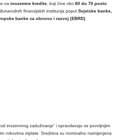
se na
inozemne kredite
, koji čine oko
60 do 70 posto
đunarodnih finansijskih institucija poput
Svjetske banke,
ropske banke za obnovu i razvoj (EBRD)
.
i od inozemnog zaduživanja“ i opravdavaju se povoljnijim
im rokovima otplate. Sredstva su nominalno namijenjena