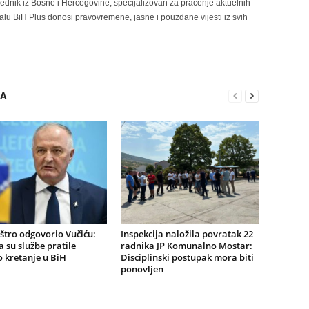
rednik iz Bosne i Hercegovine, specijalizovan za praćenje aktuelnih
alu BiH Plus donosi pravovremene, jasne i pouzdane vijesti iz svih
RA
štro odgovorio Vučiću:
Inspekcija naložila povratak 22
a su službe pratile
radnika JP Komunalno Mostar:
 kretanje u BiH
Disciplinski postupak mora biti
ponovljen