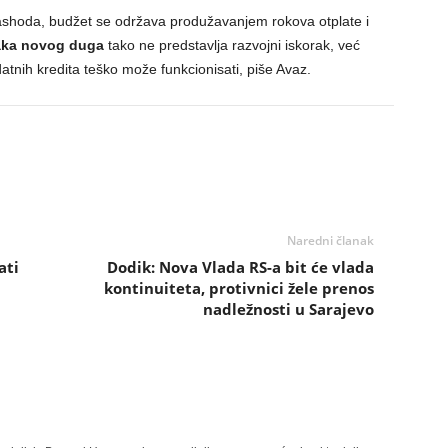
rashoda, budžet se održava produžavanjem rokova otplate i
raka novog duga
tako ne predstavlja razvojni iskorak, već
tnih kredita teško može funkcionisati, piše Avaz.
Naredni članak
ati
Dodik: Nova Vlada RS-a bit će vlada
kontinuiteta, protivnici žele prenos
nadležnosti u Sarajevo