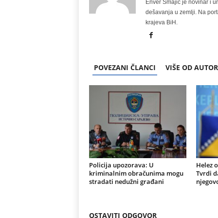
Enver Smajić je novinar i u
dešavanja u zemlji. Na port
krajeva BiH.
POVEZANI ČLANCI
VIŠE OD AUTO
Policija upozorava: U
Helez o
kriminalnim obračunima mogu
Tvrdi d
stradati nedužni građani
njegovo
OSTAVITI ODGOVOR