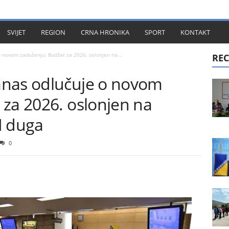
KT
SVIJET
REGION
CRNA HRONIKA
SPORT
KONTAKT
 novom zaduženju: Budžet za 2026. oslonjen na...
REC
anas odlučuje o novom
 za 2026. oslonjen na
M duga
0