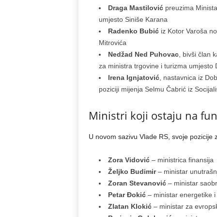
Draga Mastilović
preuzima Ministar
umjesto Siniše Karana
Radenko Bubić
iz Kotor Varoša nov
Mitrovića
Nedžad Ned Puhovac
, bivši član
za ministra trgovine i turizma umjesto 
Irena Ignjatović
, nastavnica iz Dob
poziciji mijenja Selmu Čabrić iz Socijali
Ministri koji ostaju na fu
U novom sazivu Vlade RS, svoje pozicije z
Zora Vidović
– ministrica finansija
Željko Budimir
– ministar unutrašn
Zoran Stevanović
– ministar saobr
Petar Đokić
– ministar energetike i
Zlatan Klokić
– ministar za evrops