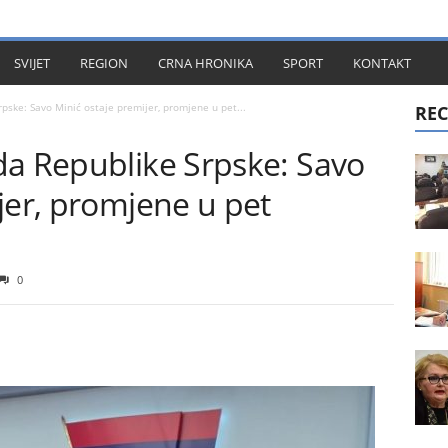
KT
SVIJET
REGION
CRNA HRONIKA
SPORT
KONTAKT
pske: Savo Minić ostaje premijer, promjene u pet...
REC
da Republike Srpske: Savo
jer, promjene u pet
0