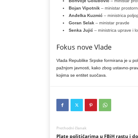
Borivoje Golubović
– ministar pros
Bojan Vipotnik
– ministar prostorn
Anđelka Kuzmić
– ministrica poljo
Goran Selak
– ministar pravde
Senka Jujić
– ministrica uprave i 
Fokus nove Vlade
Vlada Republike Srpske formirana je u poli
pažnjom javnosti, kako zbog ustavno-pravn
kojima se entitet suočava.
Prethodni članak
Plate političarima u FBiH rastu i d