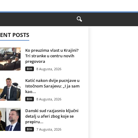
ENT POSTS
Ko preuzima vlast u Krajini?
Tri stranke u centru novih
pregovora
BIH
8 Augusta, 2026
Katić nakon dvije pucnjave u
Istočnom Sarajevu: „I ja sam
kao...
BIH
8 Augusta, 2026
Danski sud razjasnio ključni
detalj u aferi zbog koje se
prepiru...
BIH
7 Augusta, 2026