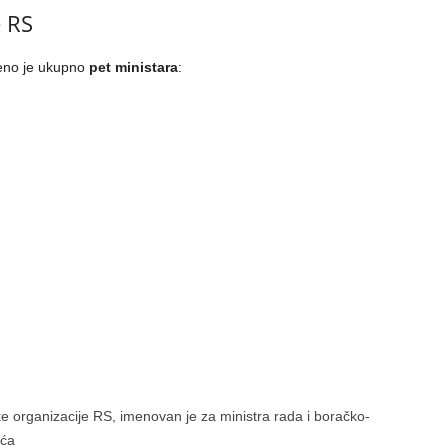
 RS
jeno je ukupno
pet ministara
:
e organizacije RS, imenovan je za ministra rada i boračko-
ića