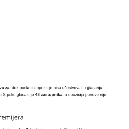
va za
, dok poslanici opozicije nisu učestvovali u glasanju.
 Srpske glasalo je
48 zastupnika
, a opozicija ponovo nije
remijera