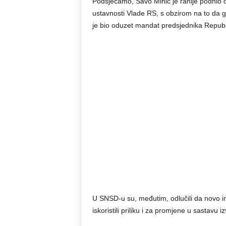
Podsjećamo, Savo Minić je ranije podnio
ustavnosti Vlade RS, s obzirom na to da
je bio oduzet mandat predsjednika Republ
U SNSD-u su, međutim, odlučili da novo 
iskoristili priliku i za promjene u sastavu iz