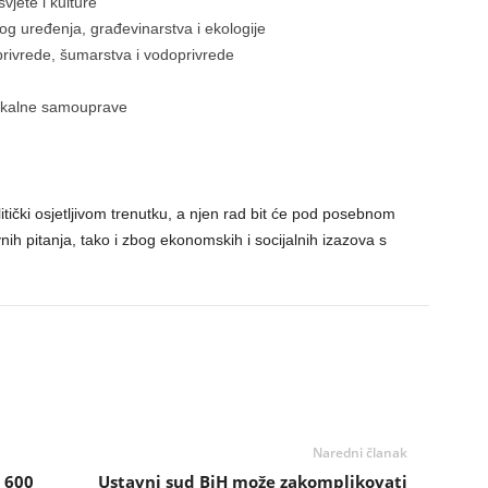
vjete i kulture
og uređenja, građevinarstva i ekologije
privrede, šumarstva i vodoprivrede
lokalne samouprave
tički osjetljivom trenutku, a njen rad bit će pod posebnom
ih pitanja, tako i zbog ekonomskih i socijalnih izazova s
Naredni članak
o 600
Ustavni sud BiH može zakomplikovati