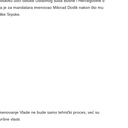
 ostavku uoči odluke Ustavnog suda Bosne i Hercegovine o
 ga je za mandatara imenovao Milorad Dodik nakon što mu
ike Srpske.
imenovanje Vlade ne bude samo tehnički proces, već su
vršne vlasti.