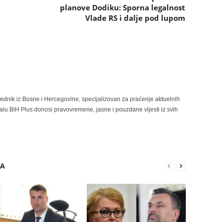
planove Dodiku: Sporna legalnost
Vlade RS i dalje pod lupom
rednik iz Bosne i Hercegovine, specijalizovan za praćenje aktuelnih
alu BiH Plus donosi pravovremene, jasne i pouzdane vijesti iz svih
RA