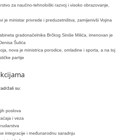
stvo za naučno-tehnološki razvoj i visoko obrazovanje,
i je ministar privrede i preduzetništva, zamijenivši Vojina
 kabineta gradonačelnika Brčkog Siniše Milića, imenovan je
Denisa Šulića
oja, nova je ministrica porodice, omladine i sporta, a na toj
stičke partije
nkcijama
adržali su:
jih poslova
aćaja i veza
 rudarstva
ke integracije i međunarodnu saradnju