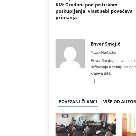
KM: Građani pod pritiskom
poskupljenja, vlast sebi povećava
primanja
Enver Smajić
https://bihplus.ba
Enver Smajić je novinar i u
dešavanja u zemlji. Na port
krajeva BiH.
POVEZANI ČLANCI
VIŠE OD AUTO