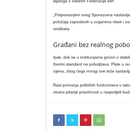
dijaloga s Vladom Federacije BiH.
„Potpisivanjem ovog Sporazuma nastavlja s
položaja zaposlenih u organima vlasti i os
sindikata.
Građani bez realnog pobo
Ipak, dok se u institucijama govori o stabi
životni standard ne poboljšava. Plate u re
cijena, zbog čega mnogi sve teže sastavlja
Rast primanja političkih funkcionera u ta
otvara pitanje pravičnosti u raspodjeli bu