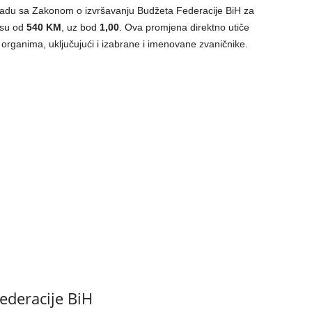
kladu sa Zakonom o izvršavanju Budžeta Federacije BiH za
osu od
540 KM
, uz bod
1,00
. Ova promjena direktno utiče
 organima, uključujući i izabrane i imenovane zvaničnike.
ederacije BiH