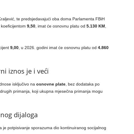
i Kraljević, te predsjedavajući oba doma Parlamenta FBiH
 koeficijentom
9,50
, imat će osnovnu platu od
5.130 KM
,
cijent
9,00
, u 2026. godini imat će osnovnu platu od
4.860
i iznos je i veći
odnose isključivo na
osnovne plate
, bez dodataka po
 drugih primanja, koji ukupna mjesečna primanja mogu
lnog dijaloga
a je potpisivanje sporazuma dio kontinuiranog socijalnog