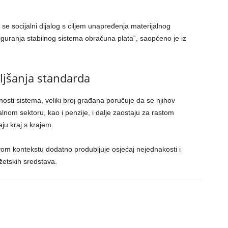
e socijalni dijalog s ciljem unapređenja materijalnog
iguranja stabilnog sistema obračuna plata“, saopćeno je iz
ljšanja standarda
lnosti sistema, veliki broj građana poručuje da se njihov
alnom sektoru, kao i penzije, i dalje zaostaju za rastom
ju kraj s krajem.
kvom kontekstu dodatno produbljuje osjećaj nejednakosti i
džetskih sredstava.