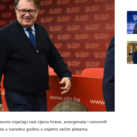
vno osjećaju rast cijena hrane, energenata i osnovnih
laze u narednu godinu s osjetno većim platama.