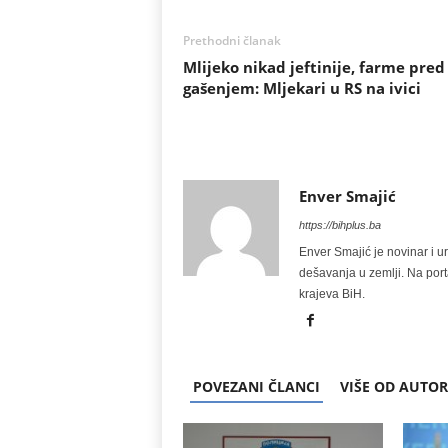
Prethodni članak
Mlijeko nikad jeftinije, farme pred
gašenjem: Mljekari u RS na ivici
Enver Smajić
https://bihplus.ba
Enver Smajić je novinar i u
dešavanja u zemlji. Na port
krajeva BiH.
POVEZANI ČLANCI
VIŠE OD AUTO