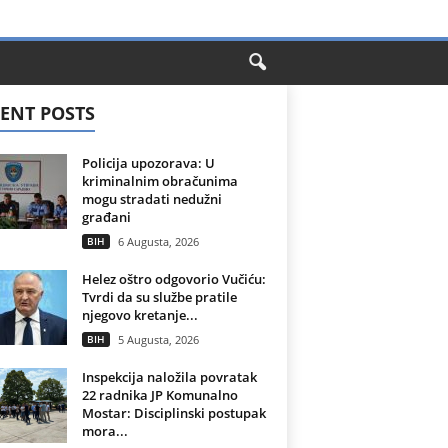
ENT POSTS
Policija upozorava: U
kriminalnim obračunima
mogu stradati nedužni
građani
BIH
6 Augusta, 2026
Helez oštro odgovorio Vučiću:
Tvrdi da su službe pratile
njegovo kretanje...
BIH
5 Augusta, 2026
Inspekcija naložila povratak
22 radnika JP Komunalno
Mostar: Disciplinski postupak
mora...