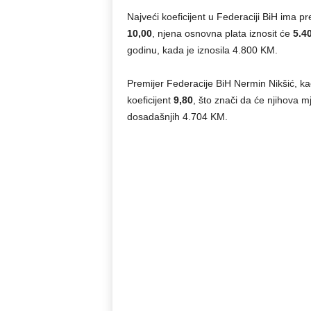
Najveći koeficijent u Federaciji BiH ima p
10,00
, njena osnovna plata iznosit će
5.4
godinu, kada je iznosila 4.800 KM.
Premijer Federacije BiH Nermin Nikšić, kao
koeficijent
9,80
, što znači da će njihova 
dosadašnjih 4.704 KM.