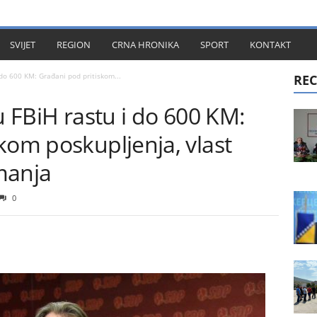
KT
SVIJET
REGION
CRNA HRONIKA
SPORT
KONTAKT
 do 600 KM: Građani pod pritiskom...
REC
u FBiH rastu i do 600 KM:
kom poskupljenja, vlast
manja
0