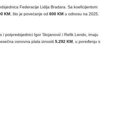
redsjednica Federacije Lidija Bradara. Sa koeficijentom
00 KM
, što je povećanje od
600 KM
u odnosu na 2025.
 i potpredsjednici Igor Stojanović i Refik Lendo, imaju
mjesečna osnovna plata iznositi
5.292 KM
, u poređenju s