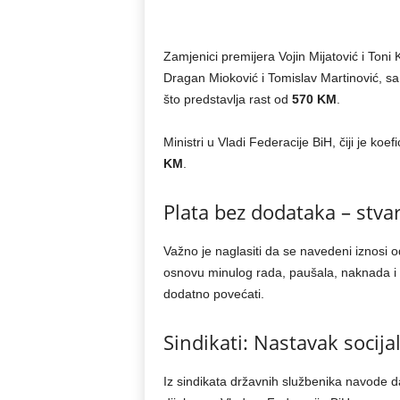
Zamjenici premijera Vojin Mijatović i Ton
Dragan Mioković i Tomislav Martinović, sa
što predstavlja rast od
570 KM
.
Ministri u Vladi Federacije BiH, čiji je koefi
KM
.
Plata bez dodataka – stvarn
Važno je naglasiti da se navedeni iznosi 
osnovu minulog rada, paušala, naknada i
dodatno povećati.
Sindikati: Nastavak socija
Iz sindikata državnih službenika navode d