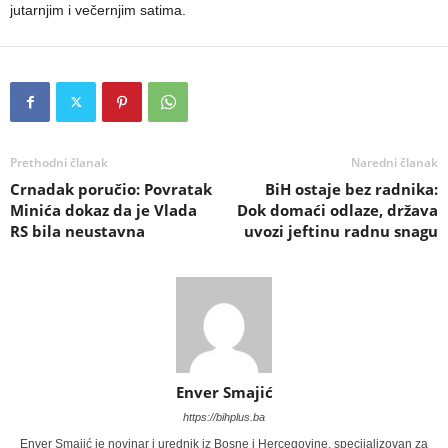
jutarnjim i večernjim satima.
Prethodni članak
Naredni članak
Crnadak poručio: Povratak
BiH ostaje bez radnika:
Minića dokaz da je Vlada
Dok domaći odlaze, država
RS bila neustavna
uvozi jeftinu radnu snagu
Enver Smajić
https://bihplus.ba
Enver Smajić je novinar i urednik iz Bosne i Hercegovine, specijalizovan za