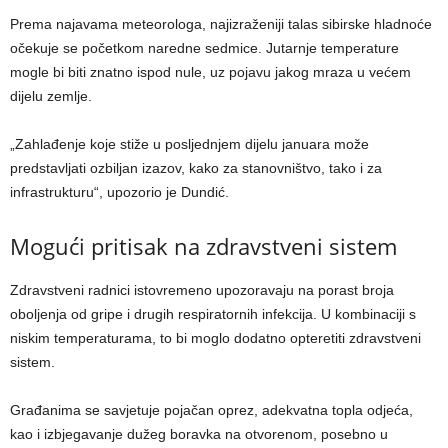
Prema najavama meteorologa, najizraženiji talas sibirske hladnoće
očekuje se početkom naredne sedmice. Jutarnje temperature
mogle bi biti znatno ispod nule, uz pojavu jakog mraza u većem
dijelu zemlje.
„Zahlađenje koje stiže u posljednjem dijelu januara može
predstavljati ozbiljan izazov, kako za stanovništvo, tako i za
infrastrukturu“, upozorio je Dundić.
Mogući pritisak na zdravstveni sistem
Zdravstveni radnici istovremeno upozoravaju na porast broja
oboljenja od gripe i drugih respiratornih infekcija. U kombinaciji s
niskim temperaturama, to bi moglo dodatno opteretiti zdravstveni
sistem.
Građanima se savjetuje pojačan oprez, adekvatna topla odjeća,
kao i izbjegavanje dužeg boravka na otvorenom, posebno u