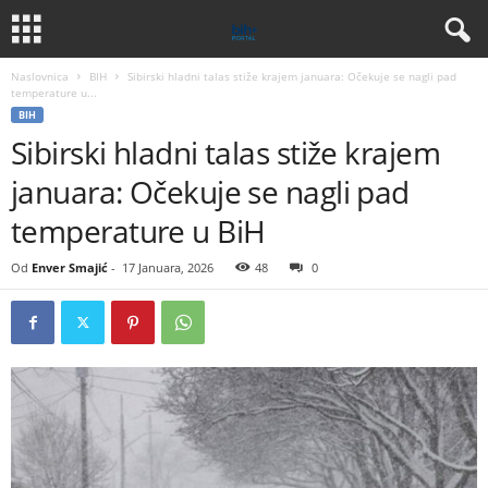
Naslovnica
BIH
Sibirski hladni talas stiže krajem januara: Očekuje se nagli pad
temperature u...
BIH
Sibirski hladni talas stiže krajem
januara: Očekuje se nagli pad
temperature u BiH
Od
Enver Smajić
-
17 Januara, 2026
48
0