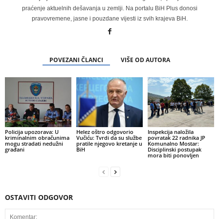
praćenje aktuelnih dešavanja u zemlji. Na portalu BiH Plus donosi
pravovremene, jasne i pouzdane vijesti iz svih krajeva BiH.
POVEZANI ČLANCI
VIŠE OD AUTORA
Policija upozorava: U
Helez oštro odgovorio
Inspekcija naložila
kriminalnim obračunima
Vučiću: Tvrdi da su službe
povratak 22 radnika JP
mogu stradati nedužni
pratile njegovo kretanje u
Komunalno Mostar:
građani
BiH
Disciplinski postupak
mora biti ponovljen
OSTAVITI ODGOVOR