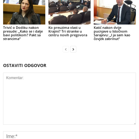
Trivić o Dodiku nakon
Ko preuzima vlast u
Katić nakon dvije
presude: „Kako se i dalje
Krajini? Tri stranke u
pucnjave u Istočnom
bavi politikom? Pakt sa
centru novih pregovora
Sarajevu: „I ja sam kao
strancima“
čovjek zabrinut“
OSTAVITI ODGOVOR