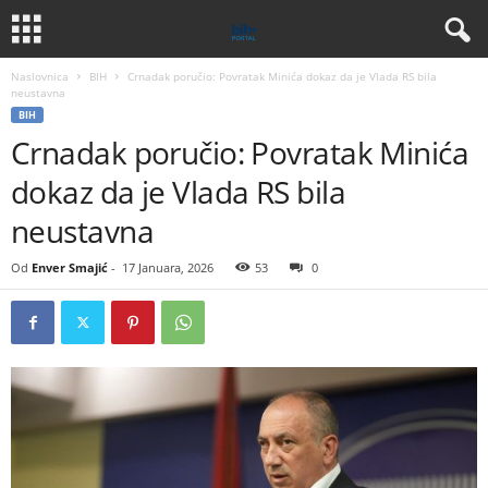
Naslovnica
BIH
Crnadak poručio: Povratak Minića dokaz da je Vlada RS bila
neustavna
BIH
Crnadak poručio: Povratak Minića
dokaz da je Vlada RS bila
neustavna
Od
Enver Smajić
-
17 Januara, 2026
53
0