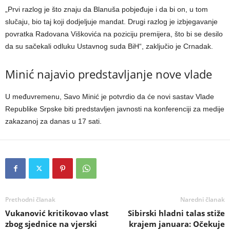
„Prvi razlog je što znaju da Blanuša pobjeđuje i da bi on, u tom
slučaju, bio taj koji dodjeljuje mandat. Drugi razlog je izbjegavanje
povratka Radovana Viškovića na poziciju premijera, što bi se desilo
da su sačekali odluku Ustavnog suda BiH“, zaključio je Crnadak.
Minić najavio predstavljanje nove vlade
U međuvremenu, Savo Minić je potvrdio da će novi sastav Vlade
Republike Srpske biti predstavljen javnosti na konferenciji za medije
zakazanoj za danas u 17 sati.
Prethodni članak
Naredni članak
Vukanović kritikovao vlast
Sibirski hladni talas stiže
zbog sjednice na vjerski
krajem januara: Očekuje