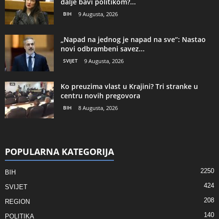
dalje bavi politikom?...
BIH
9 Augusta, 2026
„Napad na jednog je napad na sve“: Nastao
novi odbrambeni savez...
SVIJET
9 Augusta, 2026
Ko preuzima vlast u Krajini? Tri stranke u
centru novih pregovora
BIH
8 Augusta, 2026
POPULARNA KATEGORIJA
2250
BIH
424
SVIJET
208
REGION
140
POLITIKA