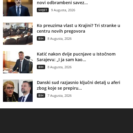
novi odbrambeni savez...
SVIJET
9 Augusta, 2026
Ko preuzima vlast u Krajini? Tri stranke u
centru novih pregovora
BIH
8 Augusta, 2026
Katić nakon dvije pucnjave u Istočnom
Sarajevu: „I ja sam kao...
BIH
8 Augusta, 2026
Danski sud razjasnio ključni detalj u aferi
zbog koje se prepiru...
BIH
7 Augusta, 2026