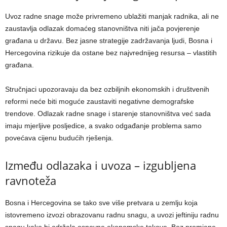
Uvoz radne snage može privremeno ublažiti manjak radnika, ali ne
zaustavlja odlazak domaćeg stanovništva niti jača povjerenje
građana u državu. Bez jasne strategije zadržavanja ljudi, Bosna i
Hercegovina rizikuje da ostane bez najvrednijeg resursa – vlastitih
građana.
Stručnjaci upozoravaju da bez ozbiljnih ekonomskih i društvenih
reformi neće biti moguće zaustaviti negativne demografske
trendove. Odlazak radne snage i starenje stanovništva već sada
imaju mjerljive posljedice, a svako odgađanje problema samo
povećava cijenu budućih rješenja.
Između odlazaka i uvoza – izgubljena
ravnoteža
Bosna i Hercegovina se tako sve više pretvara u zemlju koja
istovremeno izvozi obrazovanu radnu snagu, a uvozi jeftiniju radnu