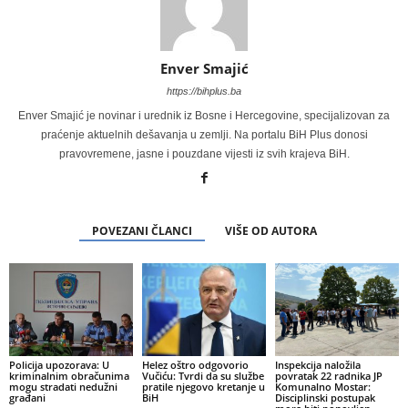
Enver Smajić
https://bihplus.ba
Enver Smajić je novinar i urednik iz Bosne i Hercegovine, specijalizovan za
praćenje aktuelnih dešavanja u zemlji. Na portalu BiH Plus donosi
pravovremene, jasne i pouzdane vijesti iz svih krajeva BiH.
POVEZANI ČLANCI
VIŠE OD AUTORA
Policija upozorava: U
Helez oštro odgovorio
Inspekcija naložila
kriminalnim obračunima
Vučiću: Tvrdi da su službe
povratak 22 radnika JP
mogu stradati nedužni
pratile njegovo kretanje u
Komunalno Mostar:
građani
BiH
Disciplinski postupak