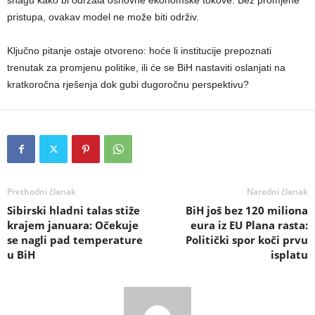
snagu kako bi održala osnovne ekonomske tokove. Bez promjene
pristupa, ovakav model ne može biti održiv.
Ključno pitanje ostaje otvoreno: hoće li institucije prepoznati
trenutak za promjenu politike, ili će se BiH nastaviti oslanjati na
kratkoročna rješenja dok gubi dugoročnu perspektivu?
Prethodni članak
Naredni članak
Sibirski hladni talas stiže
BiH još bez 120 miliona
krajem januara: Očekuje
eura iz EU Plana rasta:
se nagli pad temperature
Politički spor koči prvu
u BiH
isplatu