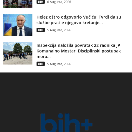
BIH
6 Augusta, 2026
Helez oštro odgovorio Vučiću: Tvrdi da su
službe pratile njegovo kretanje...
BIH
5 Augusta, 2026
Inspekcija naložila povratak 22 radnika JP
Komunalno Mostar: Disciplinski postupak
mora...
BIH
5 Augusta, 2026