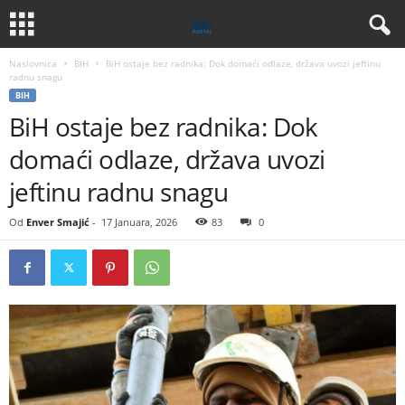
Naslovnica
BIH
BiH ostaje bez radnika: Dok domaći odlaze, država uvozi jeftinu
radnu snagu
BIH
BiH ostaje bez radnika: Dok
domaći odlaze, država uvozi
jeftinu radnu snagu
Od
Enver Smajić
-
17 Januara, 2026
83
0