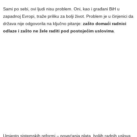
Sami po sebi, ovi ljudi nisu problem. Oni, kao i građani BiH u
zapadnoj Evropi, traže priliku za bolji život. Problem je u činjenici da
država nije odgovorila na ključno pitanje:
zašto domaći radnici
odlaze i zašto ne žele raditi pod postojećim uslovima
.
Umjesto sistemskih reformi – povećanja plata, boljih radnih uslova,