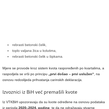
rebrasti betonski čelik,
toplo valjana žica u kolutima,
rebrasti betonski čelik u šipkama.
Mjere se provode kroz sistem kvota raspoređenih po kvartalima, a
raspodjela se vrši po principu
„prvi došao – prvi uslužen“
, na
osnovu redoslijeda prihvatanja carinskih deklaracija.
Izvoznici iz BiH već premašili kvote
Iz VTKBiH upozoravaju da su kvote određene na osnovu podataka
iz perioda
2020–2024. godine
, te da ne odražavaju stvarne