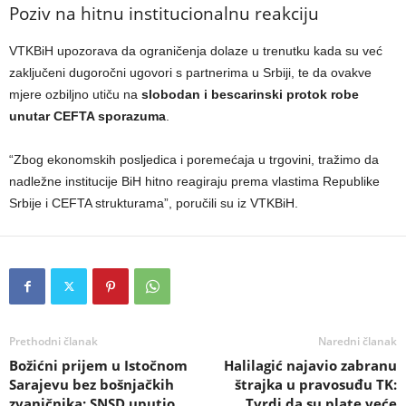
Poziv na hitnu institucionalnu reakciju
VTKBiH upozorava da ograničenja dolaze u trenutku kada su već
zaključeni dugoročni ugovori s partnerima u Srbiji, te da ovakve
mjere ozbiljno utiču na
slobodan i bescarinski protok robe
unutar CEFTA sporazuma
.
“Zbog ekonomskih posljedica i poremećaja u trgovini, tražimo da
nadležne institucije BiH hitno reagiraju prema vlastima Republike
Srbije i CEFTA strukturama”, poručili su iz VTKBiH.
Prethodni članak
Naredni članak
Božićni prijem u Istočnom
Halilagić najavio zabranu
Sarajevu bez bošnjačkih
štrajka u pravosuđu TK:
zvaničnika: SNSD uputio
Tvrdi da su plate veće