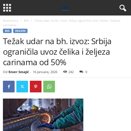
Naslovnica
BIH
Težak udar na bh. izvoz: Srbija ograničila uvoz čelika i željeza
carinama...
BIH
REGION
Težak udar na bh. izvoz: Srbija
ograničila uvoz čelika i željeza
carinama od 50%
Od
Enver Smajić
-
16 Januara, 2026
242
0