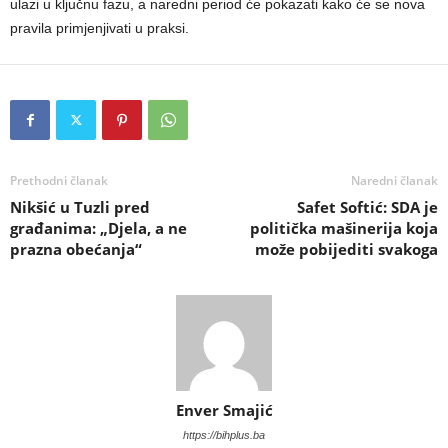
ulazi u ključnu fazu, a naredni period će pokazati kako će se nova
pravila primjenjivati u praksi.
Prethodni članak
Naredni članak
Nikšić u Tuzli pred
Safet Softić: SDA je
građanima: „Djela, a ne
politička mašinerija koja
prazna obećanja“
može pobijediti svakoga
Enver Smajić
https://bihplus.ba