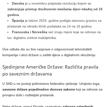
Danska
je u novembru potpisala rezoluciju kojom se
zabranjuje pristup društvenim mrežama djeci mlađoj od 15
godina
.
Španija
je tokom 2024. godine podigla starosnu granicu za
pristanak na obradu ličnih podataka sa 14 na 16 godina.
Francuska i Norveška
već imaju mjere koje se odnose na
tzv. digitalnu zrelost maloljetnika.
Ove odluke dio su šire rasprave o odgovornosti tehnoloških
kompanija i ulozi države u zaštiti djece u digitalnom okruženju.
Sjedinjene Američke Države: Različita pravila
po saveznim državama
U SAD-u ne postoji jedinstveno federalno rješenje. Umjesto toga,
savezne države pojedinačno donose zakone
koji se odnose na
provjeru dobi i roditeljski pristanak.
Neke države, poput Floride, razmatraju
zabrane određenih