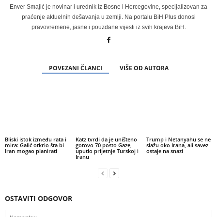
Enver Smajić je novinar i urednik iz Bosne i Hercegovine, specijalizovan za
praćenje aktuelnih dešavanja u zemlji. Na portalu BiH Plus donosi
pravovremene, jasne i pouzdane vijesti iz svih krajeva BiH.
POVEZANI ČLANCI
VIŠE OD AUTORA
Bliski istok između rata i
Katz tvrdi da je uništeno
Trump i Netanyahu se ne
mira: Galić otkrio šta bi
gotovo 70 posto Gaze,
slažu oko Irana, ali savez
Iran mogao planirati
uputio prijetnje Turskoj i
ostaje na snazi
Iranu
OSTAVITI ODGOVOR