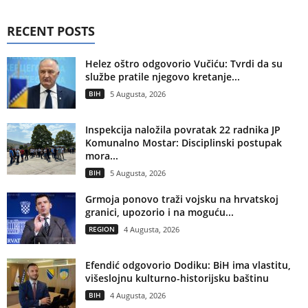
RECENT POSTS
Helez oštro odgovorio Vučiću: Tvrdi da su
službe pratile njegovo kretanje...
BIH
5 Augusta, 2026
Inspekcija naložila povratak 22 radnika JP
Komunalno Mostar: Disciplinski postupak
mora...
BIH
5 Augusta, 2026
Grmoja ponovo traži vojsku na hrvatskoj
granici, upozorio i na moguću...
REGION
4 Augusta, 2026
Efendić odgovorio Dodiku: BiH ima vlastitu,
višeslojnu kulturno-historijsku baštinu
BIH
4 Augusta, 2026