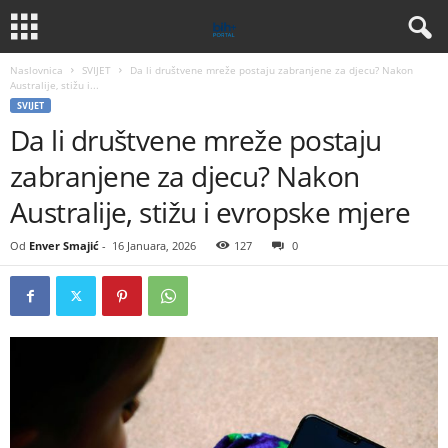
Naslovnica
SVIJET
Da li društvene mreže postaju zabranjene za djecu? Nakon
Australije, stižu i...
SVIJET
Da li društvene mreže postaju
zabranjene za djecu? Nakon
Australije, stižu i evropske mjere
Od
Enver Smajić
-
16 Januara, 2026
127
0