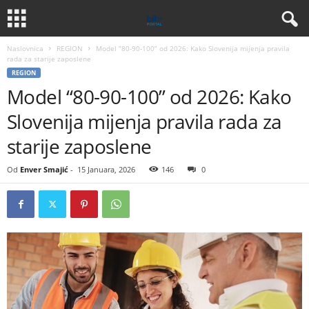
Naslovnica
REGION
Model “80-90-100” od 2026: Kako Slovenija mijenja pravila
rada za starije zaposlene
REGION
Model “80-90-100” od 2026: Kako
Slovenija mijenja pravila rada za
starije zaposlene
Od
Enver Smajić
-
15 Januara, 2026
146
0