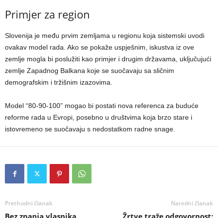
Primjer za region
Slovenija je među prvim zemljama u regionu koja sistemski uvodi
ovakav model rada. Ako se pokaže uspješnim, iskustva iz ove
zemlje mogla bi poslužiti kao primjer i drugim državama, uključujući
zemlje Zapadnog Balkana koje se suočavaju sa sličnim
demografskim i tržišnim izazovima.
Model “80-90-100” mogao bi postati nova referenca za buduće
reforme rada u Evropi, posebno u društvima koja brzo stare i
istovremeno se suočavaju s nedostatkom radne snage.
Prethodni članak
Naredni članak
Bez znanja vlasnika
Žrtve traže odgovornost: