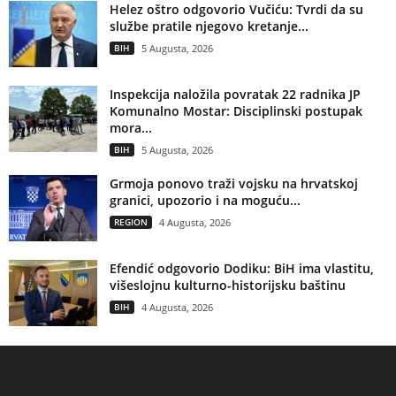
Helez oštro odgovorio Vučiću: Tvrdi da su
službe pratile njegovo kretanje...
BIH
5 Augusta, 2026
Inspekcija naložila povratak 22 radnika JP
Komunalno Mostar: Disciplinski postupak
mora...
BIH
5 Augusta, 2026
Grmoja ponovo traži vojsku na hrvatskoj
granici, upozorio i na moguću...
REGION
4 Augusta, 2026
Efendić odgovorio Dodiku: BiH ima vlastitu,
višeslojnu kulturno-historijsku baštinu
BIH
4 Augusta, 2026