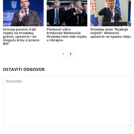
Grmoja ponovo traži
Plenković oštro
Hrvatska izvan “Koalicije
vojsku na hrvatskoj
kritikovao Milanovića:
voljnih”: Milanović
granici, upozorio i na
Hrvatska neće slati vojsku
upozorio na opasnu ideju
moguću krizu iz pravca
u Ukrajinu
BiH
OSTAVITI ODGOVOR