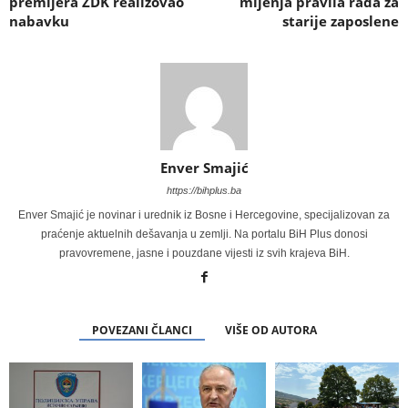
premijera ZDK realizovao
mijenja pravila rada za
nabavku
starije zaposlene
Enver Smajić
https://bihplus.ba
Enver Smajić je novinar i urednik iz Bosne i Hercegovine, specijalizovan za
praćenje aktuelnih dešavanja u zemlji. Na portalu BiH Plus donosi
pravovremene, jasne i pouzdane vijesti iz svih krajeva BiH.
POVEZANI ČLANCI
VIŠE OD AUTORA