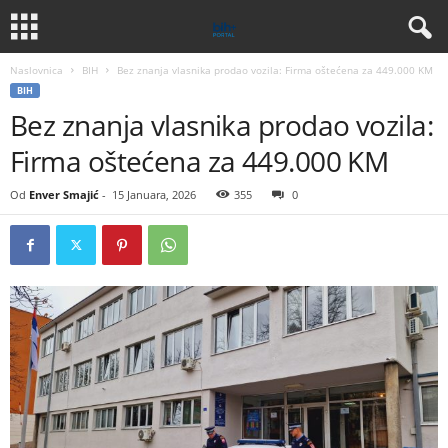
Naslovnica
BIH
Bez znanja vlasnika prodao vozila: Firma oštećena za 449.000 KM
BIH
Bez znanja vlasnika prodao vozila:
Firma oštećena za 449.000 KM
Od
Enver Smajić
-
15 Januara, 2026
355
0