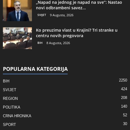
„Napad na jednog je napad na sve“: Nastao
novi odbrambeni savez...
SVIJET
9 Augusta, 2026
Ko preuzima vlast u Krajini? Tri stranke u
centru novih pregovora
BIH
8 Augusta, 2026
POPULARNA KATEGORIJA
2250
BIH
424
SVIJET
208
REGION
140
POLITIKA
52
CRNA HRONIKA
30
SPORT