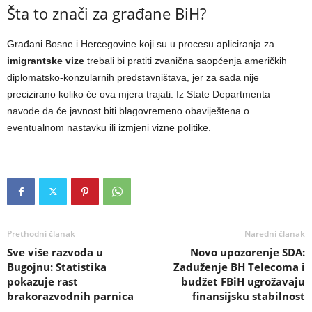
Šta to znači za građane BiH?
Građani Bosne i Hercegovine koji su u procesu apliciranja za
imigrantske vize
trebali bi pratiti zvanična saopćenja američkih
diplomatsko-konzularnih predstavništava, jer za sada nije
precizirano koliko će ova mjera trajati. Iz State Departmenta
navode da će javnost biti blagovremeno obaviještena o
eventualnom nastavku ili izmjeni vizne politike.
Prethodni članak
Naredni članak
Sve više razvoda u
Novo upozorenje SDA:
Bugojnu: Statistika
Zaduženje BH Telecoma i
pokazuje rast
budžet FBiH ugrožavaju
brakorazvodnih parnica
finansijsku stabilnost