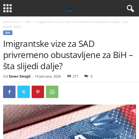
Naslovnica
BIH
Imigrantske vize za SAD privremeno obustavljene za BiH – šta
slijedi dalje?
BIH
Imigrantske vize za SAD
privremeno obustavljene za BiH –
šta slijedi dalje?
Od
Enver Smajić
-
14 Januara, 2026
271
0