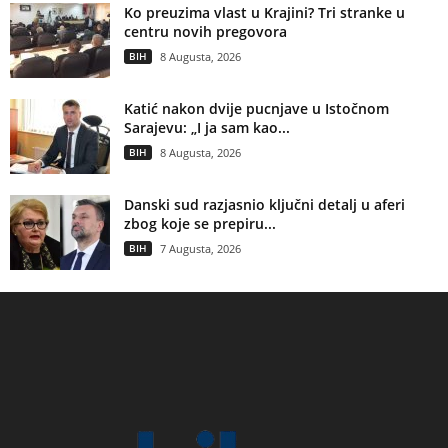
Ko preuzima vlast u Krajini? Tri stranke u
centru novih pregovora
BIH
8 Augusta, 2026
Katić nakon dvije pucnjave u Istočnom
Sarajevu: „I ja sam kao...
BIH
8 Augusta, 2026
Danski sud razjasnio ključni detalj u aferi
zbog koje se prepiru...
BIH
7 Augusta, 2026