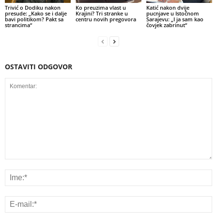
Trivić o Dodiku nakon
Ko preuzima vlast u
Katić nakon dvije
presude: „Kako se i dalje
Krajini? Tri stranke u
pucnjave u Istočnom
bavi politikom? Pakt sa
centru novih pregovora
Sarajevu: „I ja sam kao
strancima“
čovjek zabrinut“
OSTAVITI ODGOVOR