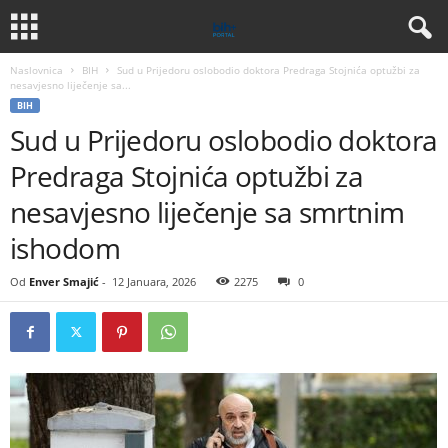
Naslovnica
BIH
Sud u Prijedoru oslobodio doktora Predraga Stojnića optužbi za
nesavjesno liječenje sa...
BIH
Sud u Prijedoru oslobodio doktora
Predraga Stojnića optužbi za
nesavjesno liječenje sa smrtnim
ishodom
Od
Enver Smajić
-
12 Januara, 2026
2275
0