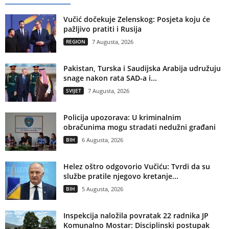
Vučić dočekuje Zelenskog: Posjeta koju će
pažljivo pratiti i Rusija
REGION
7 Augusta, 2026
Pakistan, Turska i Saudijska Arabija udružuju
snage nakon rata SAD-a i...
SVIJET
7 Augusta, 2026
Policija upozorava: U kriminalnim
obračunima mogu stradati nedužni građani
BIH
6 Augusta, 2026
Helez oštro odgovorio Vučiću: Tvrdi da su
službe pratile njegovo kretanje...
BIH
5 Augusta, 2026
Inspekcija naložila povratak 22 radnika JP
Komunalno Mostar: Disciplinski postupak