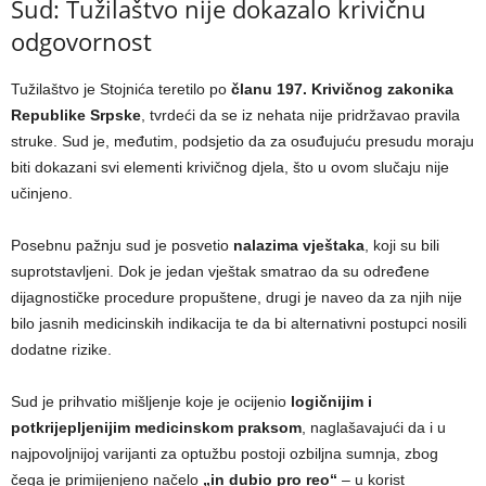
Sud: Tužilaštvo nije dokazalo krivičnu
odgovornost
Tužilaštvo je Stojnića teretilo po
članu 197. Krivičnog zakonika
Republike Srpske
, tvrdeći da se iz nehata nije pridržavao pravila
struke. Sud je, međutim, podsjetio da za osuđujuću presudu moraju
biti dokazani svi elementi krivičnog djela, što u ovom slučaju nije
učinjeno.
Posebnu pažnju sud je posvetio
nalazima vještaka
, koji su bili
suprotstavljeni. Dok je jedan vještak smatrao da su određene
dijagnostičke procedure propuštene, drugi je naveo da za njih nije
bilo jasnih medicinskih indikacija te da bi alternativni postupci nosili
dodatne rizike.
Sud je prihvatio mišljenje koje je ocijenio
logičnijim i
potkrijepljenijim medicinskom praksom
, naglašavajući da i u
najpovoljnijoj varijanti za optužbu postoji ozbiljna sumnja, zbog
čega je primijenjeno načelo
„in dubio pro reo“
– u korist