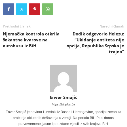
Prethodni članak
Naredni članak
Njemačka kontrola otkrila
Dodik odgovorio Helezu:
šokantne kvarove na
“Ukidanje entiteta nije
autobusu iz BiH
opcija, Republika Srpska je
trajna”
Enver Smajić
https://bihplus.ba
Enver Smajić je novinar i urednik iz Bosne i Hercegovine, specijalizovan za
praćenje aktuelnih dešavanja u zemlji. Na portalu BiH Plus donosi
pravovremene, jasne i pouzdane vijesti iz svih krajeva BiH.