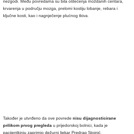
nezgodi. Među povredama su bila oštećenja moždanih centara,
krvarenja u području mozga, prelomi kostiju lobanje, rebara i
ključne kosti, kao i nagnječenje plućnog tkiva.
Također je utvrđeno da ove povrede
nisu dijagnosticirane
prilikom prvog pregleda
u prijedorskoj bolnici, kada je
pacijentkinju zaprimio dežurni ljekar Predrag Stojnić.