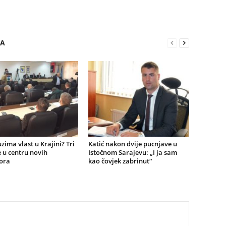
RA
zima vlast u Krajini? Tri
Katić nakon dvije pucnjave u
 u centru novih
Istočnom Sarajevu: „I ja sam
ora
kao čovjek zabrinut“