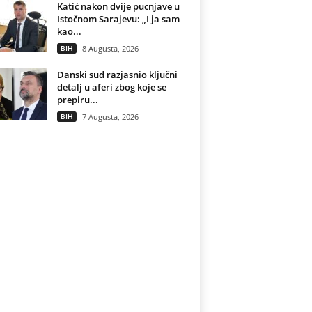
Katić nakon dvije pucnjave u
Istočnom Sarajevu: „I ja sam
kao...
BIH
8 Augusta, 2026
Danski sud razjasnio ključni
detalj u aferi zbog koje se
prepiru...
BIH
7 Augusta, 2026