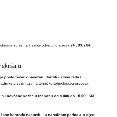
odnosile su se na kršenje odredbi
članova 24., 83. i 84.
rekršaju
 je
poslodavac obavezan utvrditi uslove rada i
radnike
u svim fazama tehničko-tehnološkog procesa.
e su
novčane kazne u rasponu od 4.000 do 15.000 KM
,
čane kontrole nastaviti i u narednom periodu
, s ciljem