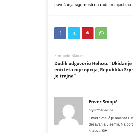
povećanja sigurnosti na radnim mjestima i
Prethodni članak
Dodik odgovorio Helezu: “Ukidanje
entiteta nije opcija, Republika Srp
je trajna”
Enver Smajić
https://bihplus.ba
Enver Smajić je novinar i u
dešavanja u zemlji. Na port
krajeva BiH.