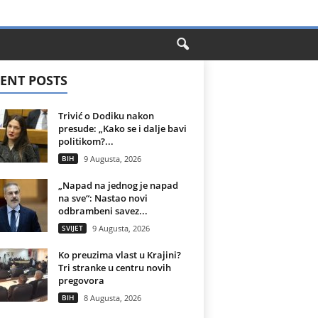
ENT POSTS
Trivić o Dodiku nakon
presude: „Kako se i dalje bavi
politikom?...
BIH
9 Augusta, 2026
„Napad na jednog je napad
na sve“: Nastao novi
odbrambeni savez...
SVIJET
9 Augusta, 2026
Ko preuzima vlast u Krajini?
Tri stranke u centru novih
pregovora
BIH
8 Augusta, 2026