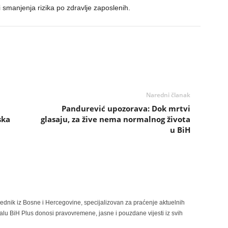
 smanjenja rizika po zdravlje zaposlenih.
Naredni članak
Pandurević upozorava: Dok mrtvi
ska
glasaju, za žive nema normalnog života
u BiH
rednik iz Bosne i Hercegovine, specijalizovan za praćenje aktuelnih
alu BiH Plus donosi pravovremene, jasne i pouzdane vijesti iz svih