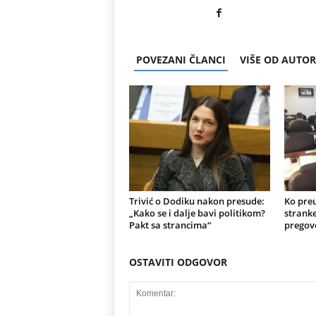
POVEZANI ČLANCI
VIŠE OD AUTO
Trivić o Dodiku nakon presude:
Ko preu
„Kako se i dalje bavi politikom?
stranke
Pakt sa strancima“
pregov
OSTAVITI ODGOVOR