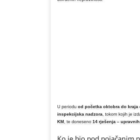
U periodu
od početka oktobra do kraja
inspekcijska nadzora
, tokom kojih je iz
KM
, te doneseno
14 rješenja – upravnih
Ko je bio pod pojačanim 