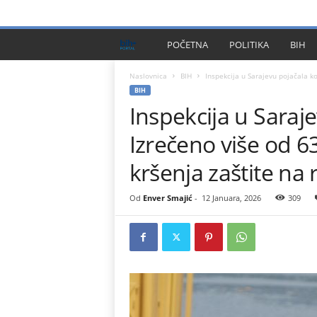
PRIVACY POLICY
IMPRESSUM
O NAMA
KONTA
B
POČETNA
POLITIKA
BIH
I
Naslovnica
BIH
Inspekcija u Sarajevu pojačala ko
BIH
Inspekcija u Saraj
H
Izrečeno više od 6
P
kršenja zaštite na
l
Od
Enver Smajić
-
12 Januara, 2026
309
u
s