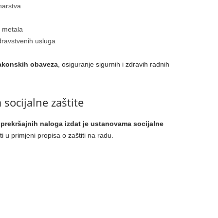
narstva
e metala
dravstvenih usluga
zakonskih obaveza
, osiguranje sigurnih i zdravih radnih
socijalne zaštite
 prekršajnih naloga izdat je ustanovama socijalne
i u primjeni propisa o zaštiti na radu.