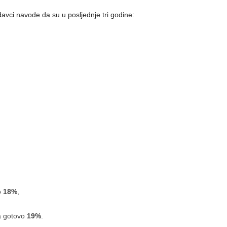
avci navode da su u posljednje tri godine:
o
18%
,
a gotovo
19%
.