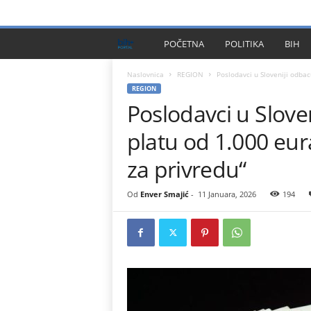
PRIVACY POLICY
IMPRESSUM
O NAMA
KONTA
B
POČETNA
POLITIKA
BIH
I
Naslovnica
REGION
Poslodavci u Sloveniji odbac
REGION
Poslodavci u Slov
H
platu od 1.000 eur
P
za privredu“
l
Od
Enver Smajić
-
11 Januara, 2026
194
u
s