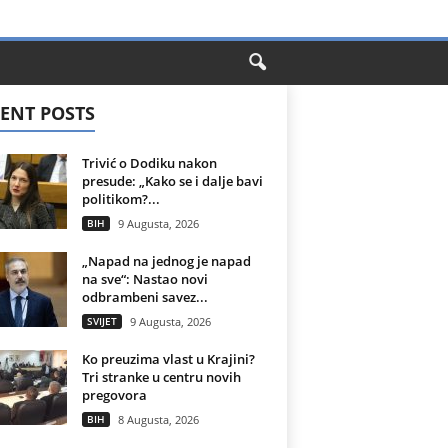
ENT POSTS
Trivić o Dodiku nakon
presude: „Kako se i dalje bavi
politikom?...
BIH
9 Augusta, 2026
„Napad na jednog je napad
na sve“: Nastao novi
odbrambeni savez...
SVIJET
9 Augusta, 2026
Ko preuzima vlast u Krajini?
Tri stranke u centru novih
pregovora
BIH
8 Augusta, 2026