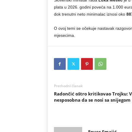
Slovenski ministar rada
Luka Mesec
je u
plata u 2026. godini poveća na 1.000 eura
dok trenutni neto minimalac iznosi oko
88
O ovoj temi se očekuje nastavak razgovor
mjesecima.
Prethodni članak
Radončić oštro kritikovao Trojku: V
nesposobna da se nosi sa snijegom
Enver Smajić