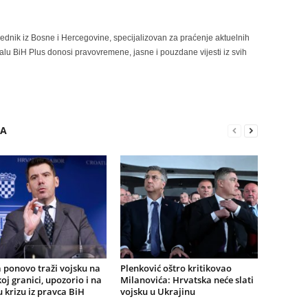
rednik iz Bosne i Hercegovine, specijalizovan za praćenje aktuelnih
alu BiH Plus donosi pravovremene, jasne i pouzdane vijesti iz svih
RA
 ponovo traži vojsku na
Plenković oštro kritikovao
oj granici, upozorio i na
Milanovića: Hrvatska neće slati
krizu iz pravca BiH
vojsku u Ukrajinu