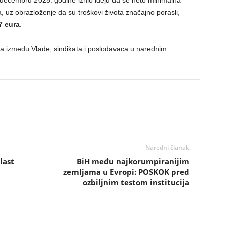
 decembru 2025. godine iznio ideju da se neto minimalna
, uz obrazloženje da su troškovi života značajno porasli,
7 eura
.
a između Vlade, sindikata i poslodavaca u narednim
Naredni članak
last
BiH među najkorumpiranijim
zemljama u Evropi: POSKOK pred
ozbiljnim testom institucija