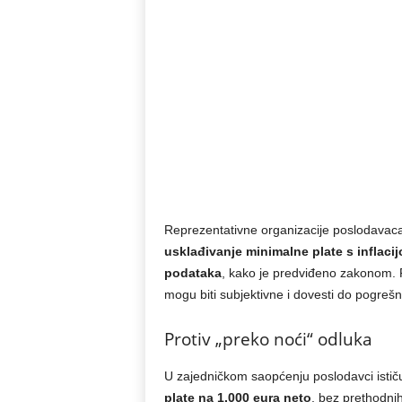
Reprezentativne organizacije poslodavac
usklađivanje minimalne plate s inflaci
podataka
, kako je predviđeno zakonom. P
mogu biti subjektivne i dovesti do pogrešn
Protiv „preko noći“ odluka
U zajedničkom saopćenju poslodavci isti
plate na 1.000 eura neto
, bez prethodnih