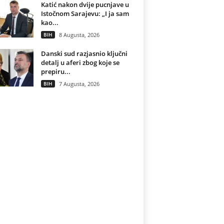
Katić nakon dvije pucnjave u
Istočnom Sarajevu: „I ja sam
kao...
BIH
8 Augusta, 2026
Danski sud razjasnio ključni
detalj u aferi zbog koje se
prepiru...
BIH
7 Augusta, 2026