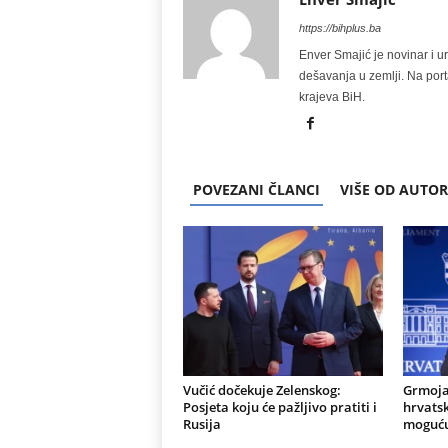
https://bihplus.ba
Enver Smajić je novinar i u
dešavanja u zemlji. Na port
krajeva BiH.
POVEZANI ČLANCI
VIŠE OD AUTO
Vučić dočekuje Zelenskog:
Grmoja
Posjeta koju će pažljivo pratiti i
hrvatsk
Rusija
moguću 