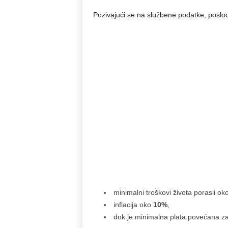
Pozivajući se na službene podatke, poslod
minimalni troškovi života porasli ok
inflacija oko
10%
,
dok je minimalna plata povećana z