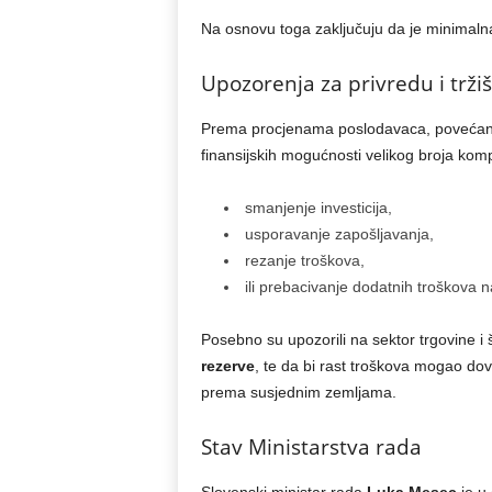
Na osnovu toga zaključuju da je minimaln
Upozorenja za privredu i trži
Prema procjenama poslodavaca, poveća
finansijskih mogućnosti velikog broja ko
smanjenje investicija,
usporavanje zapošljavanja,
rezanje troškova,
ili prebacivanje dodatnih troškova n
Posebno su upozorili na sektor trgovine i 
rezerve
, te da bi rast troškova mogao do
prema susjednim zemljama.
Stav Ministarstva rada