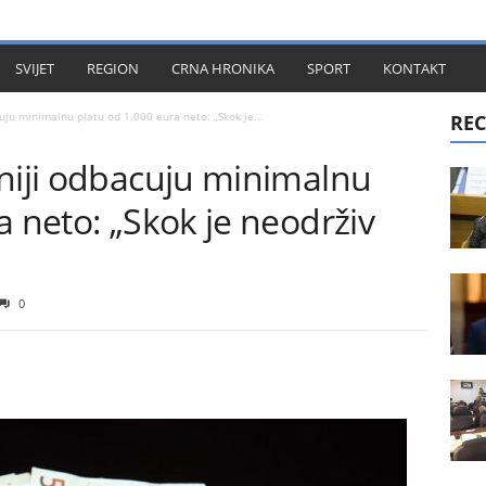
KT
SVIJET
REGION
CRNA HRONIKA
SPORT
KONTAKT
uju minimalnu platu od 1.000 eura neto: „Skok je...
REC
eniji odbacuju minimalnu
a neto: „Skok je neodrživ
0