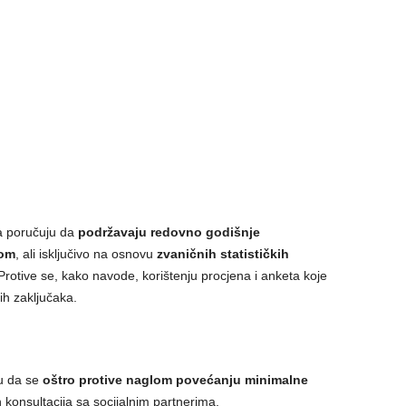
a poručuju da
podržavaju redovno godišnje
jom
, ali isključivo na osnovu
zvaničnih statističkih
rotive se, kako navode, korištenju procjena i anketa koje
ih zaključaka.
ču da se
oštro protive naglom povećanju minimalne
 konsultacija sa socijalnim partnerima.