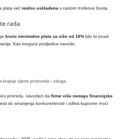
a plata već
realno usklađena
s rastom troškova života.
šte rada
nje
bruto minimalne plate za više od 16%
bilo bi iznad
mpanija. Kao moguće posljedice navode:
a krajnje cijene proizvoda i usluga.
širu privredu, navodeći da
firme više nemaju finansijske
vesti do smanjenja konkurentnosti i odliva kupovne moći