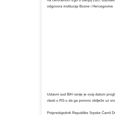
na centralnom trgu u Banjoj Luci, izazvalo 
odgovora institucija Bosne i Hercegovine.
Ustavni sud BiH ranije je ovaj datum progla
vlasti u RS-u da ga ponovo obilježe uz sna
Potpredsjednik Republike Srpske Ćamil Dur