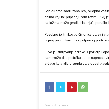
„Vidjeli smo naoružana lica, oklopna vozil
onima koji ne pripadaju tom režimu. Cilj j
na lažima može graditi historija“, poručio j
Posebno je kritikovao činjenicu da su i vla
ocjenjujući to kao znak potpunog političk
„Ovo je ismijavanje države. I pozicija i o
nam može dati podršku da se suprotstavi
državu koja nije u stanju da provodi vlasti
Prethodni članak