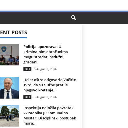
ENT POSTS
Policija upozorava: U
kriminalnim obračunima
mogu stradati nedužni
građani
BIH
6 Augusta, 2026
Helez oštro odgovorio Vučiću:
Tvrdi da su službe pratile
njegovo kretanje...
BIH
5 Augusta, 2026
Inspekcija naložila povratak
22 radnika JP Komunalno
Mostar: Disciplinski postupak
mora...