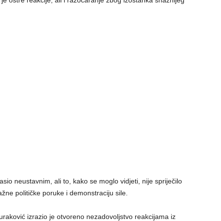
je oštre reakcije, ali i razočaranje zbog izostanka snažnijeg
sio neustavnim, ali to, kako se moglo vidjeti, nije spriječilo
žne političke poruke i demonstraciju sile.
aković izrazio je otvoreno nezadovoljstvo reakcijama iz