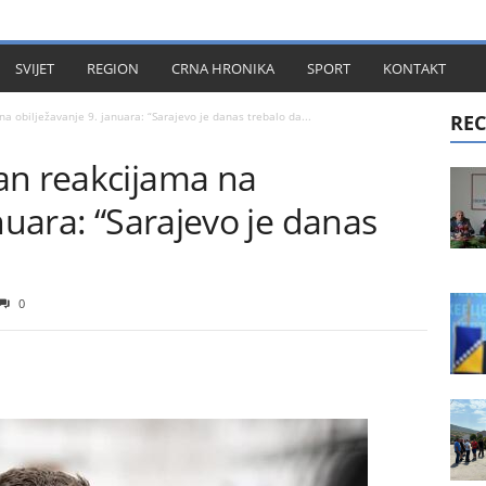
KT
SVIJET
REGION
CRNA HRONIKA
SPORT
KONTAKT
a obilježavanje 9. januara: “Sarajevo je danas trebalo da...
REC
an reakcijama na
nuara: “Sarajevo je danas
0