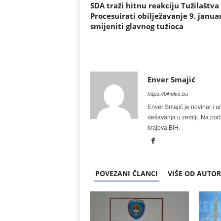
SDA traži hitnu reakciju Tužilaštva 
Procesuirati obilježavanje 9. januar
smijeniti glavnog tužioca
Enver Smajić
https://bihplus.ba
Enver Smajić je novinar i u
dešavanja u zemlji. Na port
krajeva BiH.
POVEZANI ČLANCI
VIŠE OD AUTO