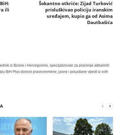
BiH:
Šokantno otkriće: Zijad Turković
a ili
prisluškivao policiju iranskim
uređajem, kupio ga od Asima
Dautbašića
rednik iz Bosne i Hercegovine, specijalizovan za praćenje aktuelnih
alu BiH Plus donosi pravovremene, jasne i pouzdane vijesti iz svih
RA