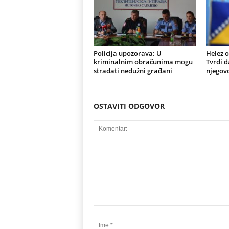
Policija upozorava: U
Helez o
kriminalnim obračunima mogu
Tvrdi d
stradati nedužni građani
njegovo
OSTAVITI ODGOVOR