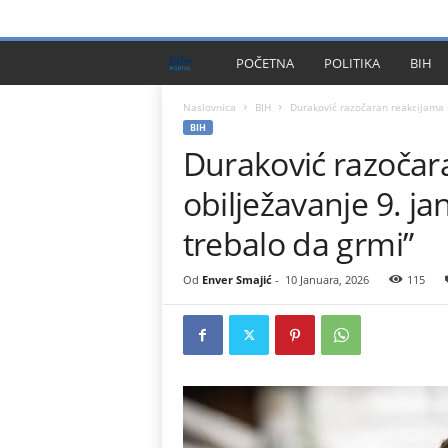
PRIVACY POLICY
IMPRESSUM
O NAMA
KONTA
B
POČETNA
POLITIKA
BIH
I
Naslovnica
BIH
Duraković razočaran reakcijama n
BIH
Duraković razočar
H
obilježavanje 9. ja
P
trebalo da grmi”
l
Od
Enver Smajić
-
10 Januara, 2026
115
u
s