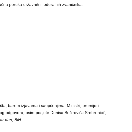
dlučna poruka državnih i federalnih zvaničnika.
išta, barem izjavama i saopćenjima. Ministri, premijeri…
tnog odgovora, osim posjete Denisa Bećirovića Srebrenici“,
ar dan, BiH
.