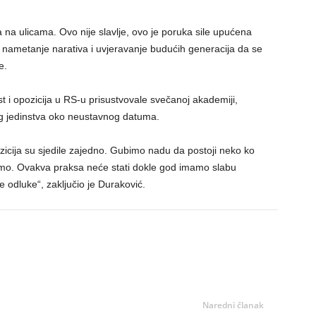
a na ulicama. Ovo nije slavlje, ovo je poruka sile upućena
e nametanje narativa i uvjeravanje budućih generacija da se
e.
st i opozicija u RS-u prisustvovale svečanoj akademiji,
og jedinstva oko neustavnog datuma.
pozicija su sjedile zajedno. Gubimo nadu da postoji neko ko
mo. Ovakva praksa neće stati dokle god imamo slabu
te odluke“, zaključio je Duraković.
Naredni članak