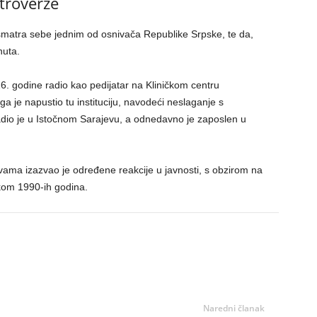
troverze
a smatra sebe jednim od osnivača Republike Srpske, te da,
nuta.
. godine radio kao pedijatar na Kliničkom centru
 je napustio tu instituciju, navodeći neslaganje s
io je u Istočnom Sarajevu, a odnedavno je zaposlen u
ma izazvao je određene reakcije u javnosti, s obzirom na
okom 1990-ih godina.
Naredni članak