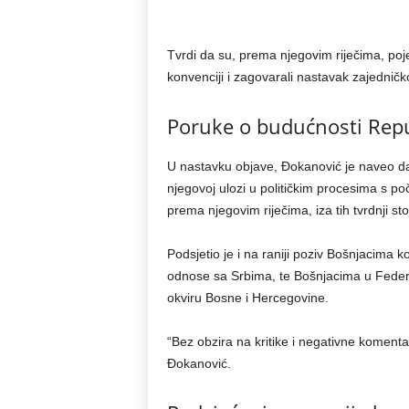
Tvrdi da su, prema njegovim riječima, pojedi
konvenciji i zagovarali nastavak zajedničk
Poruke o budućnosti Repu
U nastavku objave, Đokanović je naveo da 
njegovoj ulozi u političkim procesima s po
prema njegovim riječima, iza tih tvrdnji st
Podsjetio je i na raniji poziv Bošnjacima k
odnose sa Srbima, te Bošnjacima u Federa
okviru Bosne i Hercegovine.
“Bez obzira na kritike i negativne komentar
Đokanović.