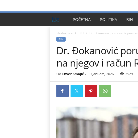
PRIVACY POLICY
IMPRESSUM
O NAMA
KONTA
B
POČETNA
POLITIKA
BIH
I
Naslovnica
BIH
Dr. Đokanović poručio da prestan
BIH
Dr. Đokanović por
H
na njegov i račun 
P
l
Od
Enver Smajić
-
10 Januara, 2026
3529
u
s