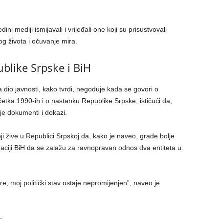
ni mediji ismijavali i vrijeđali one koji su prisustvovali
og života i očuvanje mira.
blike Srpske i BiH
dio javnosti, kako tvrdi, negoduje kada se govori o
četka 1990-ih i o nastanku Republike Srpske, ističući da,
oje dokumenti i dokazi.
oji žive u Republici Srpskoj da, kako je naveo, grade bolje
ciji BiH da se zalažu za ravnopravan odnos dva entiteta u
e, moj politički stav ostaje nepromijenjen”, naveo je