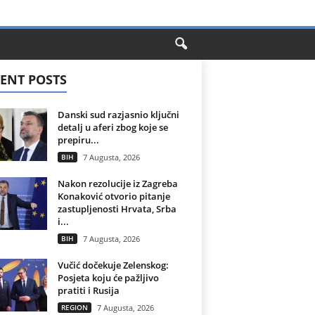
ENT POSTS
Danski sud razjasnio ključni
detalj u aferi zbog koje se
prepiru...
BIH
7 Augusta, 2026
Nakon rezolucije iz Zagreba
Konaković otvorio pitanje
zastupljenosti Hrvata, Srba
i...
BIH
7 Augusta, 2026
Vučić dočekuje Zelenskog:
Posjeta koju će pažljivo
pratiti i Rusija
REGION
7 Augusta, 2026