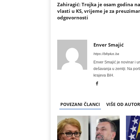
Zahiragić: Trojka je osam godina n
vlasti u KS, vrijeme je za preuzima
odgovornosti
Enver Smajić
https://bihplus.ba
Enver Smajić je novinar i u
dešavanja u zemlji. Na port
krajeva BiH.
POVEZANI ČLANCI
VIŠE OD AUTO