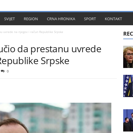
KT
SVIJET
REGION
CRNA HRONIKA
SPORT
KONTAKT
u uvrede na njegov i račun Republike Srpske
REC
učio da prestanu uvrede
Republike Srpske
0