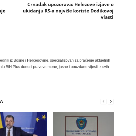
a
Crnadak upozorava: Helezove izjave o
nje
ukidanju RS-a najviše koriste Dodikovoj
vlasti
rednik iz Bosne i Hercegovine, specijalizovan za praćenje aktuelnih
alu BiH Plus donosi pravovremene, jasne i pouzdane vijesti iz svih
RA