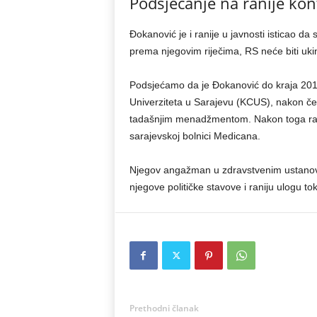
Podsjećanje na ranije kon
Đokanović je i ranije u javnosti isticao d
prema njegovim riječima, RS neće biti uki
Podsjećamo da je Đokanović do kraja 2016
Univerziteta u Sarajevu (KCUS), nakon čega
tadašnjim menadžmentom. Nakon toga rad
sarajevskoj bolnici Medicana.
Njegov angažman u zdravstvenim ustanova
njegove političke stavove i raniju ulogu t
Prethodni članak