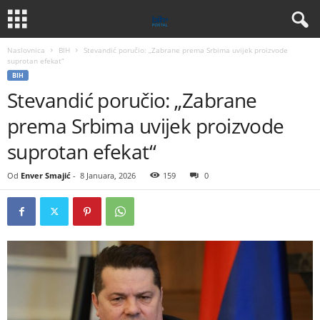
Naslovnica
BIH
Stevandić poručio: „Zabrane prema Srbima uvijek proizvode
suprotan efekat“
BIH
Stevandić poručio: „Zabrane
prema Srbima uvijek proizvode
suprotan efekat“
Od
Enver Smajić
-
8 Januara, 2026
159
0