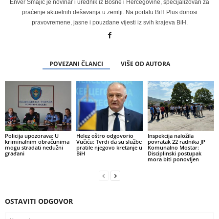
Enver Smajić je novinar i urednik iz Bosne i Hercegovine, specijalizovan za
praćenje aktuelnih dešavanja u zemlji. Na portalu BiH Plus donosi
pravovremene, jasne i pouzdane vijesti iz svih krajeva BiH.
POVEZANI ČLANCI
VIŠE OD AUTORA
Policija upozorava: U
Helez oštro odgovorio
Inspekcija naložila
kriminalnim obračunima
Vučiću: Tvrdi da su službe
povratak 22 radnika JP
mogu stradati nedužni
pratile njegovo kretanje u
Komunalno Mostar:
građani
BiH
Disciplinski postupak
mora biti ponovljen
OSTAVITI ODGOVOR