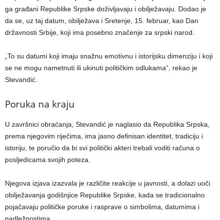
ga građani Republike Srpske doživljavaju i obilježavaju. Dodao je
da se, uz taj datum, obilježava i Sretenje, 15. februar, kao Dan
državnosti Srbije, koji ima posebno značenje za srpski narod.
„To su datumi koji imaju snažnu emotivnu i istorijsku dimenziju i koji
se ne mogu nametnuti ili ukinuti političkim odlukama“, rekao je
Stevandić.
Poruka na kraju
U završnici obraćanja, Stevandić je naglasio da Republika Srpska,
prema njegovim riječima, ima jasno definisan identitet, tradiciju i
istoriju, te poručio da bi svi politički akteri trebali voditi računa o
posljedicama svojih poteza.
Njegova izjava izazvala je različite reakcije u javnosti, a dolazi uoči
obilježavanja godišnjice Republike Srpske, kada se tradicionalno
pojačavaju političke poruke i rasprave o simbolima, datumima i
nadležnostima.