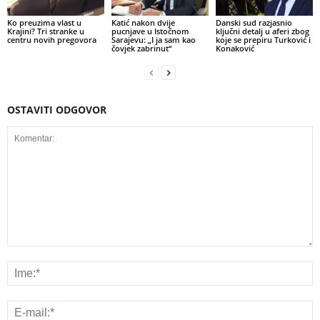
Ko preuzima vlast u
Katić nakon dvije
Danski sud razjasnio
Krajini? Tri stranke u
pucnjave u Istočnom
ključni detalj u aferi zbog
centru novih pregovora
Sarajevu: „I ja sam kao
koje se prepiru Turković i
čovjek zabrinut“
Konaković
OSTAVITI ODGOVOR