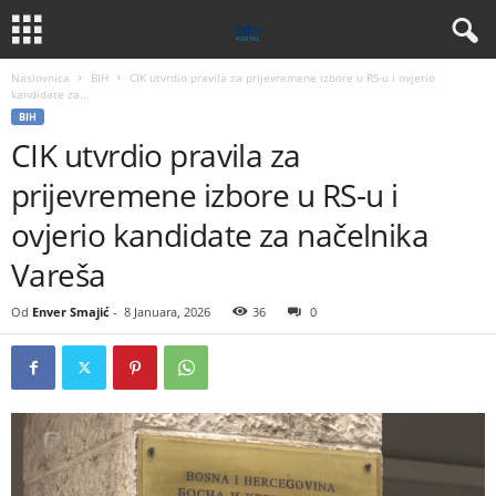
Naslovnica
BIH
CIK utvrdio pravila za prijevremene izbore u RS-u i ovjerio
kandidate za...
BIH
CIK utvrdio pravila za
prijevremene izbore u RS-u i
ovjerio kandidate za načelnika
Vareša
Od
Enver Smajić
-
8 Januara, 2026
36
0