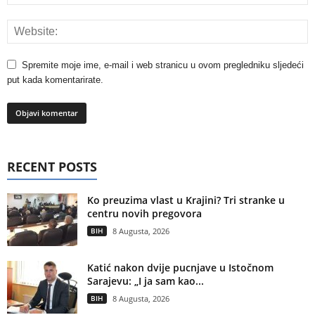
Spremite moje ime, e-mail i web stranicu u ovom pregledniku sljedeći
put kada komentarirate.
RECENT POSTS
Ko preuzima vlast u Krajini? Tri stranke u
centru novih pregovora
BIH
8 Augusta, 2026
Katić nakon dvije pucnjave u Istočnom
Sarajevu: „I ja sam kao...
BIH
8 Augusta, 2026