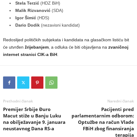
Stela Terzić
(HDZ BiH)
Malik Rizvanović
(SDA)
Igor Šimić
(HDS)
Dario Dodik
(nezavisni kandidat)
Redoslijed političkih subjekata i kandidata na glasačkom listiću bit
će utvrđen
žrijebanjem
, a odluka će biti objavljena na
zvaničnoj
internet stranici CIK-a BiH
.
Prethodni članak
Naredni članak
Premijer Srbije Đuro
Pacijenti pred
Macut stiže u Banju Luku
parlamentarnim odborom:
na obilježavanje 9. januara
Optužbe na račun Vlade
neustavnog Dana RS-a
FBiH zbog finansiranja
terapija