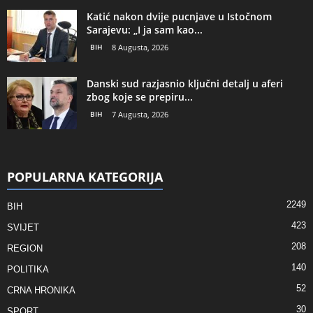
Katić nakon dvije pucnjave u Istočnom
Sarajevu: „I ja sam kao...
BIH
8 Augusta, 2026
Danski sud razjasnio ključni detalj u aferi
zbog koje se prepiru...
BIH
7 Augusta, 2026
POPULARNA KATEGORIJA
2249
BIH
423
SVIJET
208
REGION
140
POLITIKA
52
CRNA HRONIKA
30
SPORT