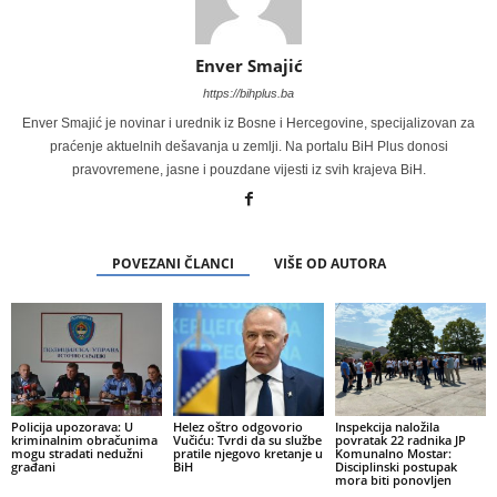
Enver Smajić
https://bihplus.ba
Enver Smajić je novinar i urednik iz Bosne i Hercegovine, specijalizovan za
praćenje aktuelnih dešavanja u zemlji. Na portalu BiH Plus donosi
pravovremene, jasne i pouzdane vijesti iz svih krajeva BiH.
POVEZANI ČLANCI
VIŠE OD AUTORA
Policija upozorava: U
Helez oštro odgovorio
Inspekcija naložila
kriminalnim obračunima
Vučiću: Tvrdi da su službe
povratak 22 radnika JP
mogu stradati nedužni
pratile njegovo kretanje u
Komunalno Mostar:
građani
BiH
Disciplinski postupak
mora biti ponovljen