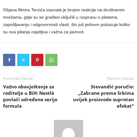
Objava Almira Terzića izazvala je brojne reakcije na društvenim
mrežama, gdje su se građani uključili u raspravu o platama,
zapošljavanju i odgovornosti vlasti, što još jednom pokazuje koliko
su ova pitanja osjetljiva i važna za javnost.
Prethodni članak
Naredni članak
Važno obavještenje za
Stevandić poručio:
roditelje u BiH: Nestlé
„Zabrane prema Srbima
povlači određene serije
uvijek proizvode suprotan
formula
efekat“