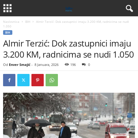
Naslovnica
BIH
Almir Terzić: Dok zastupnici imaju 3.200 KM, radnicima se nudi
1.050
BIH
Almir Terzić: Dok zastupnici imaju
3.200 KM, radnicima se nudi 1.050
Od
Enver Smajić
-
8 Januara, 2026
196
0