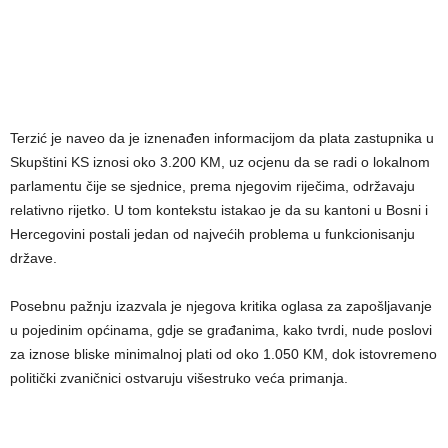
Terzić je naveo da je iznenađen informacijom da plata zastupnika u
Skupštini KS iznosi oko 3.200 KM, uz ocjenu da se radi o lokalnom
parlamentu čije se sjednice, prema njegovim riječima, održavaju
relativno rijetko. U tom kontekstu istakao je da su kantoni u Bosni i
Hercegovini postali jedan od najvećih problema u funkcionisanju
države.
Posebnu pažnju izazvala je njegova kritika oglasa za zapošljavanje
u pojedinim općinama, gdje se građanima, kako tvrdi, nude poslovi
za iznose bliske minimalnoj plati od oko 1.050 KM, dok istovremeno
politički zvaničnici ostvaruju višestruko veća primanja.