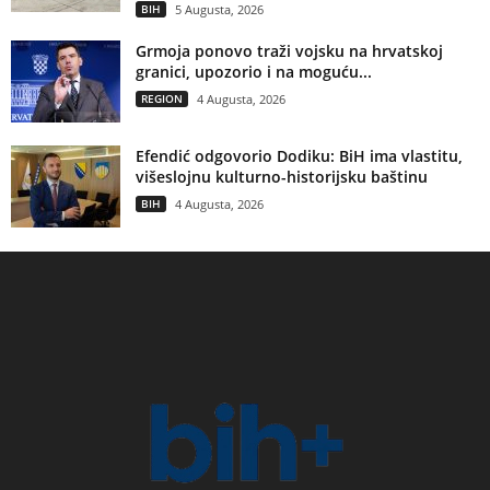
BIH
5 Augusta, 2026
Grmoja ponovo traži vojsku na hrvatskoj
granici, upozorio i na moguću...
REGION
4 Augusta, 2026
Efendić odgovorio Dodiku: BiH ima vlastitu,
višeslojnu kulturno-historijsku baštinu
BIH
4 Augusta, 2026