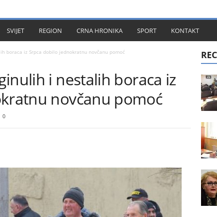
KT
SVIJET
REGION
CRNA HRONIKA
SPORT
KONTAKT
lih boraca iz Srpca dobilo jednokratnu novčanu pomoć
REC
inulih i nestalih boraca iz
nokratnu novčanu pomoć
0