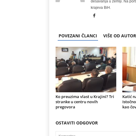
dešavanja u zemlji. Na port
krajeva BiH.
POVEZANI ČLANCI
VIŠE OD AUTO
Ko preuzima vlast u Krajini? Tri
Katić n
stranke u centru novih
Istočno
pregovora
kao čov
OSTAVITI ODGOVOR