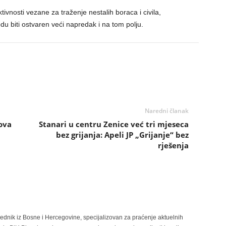
tivnosti vezane za traženje nestalih boraca i civila,
u biti ostvaren veći napredak i na tom polju.
Naredni članak
ova
Stanari u centru Zenice već tri mjeseca
bez grijanja: Apeli JP „Grijanje“ bez
rješenja
rednik iz Bosne i Hercegovine, specijalizovan za praćenje aktuelnih