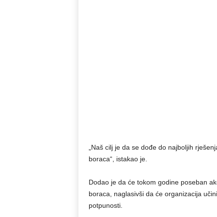
„Naš cilj je da se dođe do najboljih rješenj
boraca“, istakao je.
Dodao je da će tokom godine poseban akcen
boraca, naglasivši da će organizacija učinit
potpunosti.