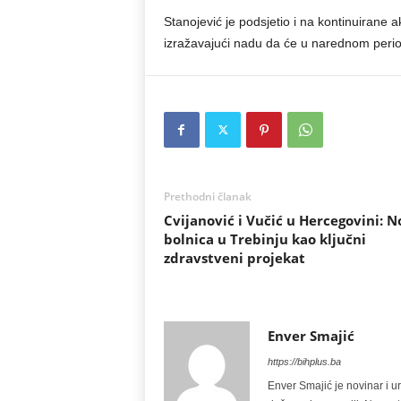
Stanojević je podsjetio i na kontinuirane ak
izražavajući nadu da će u narednom period
Prethodni članak
Cvijanović i Vučić u Hercegovini: N
bolnica u Trebinju kao ključni
zdravstveni projekat
Enver Smajić
https://bihplus.ba
Enver Smajić je novinar i u