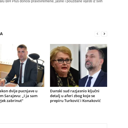
alu BiH Plus donosi pravovremene, jasne i pouzdane vijesti iz svih
RA
akon dvije pucnjave u
Danski sud razjasnio ključni
m Sarajevu: „I ja sam
detalj u aferi zbog koje se
jek zabrinut“
prepiru Turković i Konaković