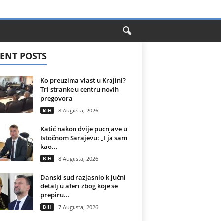
ENT POSTS
Ko preuzima vlast u Krajini?
Tri stranke u centru novih
pregovora
BIH
8 Augusta, 2026
Katić nakon dvije pucnjave u
Istočnom Sarajevu: „I ja sam
kao...
BIH
8 Augusta, 2026
Danski sud razjasnio ključni
detalj u aferi zbog koje se
prepiru...
BIH
7 Augusta, 2026