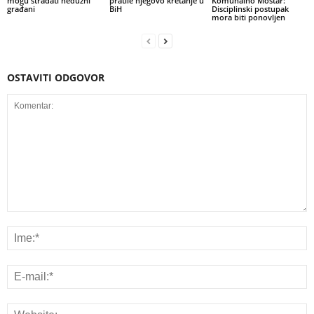
mogu stradati nedužni
pratile njegovo kretanje u
Komunalno Mostar:
građani
BiH
Disciplinski postupak
mora biti ponovljen
OSTAVITI ODGOVOR