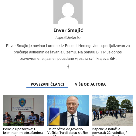
Enver Smajić
https://bihplus.ba
Enver Smajić je novinar i urednik iz Bosne i Hercegovine, specijalizovan za
praćenje aktuelnih dešavanja u zemlji. Na portalu BiH Plus donosi
pravovremene, jasne i pouzdane vijesti iz svih krajeva BiH.
POVEZANI ČLANCI
VIŠE OD AUTORA
Policija upozorava: U
Helez oštro odgovorio
Inspekcija naložila
kriminalnim obračunima
Vučiću: Tvrdi da su službe
povratak 22 radnika JP