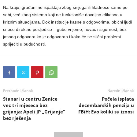
Na kraju, građani ne ispaštaju zbog snijega ili hladnoće same po
sebi, već zbog sistema koji ne funkcioniše dovoljno efikasno u
kriznim situacijama. Dok institucije kasne s odgovorima, obični ljudi
snose direktne posljedice – gube vrijeme, novac i sigurnost, bez
jasnog odgovora ko je odgovoran i kako će se slični problemi
spriječiti u budućnosti.
Prethodni članak
Naredni članak
Stanari u centru Zenice
Počela isplata
već tri mjeseca bez
decembarskih penzija u
grijanja: Apeli JP „Grijanje“
FBiH: Evo koliki su iznosi
bez rješenja