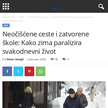
Naslovnica
BIH
Neočišćene ceste i zatvorene škole: Kako zima paralizira
svakodnevni život
BIH
Neočišćene ceste i zatvorene
škole: Kako zima paralizira
svakodnevni život
Od
Enver Smajić
-
5 Januara, 2026
38
0