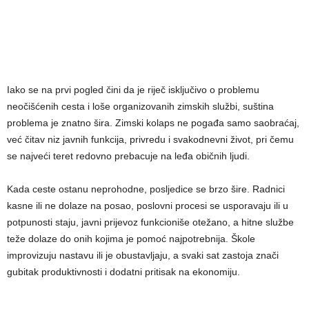
Iako se na prvi pogled čini da je riječ isključivo o problemu
neočišćenih cesta i loše organizovanih zimskih službi, suština
problema je znatno šira. Zimski kolaps ne pogađa samo saobraćaj,
već čitav niz javnih funkcija, privredu i svakodnevni život, pri čemu
se najveći teret redovno prebacuje na leđa običnih ljudi.
Kada ceste ostanu neprohodne, posljedice se brzo šire. Radnici
kasne ili ne dolaze na posao, poslovni procesi se usporavaju ili u
potpunosti staju, javni prijevoz funkcioniše otežano, a hitne službe
teže dolaze do onih kojima je pomoć najpotrebnija. Škole
improvizuju nastavu ili je obustavljaju, a svaki sat zastoja znači
gubitak produktivnosti i dodatni pritisak na ekonomiju.