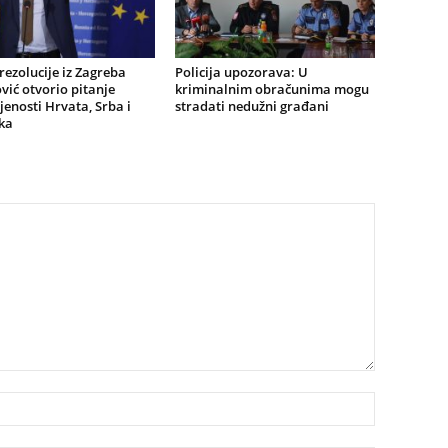
ezolucije iz Zagreba
Policija upozorava: U
ić otvorio pitanje
kriminalnim obračunima mogu
jenosti Hrvata, Srba i
stradati nedužni građani
ka