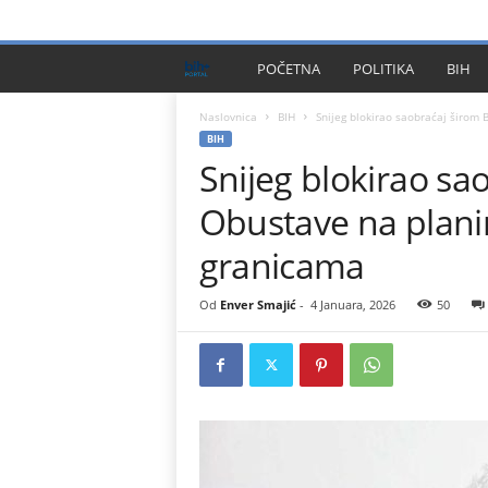
PRIVACY POLICY
IMPRESSUM
O NAMA
KONTA
B
POČETNA
POLITIKA
BIH
I
Naslovnica
BIH
Snijeg blokirao saobraćaj širom 
BIH
Snijeg blokirao sa
H
Obustave na plani
P
granicama
l
Od
Enver Smajić
-
4 Januara, 2026
50
u
s