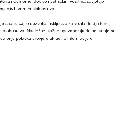
 Glava i Čemerno, dok se i putničkim vozilima savjetuje
omjenjivih vremenskih uslova.
je
saobraćaj je dozvoljen isključivo za vozila do 3,5 tone,
tpuna obustava. Nadležne službe upozoravaju da se stanje na
da prije polaska provjere aktuelne informacije o