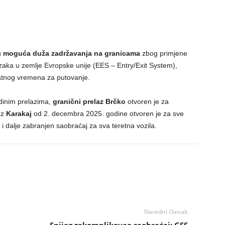
u
moguća duža zadržavanja na granicama
zbog primjene
azaka u zemlje Evropske unije (EES – Entry/Exit System),
atnog vremena za putovanje.
edinim prelazima,
granični prelaz Brčko
otvoren je za
az
Karakaj
od 2. decembra 2025. godine otvoren je za sve
i dalje zabranjen saobraćaj za sva teretna vozila.
Naredni članak