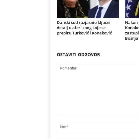
Danski sud razjasnio ključni
Nakon r
detalj u aferi zbog koje se
Konakov
prepiru Turković i Konaković
zastupl
Bošnja
OSTAVITI ODGOVOR