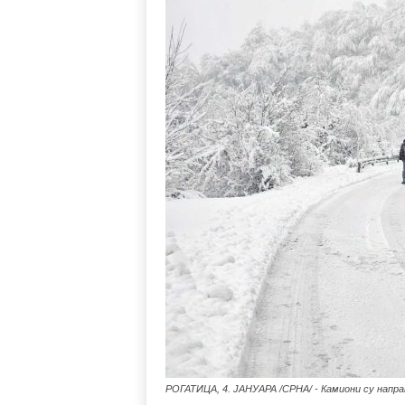
РОГАТИЦА, 4. ЈАНУАРА /СРНА/ - Камиони су напра