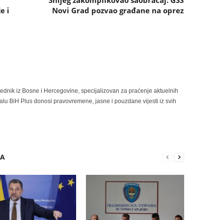
Snijeg zakomplikovao saobraćaj: GSS
e i
Novi Grad pozvao građane na oprez
rednik iz Bosne i Hercegovine, specijalizovan za praćenje aktuelnih
alu BiH Plus donosi pravovremene, jasne i pouzdane vijesti iz svih
RA