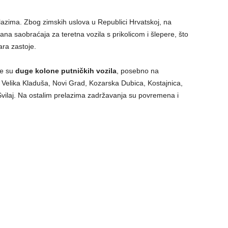
elazima. Zbog zimskih uslova u Republici Hrvatskoj, na
ana saobraćaja za teretna vozila s prikolicom i šlepere, što
ra zastoje.
ne su
duge kolone putničkih vozila
, posebno na
 Velika Kladuša, Novi Grad, Kozarska Dubica, Kostajnica,
Svilaj. Na ostalim prelazima zadržavanja su povremena i