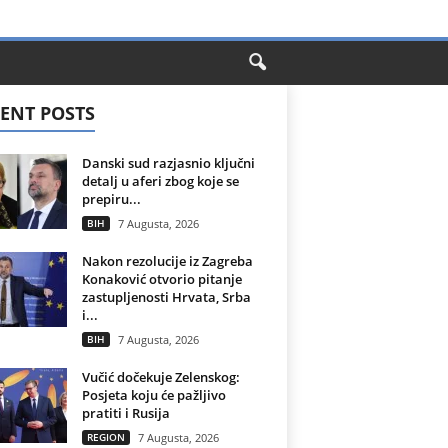
ENT POSTS
Danski sud razjasnio ključni
detalj u aferi zbog koje se
prepiru...
BIH
7 Augusta, 2026
Nakon rezolucije iz Zagreba
Konaković otvorio pitanje
zastupljenosti Hrvata, Srba
i...
BIH
7 Augusta, 2026
Vučić dočekuje Zelenskog:
Posjeta koju će pažljivo
pratiti i Rusija
REGION
7 Augusta, 2026