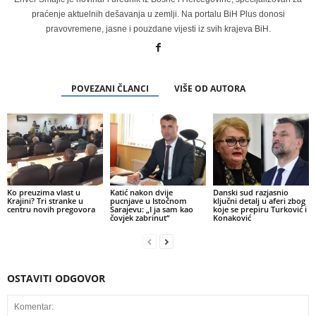
praćenje aktuelnih dešavanja u zemlji. Na portalu BiH Plus donosi
pravovremene, jasne i pouzdane vijesti iz svih krajeva BiH.
POVEZANI ČLANCI
VIŠE OD AUTORA
Ko preuzima vlast u
Katić nakon dvije
Danski sud razjasnio
Krajini? Tri stranke u
pucnjave u Istočnom
ključni detalj u aferi zbog
centru novih pregovora
Sarajevu: „I ja sam kao
koje se prepiru Turković i
čovjek zabrinut“
Konaković
OSTAVITI ODGOVOR