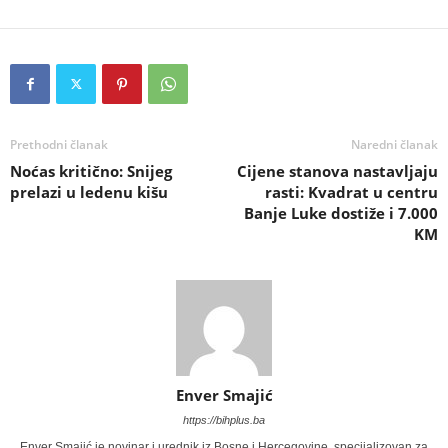
Prethodni članak
Naredni članak
Noćas kritično: Snijeg
Cijene stanova nastavljaju
prelazi u ledenu kišu
rasti: Kvadrat u centru
Banje Luke dostiže i 7.000
KM
Enver Smajić
https://bihplus.ba
Enver Smajić je novinar i urednik iz Bosne i Hercegovine, specijalizovan za