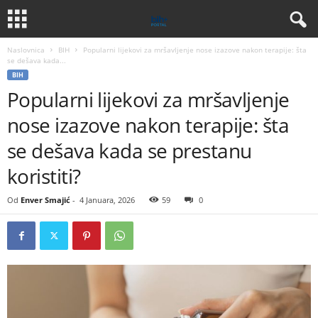
Naslovnica
BIH
Popularni lijekovi za mršavljenje nose izazove nakon terapije: šta
se dešava kada...
BIH
Popularni lijekovi za mršavljenje
nose izazove nakon terapije: šta
se dešava kada se prestanu
koristiti?
Od
Enver Smajić
-
4 Januara, 2026
59
0