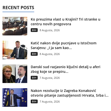
RECENT POSTS
Ko preuzima vlast u Krajini? Tri stranke u
centru novih pregovora
BIH
8 Augusta, 2026
Katić nakon dvije pucnjave u Istočnom
Sarajevu: „I ja sam kao...
BIH
8 Augusta, 2026
Danski sud razjasnio ključni detalj u aferi
zbog koje se prepiru...
BIH
7 Augusta, 2026
Nakon rezolucije iz Zagreba Konaković
otvorio pitanje zastupljenosti Hrvata, Srba i...
BIH
7 Augusta, 2026