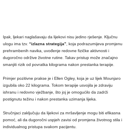
Ipak, ljekari naglašavaju da lijekovi nisu jedino rješenje. Ključnu
ulogu ima tzv.
“izlazna strategija”
, koja podrazumijeva promjenu
prehrambenih navika, uvođenje redovne fizičke aktivnosti i
dugoročno održive životne rutine. Takav pristup može značajno
smanjiti rizik od povratka kilograma nakon prestanka terapije.
Primjer pozitivne prakse je i Ellen Ogley, koja je uz lijek Mounjaro
izgubila oko 22 kilograma. Tokom terapije usvojila je zdraviju
ishranu i redovno vježbanje, što joj je omogućilo da zadrži
postignutu težinu i nakon prestanka uzimanja lijeka.
Stručnjaci zaključuju da lijekovi za mršavljenje mogu biti efikasna
pomoć, ali da dugoročni uspjeh zavisi od promjena životnog stila i
individualnog pristupa svakom pacijentu.