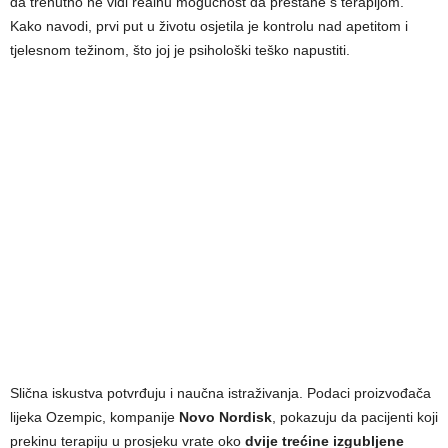
da trenutno ne vidi realnu mogućnost da prestane s terapijom.
Kako navodi, prvi put u životu osjetila je kontrolu nad apetitom i
tjelesnom težinom, što joj je psihološki teško napustiti.
Slična iskustva potvrđuju i naučna istraživanja. Podaci proizvođača
lijeka Ozempic, kompanije
Novo Nordisk
, pokazuju da pacijenti koji
prekinu terapiju u prosjeku vrate oko
dvije trećine izgubljene