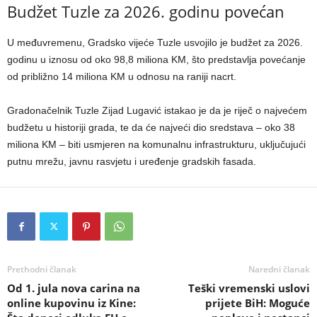
Budžet Tuzle za 2026. godinu povećan
U međuvremenu, Gradsko vijeće Tuzle usvojilo je budžet za 2026.
godinu u iznosu od oko 98,8 miliona KM, što predstavlja povećanje
od približno 14 miliona KM u odnosu na raniji nacrt.
Gradonačelnik Tuzle Zijad Lugavić istakao je da je riječ o najvećem
budžetu u historiji grada, te da će najveći dio sredstava – oko 38
miliona KM – biti usmjeren na komunalnu infrastrukturu, uključujući
putnu mrežu, javnu rasvjetu i uređenje gradskih fasada.
Prethodni članak
Naredni članak
Od 1. jula nova carina na
Teški vremenski uslovi
online kupovinu iz Kine:
prijete BiH: Moguće