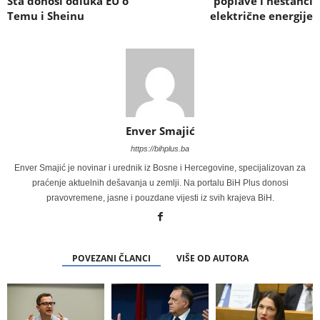
Šta donosi odluka EU o
poplave i nestanci
Temu i Sheinu
električne energije
Enver Smajić
https://bihplus.ba
Enver Smajić je novinar i urednik iz Bosne i Hercegovine, specijalizovan za
praćenje aktuelnih dešavanja u zemlji. Na portalu BiH Plus donosi
pravovremene, jasne i pouzdane vijesti iz svih krajeva BiH.
POVEZANI ČLANCI
VIŠE OD AUTORA