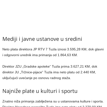
Mediji i javne ustanove u sredini
Neto plata direktora JP RTV 7 Tuzla iznosi 3.595,28 KM, dok glavni
i odgovorni urednik ima primanja od 1.864,63 KM.
Direktor JZU „Gradske apoteke“ Tuzla prima 3.627,21 KM, dok
direktor JU „Tržnice-pijace“ Tuzla ima neto platu od 2.440 KM,
uključujući uvećanje po osnovu radnog staža.
Najniže plate u kulturi i sportu
Znatno niža primanja zabilježena su u ustanovama kulture i sporta.
Direktor Narodnog pozorišta Tuzla ima neto platu od 2.270,03 KM,