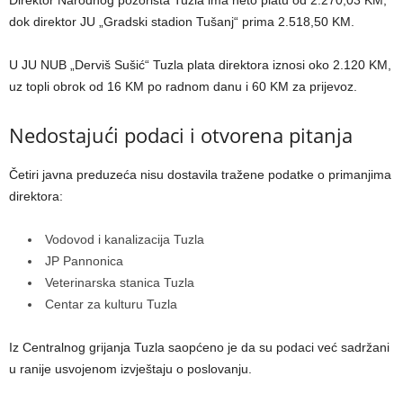
dok direktor JU „Gradski stadion Tušanj“ prima 2.518,50 KM.
U JU NUB „Derviš Sušić“ Tuzla plata direktora iznosi oko 2.120 KM,
uz topli obrok od 16 KM po radnom danu i 60 KM za prijevoz.
Nedostajući podaci i otvorena pitanja
Četiri javna preduzeća nisu dostavila tražene podatke o primanjima
direktora:
Vodovod i kanalizacija Tuzla
JP Pannonica
Veterinarska stanica Tuzla
Centar za kulturu Tuzla
Iz Centralnog grijanja Tuzla saopćeno je da su podaci već sadržani
u ranije usvojenom izvještaju o poslovanju.