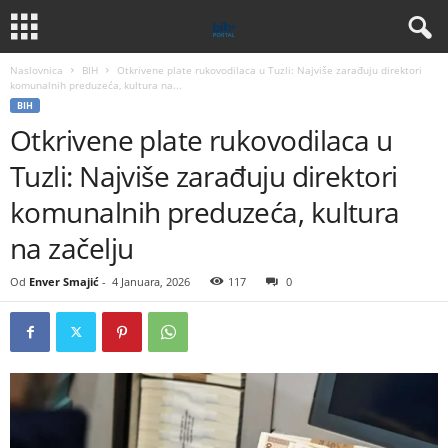
Naslovnica
BIH
Otkrivene plate rukovodilaca u Tuzli: Najviše zarađuju direktori
komunalnih preduzeća, kultura na...
BIH
Otkrivene plate rukovodilaca u
Tuzli: Najviše zarađuju direktori
komunalnih preduzeća, kultura
na začelju
Od
Enver Smajić
-
4 Januara, 2026
117
0