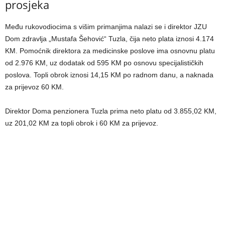
prosjeka
Među rukovodiocima s višim primanjima nalazi se i direktor JZU
Dom zdravlja „Mustafa Šehović“ Tuzla, čija neto plata iznosi 4.174
KM. Pomoćnik direktora za medicinske poslove ima osnovnu platu
od 2.976 KM, uz dodatak od 595 KM po osnovu specijalističkih
poslova. Topli obrok iznosi 14,15 KM po radnom danu, a naknada
za prijevoz 60 KM.
Direktor Doma penzionera Tuzla prima neto platu od 3.855,02 KM,
uz 201,02 KM za topli obrok i 60 KM za prijevoz.